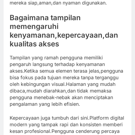
mereka siap,aman,dan nyaman digunakan.
Bagaimana tampilan
memengaruhi
kenyamanan,kepercayaan,dan
kualitas akses
Tampilan yang ramah pengguna memiliki
pengaruh langsung terhadap kenyamanan
akses.Ketika semua elemen terasa jelas,pengguna
bisa fokus pada tujuan mereka tanpa terganggu
oleh kebingungan visual.Halaman yang mudah
dibaca,mudah diarahkan,dan tidak memaksa
pengguna menebak-nebak akan menciptakan
pengalaman yang lebih efisien.
Kepercayaan juga tumbuh dari sini.Platform digital
modern yang tampak rapi dan konsisten memberi
kesan profesional.Pengguna cenderung percaya