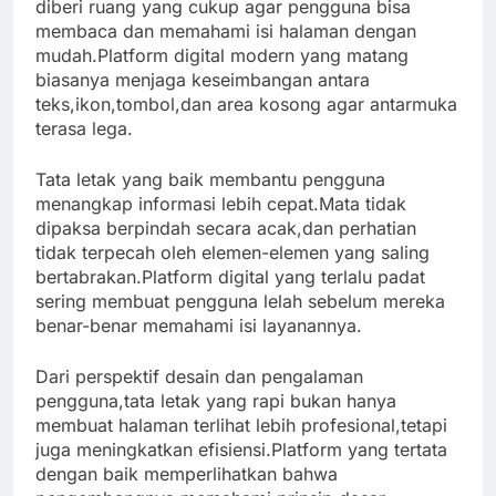
diberi ruang yang cukup agar pengguna bisa
membaca dan memahami isi halaman dengan
mudah.Platform digital modern yang matang
biasanya menjaga keseimbangan antara
teks,ikon,tombol,dan area kosong agar antarmuka
terasa lega.
Tata letak yang baik membantu pengguna
menangkap informasi lebih cepat.Mata tidak
dipaksa berpindah secara acak,dan perhatian
tidak terpecah oleh elemen-elemen yang saling
bertabrakan.Platform digital yang terlalu padat
sering membuat pengguna lelah sebelum mereka
benar-benar memahami isi layanannya.
Dari perspektif desain dan pengalaman
pengguna,tata letak yang rapi bukan hanya
membuat halaman terlihat lebih profesional,tetapi
juga meningkatkan efisiensi.Platform yang tertata
dengan baik memperlihatkan bahwa