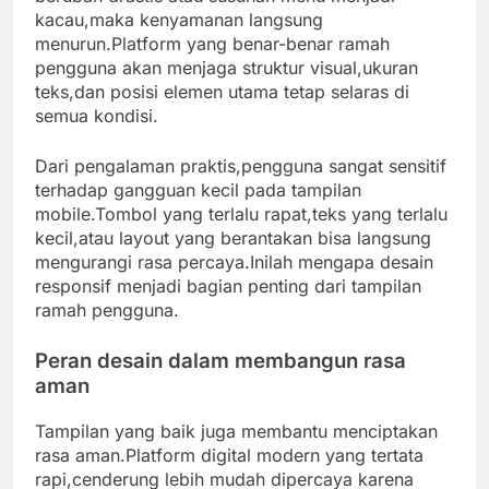
kacau,maka kenyamanan langsung
menurun.Platform yang benar-benar ramah
pengguna akan menjaga struktur visual,ukuran
teks,dan posisi elemen utama tetap selaras di
semua kondisi.
Dari pengalaman praktis,pengguna sangat sensitif
terhadap gangguan kecil pada tampilan
mobile.Tombol yang terlalu rapat,teks yang terlalu
kecil,atau layout yang berantakan bisa langsung
mengurangi rasa percaya.Inilah mengapa desain
responsif menjadi bagian penting dari tampilan
ramah pengguna.
Peran desain dalam membangun rasa
aman
Tampilan yang baik juga membantu menciptakan
rasa aman.Platform digital modern yang tertata
rapi,cenderung lebih mudah dipercaya karena