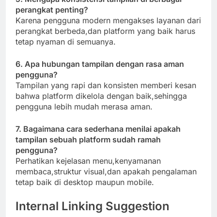
perangkat penting?
Karena pengguna modern mengakses layanan dari
perangkat berbeda,dan platform yang baik harus
tetap nyaman di semuanya.
6. Apa hubungan tampilan dengan rasa aman
pengguna?
Tampilan yang rapi dan konsisten memberi kesan
bahwa platform dikelola dengan baik,sehingga
pengguna lebih mudah merasa aman.
7. Bagaimana cara sederhana menilai apakah
tampilan sebuah platform sudah ramah
pengguna?
Perhatikan kejelasan menu,kenyamanan
membaca,struktur visual,dan apakah pengalaman
tetap baik di desktop maupun mobile.
Internal Linking Suggestion