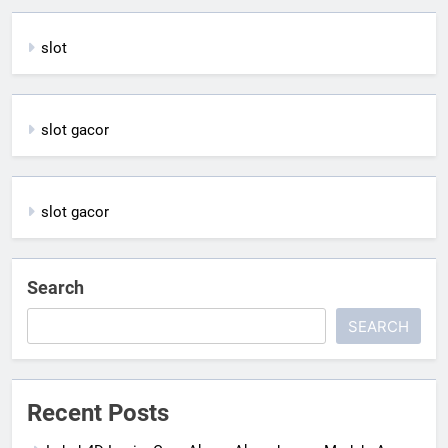
slot
slot gacor
slot gacor
Search
SEARCH
Recent Posts