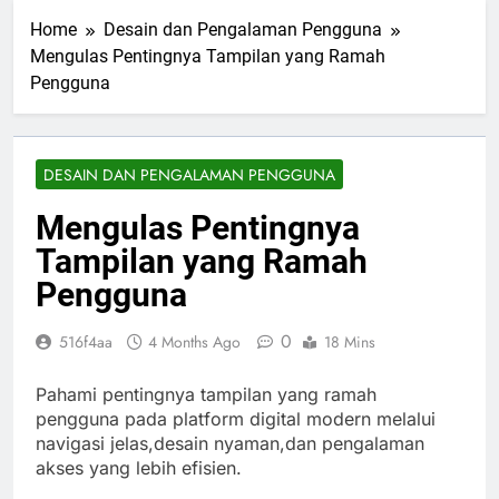
Home
Desain dan Pengalaman Pengguna
Mengulas Pentingnya Tampilan yang Ramah
Pengguna
DESAIN DAN PENGALAMAN PENGGUNA
Mengulas Pentingnya
Tampilan yang Ramah
Pengguna
0
516f4aa
4 Months Ago
18 Mins
Pahami pentingnya tampilan yang ramah
pengguna pada platform digital modern melalui
navigasi jelas,desain nyaman,dan pengalaman
akses yang lebih efisien.