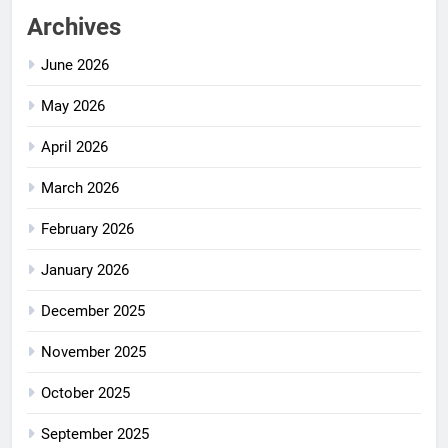
Archives
June 2026
May 2026
April 2026
March 2026
February 2026
January 2026
December 2025
November 2025
October 2025
September 2025