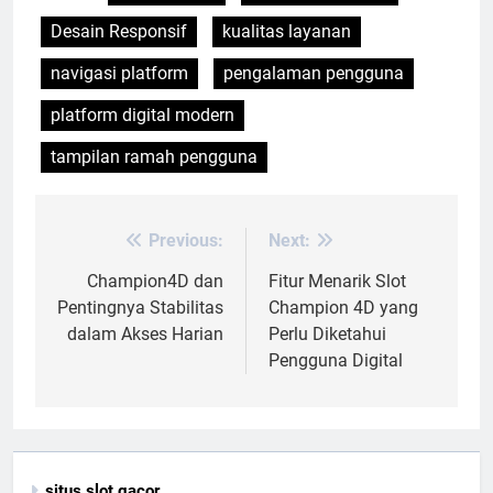
Desain Responsif
kualitas layanan
navigasi platform
pengalaman pengguna
platform digital modern
tampilan ramah pengguna
Previous:
Next:
Post
navigation
Champion4D dan
Fitur Menarik Slot
Pentingnya Stabilitas
Champion 4D yang
dalam Akses Harian
Perlu Diketahui
Pengguna Digital
situs slot gacor