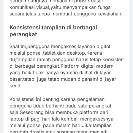
pengembangnya memahami prinsip dasar
komunikasi visual,yaitu menyampaikan fungsi
secara jelas tanpa membuat pengguna kewalahan.
Konsistensi tampilan di berbagai
perangkat
Saat ini,pengguna mengakses layanan digital
melalui ponsel,tablet,dan desktop.Karena
itu,tampilan ramah pengguna harus tetap konsisten
di berbagai perangkat.Platform digital modern
yang baik tidak hanya nyaman dilihat di layar
besar,tetapi juga tetap mudah dipahami di layar
kecil.
Konsistensi ini penting karena pengalaman
pengguna tidak berhenti pada satu perangkat
saja.Seseorang bisa membuka platform dari
laptop di pagi hari,lalu kembali mengaksesnya
melalui ponsel pada malam hari.Jika tampilan
berubah drastis atau susunan menu menjadi