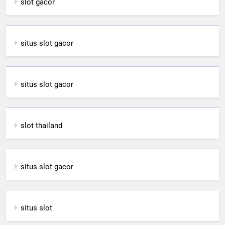
slot gacor
situs slot gacor
situs slot gacor
slot thailand
situs slot gacor
situs slot