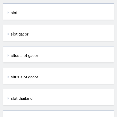
slot
slot gacor
situs slot gacor
situs slot gacor
slot thailand