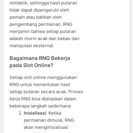
milidetik, sehingga hasil putaran
tidak dapat dipengaruhi oleh
pemain atau bahkan oleh
pengembang permainan. RNG
menjamin bahwa setiap putaran
adalah murni acak dan bebas dari
manipulasi eksternal.
Bagaimana RNG Bekerja
pada Slot Online?
Setiap slot online menggunakan
RNG untuk menentukan hasil
setiap putaran secara acak. Proses
kerja RNG bisa dijelaskan dalam
beberapa langkah sederhana:
Inisialisasi
: Ketika
permainan dimulai, RNG
akan menginisialisasi