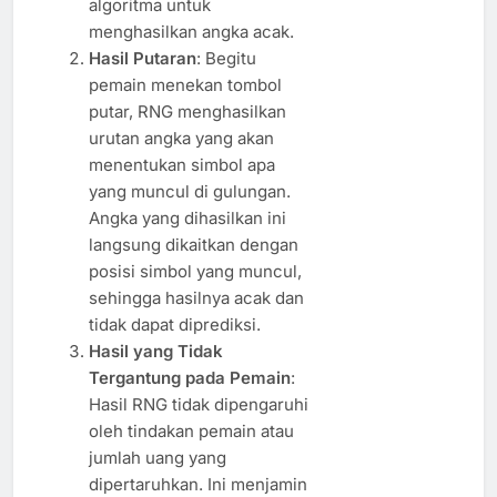
algoritma untuk
menghasilkan angka acak.
Hasil Putaran
: Begitu
pemain menekan tombol
putar, RNG menghasilkan
urutan angka yang akan
menentukan simbol apa
yang muncul di gulungan.
Angka yang dihasilkan ini
langsung dikaitkan dengan
posisi simbol yang muncul,
sehingga hasilnya acak dan
tidak dapat diprediksi.
Hasil yang Tidak
Tergantung pada Pemain
:
Hasil RNG tidak dipengaruhi
oleh tindakan pemain atau
jumlah uang yang
dipertaruhkan. Ini menjamin