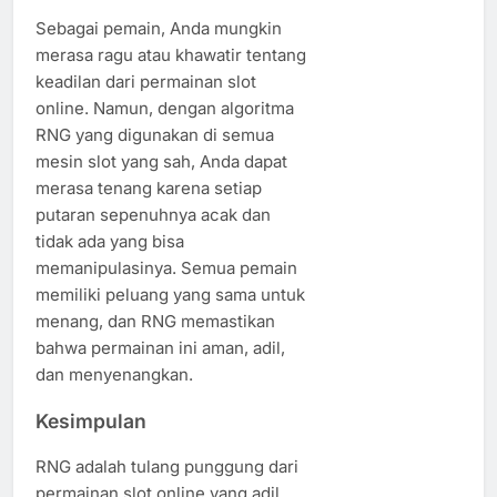
Sebagai pemain, Anda mungkin
merasa ragu atau khawatir tentang
keadilan dari permainan slot
online. Namun, dengan algoritma
RNG yang digunakan di semua
mesin slot yang sah, Anda dapat
merasa tenang karena setiap
putaran sepenuhnya acak dan
tidak ada yang bisa
memanipulasinya. Semua pemain
memiliki peluang yang sama untuk
menang, dan RNG memastikan
bahwa permainan ini aman, adil,
dan menyenangkan.
Kesimpulan
RNG adalah tulang punggung dari
permainan slot online yang adil