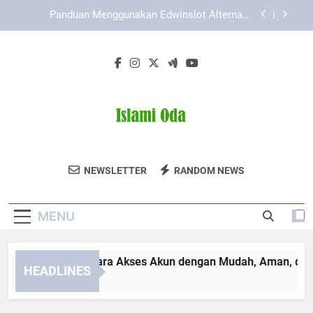
Skip
Cara Daftar Pokemon787 dengan Tampilan yang
to
Ramah Pengguna
content
Kaya787 Link Alternatif dan Peran Teknologi
dalam Kemudahan Akses
Lebah4D Login: Cara Akses Akun dengan Mudah,
Aman, dan Efisien
Panduan Menggunakan Edwinslot Alternatif
Lewat Laptop Secara Aman dan Praktis
Cara Daftar Pokemon787 dengan Tampilan yang
Ramah Pengguna
Islami Oda
Temukan Artikel Dan Konten Religi Di Islami
Kaya787 Link Alternatif dan Peran Teknologi
NEWSLETTER
RANDOM NEWS
dalam Kemudahan Akses
Oda.
MENU
bah4D Login: Cara Akses Akun dengan Mudah, Aman, dan Efi
HEADLINES
Months Ago