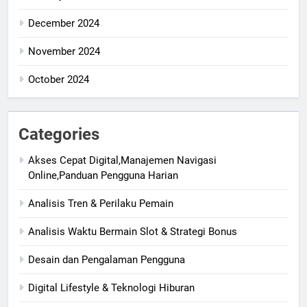
December 2024
November 2024
October 2024
Categories
Akses Cepat Digital,Manajemen Navigasi
Online,Panduan Pengguna Harian
Analisis Tren & Perilaku Pemain
Analisis Waktu Bermain Slot & Strategi Bonus
Desain dan Pengalaman Pengguna
Digital Lifestyle & Teknologi Hiburan