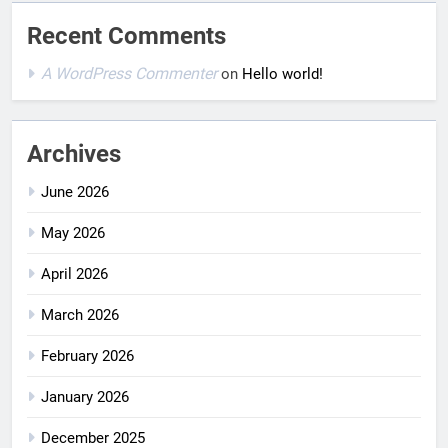
Recent Comments
A WordPress Commenter
on
Hello world!
Archives
June 2026
May 2026
April 2026
March 2026
February 2026
January 2026
December 2025