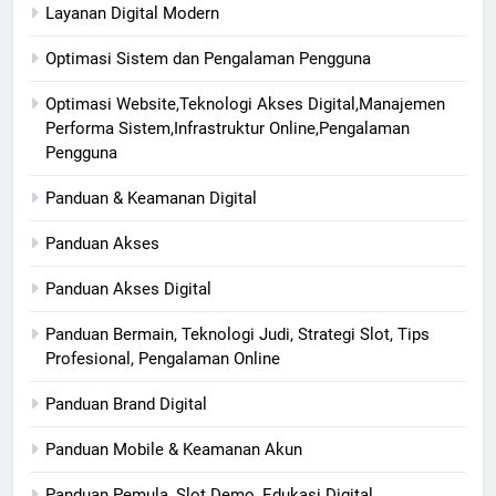
Layanan Digital Modern
Optimasi Sistem dan Pengalaman Pengguna
Optimasi Website,Teknologi Akses Digital,Manajemen
Performa Sistem,Infrastruktur Online,Pengalaman
Pengguna
Panduan & Keamanan Digital
Panduan Akses
Panduan Akses Digital
Panduan Bermain, Teknologi Judi, Strategi Slot, Tips
Profesional, Pengalaman Online
Panduan Brand Digital
Panduan Mobile & Keamanan Akun
Panduan Pemula, Slot Demo, Edukasi Digital