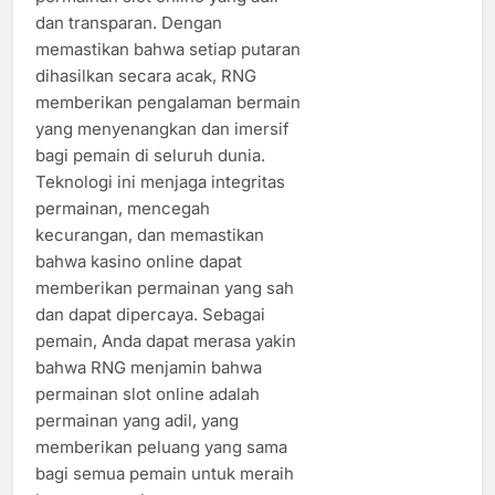
dan transparan. Dengan
memastikan bahwa setiap putaran
dihasilkan secara acak, RNG
memberikan pengalaman bermain
yang menyenangkan dan imersif
bagi pemain di seluruh dunia.
Teknologi ini menjaga integritas
permainan, mencegah
kecurangan, dan memastikan
bahwa kasino online dapat
memberikan permainan yang sah
dan dapat dipercaya. Sebagai
pemain, Anda dapat merasa yakin
bahwa RNG menjamin bahwa
permainan slot online adalah
permainan yang adil, yang
memberikan peluang yang sama
bagi semua pemain untuk meraih