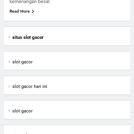
kemenangan besar.
Read More
situs slot gacor
slot gacor
slot gacor hari ini
slot gacor