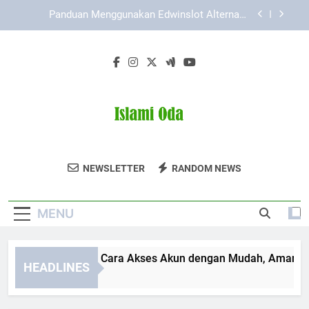
Skip
Panduan Menggunakan Edwinslot Alternatif
to
Lewat Laptop Secara Aman dan Praktis
content
Cara Daftar Pokemon787 dengan Tampilan yang
Ramah Pengguna
Kaya787 Link Alternatif dan Peran Teknologi
dalam Kemudahan Akses
Lebah4D Login: Cara Akses Akun dengan Mudah,
Aman, dan Efisien
Panduan Menggunakan Edwinslot Alternatif
Lewat Laptop Secara Aman dan Praktis
Islami Oda
Temukan Artikel Dan Konten Religi Di Islami
Cara Daftar Pokemon787 dengan Tampilan yang
NEWSLETTER
RANDOM NEWS
Ramah Pengguna
Oda.
Kaya787 Link Alternatif dan Peran Teknologi
dalam Kemudahan Akses
MENU
Lebah4D Login: Cara Akses Akun dengan Mudah, Aman, dan 
HEADLINES
2 Months Ago