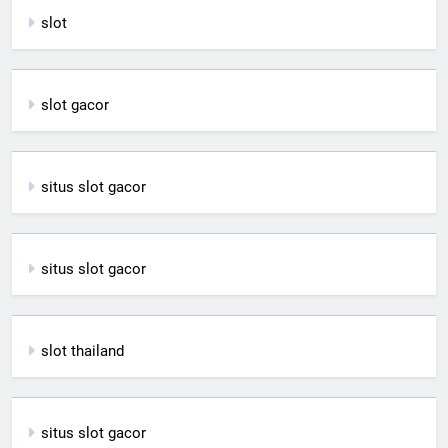
slot
slot gacor
situs slot gacor
situs slot gacor
slot thailand
situs slot gacor