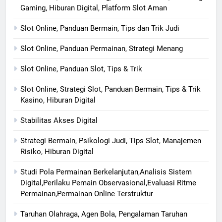
Gaming, Hiburan Digital, Platform Slot Aman
Slot Online, Panduan Bermain, Tips dan Trik Judi
Slot Online, Panduan Permainan, Strategi Menang
Slot Online, Panduan Slot, Tips & Trik
Slot Online, Strategi Slot, Panduan Bermain, Tips & Trik
Kasino, Hiburan Digital
Stabilitas Akses Digital
Strategi Bermain, Psikologi Judi, Tips Slot, Manajemen
Risiko, Hiburan Digital
Studi Pola Permainan Berkelanjutan,Analisis Sistem
Digital,Perilaku Pemain Observasional,Evaluasi Ritme
Permainan,Permainan Online Terstruktur
Taruhan Olahraga, Agen Bola, Pengalaman Taruhan