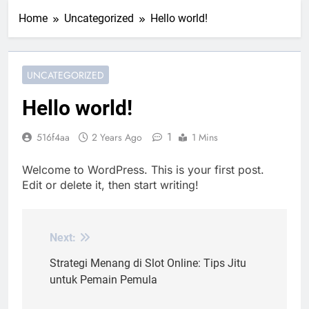
Home
Uncategorized
Hello world!
UNCATEGORIZED
Hello world!
1
516f4aa
2 Years Ago
1 Mins
Welcome to WordPress. This is your first post.
Edit or delete it, then start writing!
Next:
Post
navigation
Strategi Menang di Slot Online: Tips Jitu
untuk Pemain Pemula