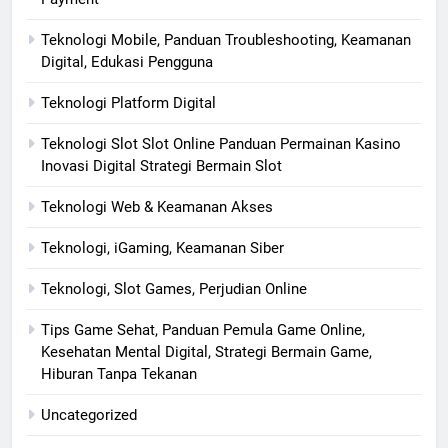
Teknologi Mobile, Panduan Troubleshooting, Keamanan
Digital, Edukasi Pengguna
Teknologi Platform Digital
Teknologi Slot Slot Online Panduan Permainan Kasino
Inovasi Digital Strategi Bermain Slot
Teknologi Web & Keamanan Akses
Teknologi, iGaming, Keamanan Siber
Teknologi, Slot Games, Perjudian Online
Tips Game Sehat, Panduan Pemula Game Online,
Kesehatan Mental Digital, Strategi Bermain Game,
Hiburan Tanpa Tekanan
Uncategorized