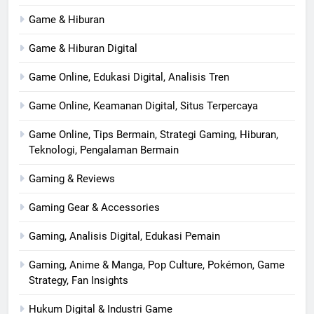
Game & Hiburan
Game & Hiburan Digital
Game Online, Edukasi Digital, Analisis Tren
Game Online, Keamanan Digital, Situs Terpercaya
Game Online, Tips Bermain, Strategi Gaming, Hiburan,
Teknologi, Pengalaman Bermain
Gaming & Reviews
Gaming Gear & Accessories
Gaming, Analisis Digital, Edukasi Pemain
Gaming, Anime & Manga, Pop Culture, Pokémon, Game
Strategy, Fan Insights
Hukum Digital & Industri Game