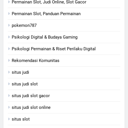
Permainan Slot, Judi Online, Slot Gacor
Permainan Slot, Panduan Permainan
pokemon787
Psikologi Digital & Budaya Gaming
Psikologi Permainan & Riset Perilaku Digital
Rekomendasi Komunitas
situs judi
situs judi slot
situs judi slot gacor
situs judi slot online
situs slot