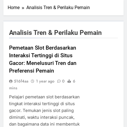
Home
Analisis Tren & Perilaku Pemain
Analisis Tren & Perilaku Pemain
Pemetaan Slot Berdasarkan
Interaksi Tertinggi di Situs
Gacor: Menelusuri Tren dan
Preferensi Pemain
516f4aa
1 year ago
0
6
mins
Pelajari pemetaan slot berdasarkan
tingkat interaksi tertinggi di situs
gacor. Temukan jenis slot paling
diminati, waktu interaksi puncak,
dan bagaimana data ini membentuk