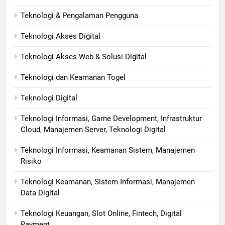
Teknologi & Pengalaman Pengguna
Teknologi Akses Digital
Teknologi Akses Web & Solusi Digital
Teknologi dan Keamanan Togel
Teknologi Digital
Teknologi Informasi, Game Development, Infrastruktur
Cloud, Manajemen Server, Teknologi Digital
Teknologi Informasi, Keamanan Sistem, Manajemen
Risiko
Teknologi Keamanan, Sistem Informasi, Manajemen
Data Digital
Teknologi Keuangan, Slot Online, Fintech, Digital
Payment