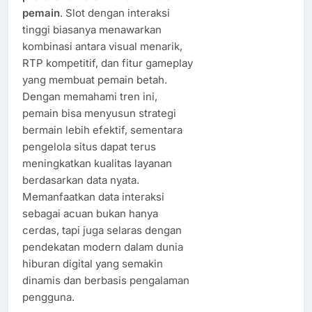
pemain
. Slot dengan interaksi
tinggi biasanya menawarkan
kombinasi antara visual menarik,
RTP kompetitif, dan fitur gameplay
yang membuat pemain betah.
Dengan memahami tren ini,
pemain bisa menyusun strategi
bermain lebih efektif, sementara
pengelola situs dapat terus
meningkatkan kualitas layanan
berdasarkan data nyata.
Memanfaatkan data interaksi
sebagai acuan bukan hanya
cerdas, tapi juga selaras dengan
pendekatan modern dalam dunia
hiburan digital yang semakin
dinamis dan berbasis pengalaman
pengguna.