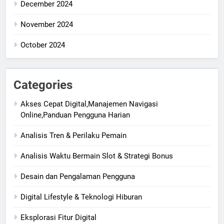
December 2024
November 2024
October 2024
Categories
Akses Cepat Digital,Manajemen Navigasi
Online,Panduan Pengguna Harian
Analisis Tren & Perilaku Pemain
Analisis Waktu Bermain Slot & Strategi Bonus
Desain dan Pengalaman Pengguna
Digital Lifestyle & Teknologi Hiburan
Eksplorasi Fitur Digital