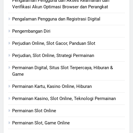
Pengalaman Pengguna dan Akses Keamanan dan
Verifikasi Akun Optimasi Browser dan Perangkat
Pengalaman Pengguna dan Registrasi Digital
Pengembangan Diri
Perjudian Online, Slot Gacor, Panduan Slot
Perjudian, Slot Online, Strategi Permainan
Permainan Digital, Situs Slot Terpercaya, Hiburan &
Game
Permainan Kartu, Kasino Online, Hiburan
Permainan Kasino, Slot Online, Teknologi Permainan
Permainan Slot Online
Permainan Slot, Game Online