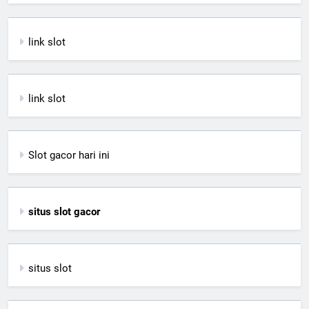
link slot
link slot
Slot gacor hari ini
situs slot gacor
situs slot