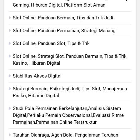
Gaming, Hiburan Digital, Platform Slot Aman
Slot Online, Panduan Bermain, Tips dan Trik Judi
Slot Online, Panduan Permainan, Strategi Menang
Slot Online, Panduan Slot, Tips & Trik
Slot Online, Strategi Slot, Panduan Bermain, Tips & Trik
Kasino, Hiburan Digital
Stabilitas Akses Digital
Strategi Bermain, Psikologi Judi, Tips Slot, Manajemen
Risiko, Hiburan Digital
Studi Pola Permainan Berkelanjutan,Analisis Sistem
Digital,Perilaku Pemain Observasional,Evaluasi Ritme
Permainan,Permainan Online Terstruktur
Taruhan Olahraga, Agen Bola, Pengalaman Taruhan