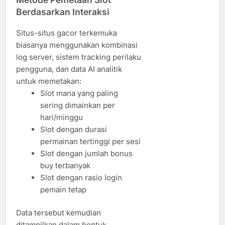
Berdasarkan Interaksi
Situs-situs gacor terkemuka
biasanya menggunakan kombinasi
log server, sistem tracking perilaku
pengguna, dan data AI analitik
untuk memetakan:
Slot mana yang paling
sering dimainkan per
hari/minggu
Slot dengan durasi
permainan tertinggi per sesi
Slot dengan jumlah bonus
buy terbanyak
Slot dengan rasio login
pemain tetap
Data tersebut kemudian
ditampilkan dalam bentuk