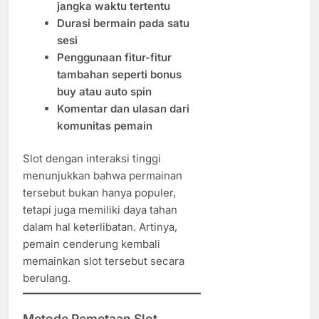
jangka waktu tertentu
Durasi bermain pada satu
sesi
Penggunaan fitur-fitur
tambahan seperti bonus
buy atau auto spin
Komentar dan ulasan dari
komunitas pemain
Slot dengan interaksi tinggi
menunjukkan bahwa permainan
tersebut bukan hanya populer,
tetapi juga memiliki daya tahan
dalam hal keterlibatan. Artinya,
pemain cenderung kembali
memainkan slot tersebut secara
berulang.
Metode Pemetaan Slot