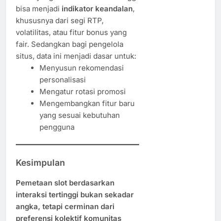
bisa menjadi
indikator keandalan
,
khususnya dari segi RTP,
volatilitas, atau fitur bonus yang
fair. Sedangkan bagi pengelola
situs, data ini menjadi dasar untuk:
Menyusun rekomendasi
personalisasi
Mengatur rotasi promosi
Mengembangkan fitur baru
yang sesuai kebutuhan
pengguna
Kesimpulan
Pemetaan slot berdasarkan
interaksi tertinggi bukan sekadar
angka, tetapi cerminan dari
preferensi kolektif komunitas