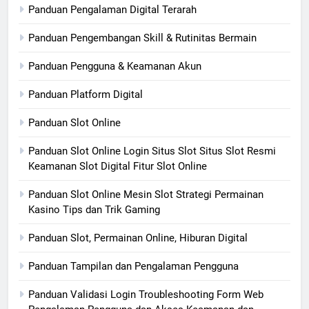
Panduan Pengalaman Digital Terarah
Panduan Pengembangan Skill & Rutinitas Bermain
Panduan Pengguna & Keamanan Akun
Panduan Platform Digital
Panduan Slot Online
Panduan Slot Online Login Situs Slot Situs Slot Resmi
Keamanan Slot Digital Fitur Slot Online
Panduan Slot Online Mesin Slot Strategi Permainan
Kasino Tips dan Trik Gaming
Panduan Slot, Permainan Online, Hiburan Digital
Panduan Tampilan dan Pengalaman Pengguna
Panduan Validasi Login Troubleshooting Form Web