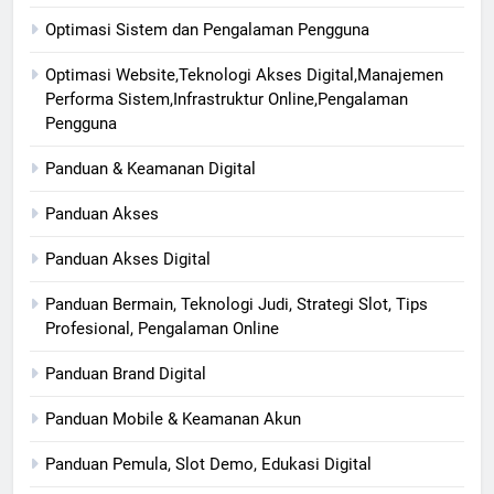
Optimasi Sistem dan Pengalaman Pengguna
Optimasi Website,Teknologi Akses Digital,Manajemen
Performa Sistem,Infrastruktur Online,Pengalaman
Pengguna
Panduan & Keamanan Digital
Panduan Akses
Panduan Akses Digital
Panduan Bermain, Teknologi Judi, Strategi Slot, Tips
Profesional, Pengalaman Online
Panduan Brand Digital
Panduan Mobile & Keamanan Akun
Panduan Pemula, Slot Demo, Edukasi Digital