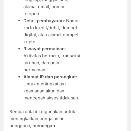
alamat email, nomor
telepon.
Detail pembayaran
: Nomor
kartu kredit/debit, dompet
digital, atau alamat dompet
kripto.
Riwayat permainan
:
Aktivitas bermain, transaksi
taruhan, dan pola
permainan.
Alamat IP dan perangkat
:
Untuk meningkatkan
keamanan akun dan
mencegah akses tidak sah.
Semua data ini digunakan untuk
meningkatkan pengalaman
pengguna,
mencegah