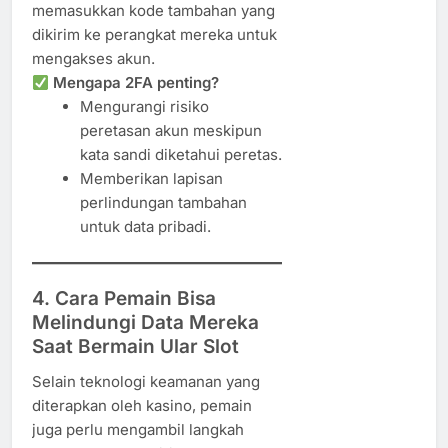
memasukkan kode tambahan yang
dikirim ke perangkat mereka untuk
mengakses akun.
Mengapa 2FA penting?
Mengurangi risiko
peretasan akun meskipun
kata sandi diketahui peretas.
Memberikan lapisan
perlindungan tambahan
untuk data pribadi.
4. Cara Pemain Bisa
Melindungi Data Mereka
Saat Bermain Ular Slot
Selain teknologi keamanan yang
diterapkan oleh kasino, pemain
juga perlu mengambil langkah