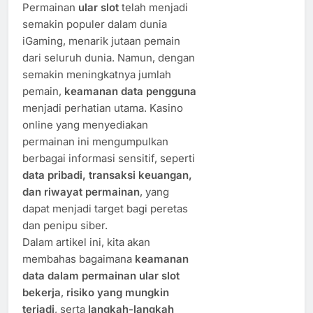
Permainan
ular slot
telah menjadi
semakin populer dalam dunia
iGaming, menarik jutaan pemain
dari seluruh dunia. Namun, dengan
semakin meningkatnya jumlah
pemain,
keamanan data pengguna
menjadi perhatian utama. Kasino
online yang menyediakan
permainan ini mengumpulkan
berbagai informasi sensitif, seperti
data pribadi, transaksi keuangan,
dan riwayat permainan
, yang
dapat menjadi target bagi peretas
dan penipu siber.
Dalam artikel ini, kita akan
membahas bagaimana
keamanan
data dalam permainan ular slot
bekerja
,
risiko yang mungkin
terjadi
, serta
langkah-langkah