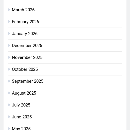
March 2026
February 2026
January 2026
December 2025
November 2025
October 2025
September 2025
August 2025
July 2025
June 2025
May 2025