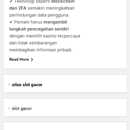
✔ Teknologi seperti
blockchain
dan 2FA
semakin meningkatkan
perlindungan data pengguna.
✔ Pemain harus
mengambil
langkah pencegahan sendiri
dengan memilih kasino terpercaya
dan tidak sembarangan
membagikan informasi pribadi.
Read More
situs slot gacor
slot gacor