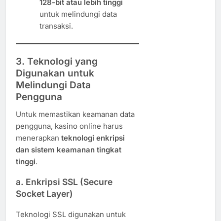
128-bit atau lebih tinggi
untuk melindungi data
transaksi.
3. Teknologi yang
Digunakan untuk
Melindungi Data
Pengguna
Untuk memastikan keamanan data
pengguna, kasino online harus
menerapkan
teknologi enkripsi
dan sistem keamanan tingkat
tinggi
.
a. Enkripsi SSL (Secure
Socket Layer)
Teknologi SSL digunakan untuk