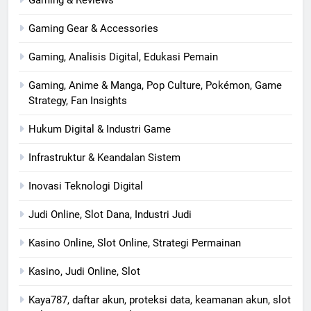
Gaming & Reviews
Gaming Gear & Accessories
Gaming, Analisis Digital, Edukasi Pemain
Gaming, Anime & Manga, Pop Culture, Pokémon, Game
Strategy, Fan Insights
Hukum Digital & Industri Game
Infrastruktur & Keandalan Sistem
Inovasi Teknologi Digital
Judi Online, Slot Dana, Industri Judi
Kasino Online, Slot Online, Strategi Permainan
Kasino, Judi Online, Slot
Kaya787, daftar akun, proteksi data, keamanan akun, slot