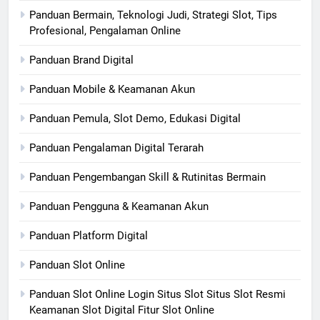
Panduan Bermain, Teknologi Judi, Strategi Slot, Tips
Profesional, Pengalaman Online
Panduan Brand Digital
Panduan Mobile & Keamanan Akun
Panduan Pemula, Slot Demo, Edukasi Digital
Panduan Pengalaman Digital Terarah
Panduan Pengembangan Skill & Rutinitas Bermain
Panduan Pengguna & Keamanan Akun
Panduan Platform Digital
Panduan Slot Online
Panduan Slot Online Login Situs Slot Situs Slot Resmi
Keamanan Slot Digital Fitur Slot Online