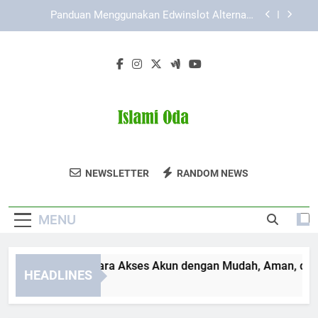
Skip
Cara Daftar Pokemon787 dengan Tampilan yang
to
Ramah Pengguna
content
Kaya787 Link Alternatif dan Peran Teknologi
dalam Kemudahan Akses
Lebah4D Login: Cara Akses Akun dengan Mudah,
Aman, dan Efisien
Panduan Menggunakan Edwinslot Alternatif
Lewat Laptop Secara Aman dan Praktis
Cara Daftar Pokemon787 dengan Tampilan yang
Ramah Pengguna
Islami Oda
Temukan Artikel Dan Konten Religi Di Islami
Kaya787 Link Alternatif dan Peran Teknologi
NEWSLETTER
RANDOM NEWS
dalam Kemudahan Akses
Oda.
MENU
bah4D Login: Cara Akses Akun dengan Mudah, Aman, dan Efi
HEADLINES
Months Ago