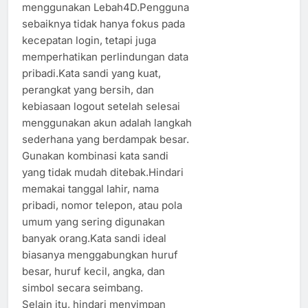
menggunakan Lebah4D.Pengguna
sebaiknya tidak hanya fokus pada
kecepatan login, tetapi juga
memperhatikan perlindungan data
pribadi.Kata sandi yang kuat,
perangkat yang bersih, dan
kebiasaan logout setelah selesai
menggunakan akun adalah langkah
sederhana yang berdampak besar.
Gunakan kombinasi kata sandi
yang tidak mudah ditebak.Hindari
memakai tanggal lahir, nama
pribadi, nomor telepon, atau pola
umum yang sering digunakan
banyak orang.Kata sandi ideal
biasanya menggabungkan huruf
besar, huruf kecil, angka, dan
simbol secara seimbang.
Selain itu, hindari menyimpan