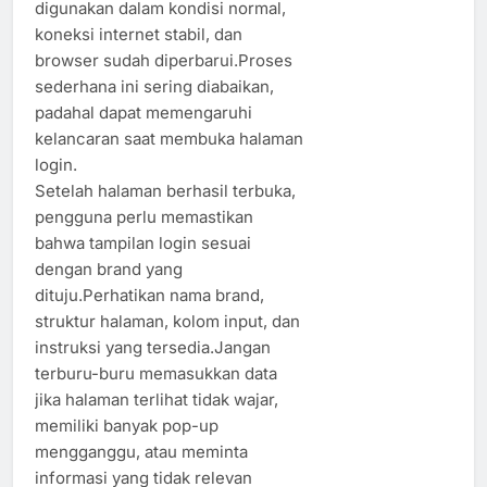
digunakan dalam kondisi normal,
koneksi internet stabil, dan
browser sudah diperbarui.Proses
sederhana ini sering diabaikan,
padahal dapat memengaruhi
kelancaran saat membuka halaman
login.
Setelah halaman berhasil terbuka,
pengguna perlu memastikan
bahwa tampilan login sesuai
dengan brand yang
dituju.Perhatikan nama brand,
struktur halaman, kolom input, dan
instruksi yang tersedia.Jangan
terburu-buru memasukkan data
jika halaman terlihat tidak wajar,
memiliki banyak pop-up
mengganggu, atau meminta
informasi yang tidak relevan