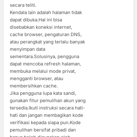
secara teliti.
Kendala lain adalah halaman tidak
dapat dibuka.Hal ini bisa
disebabkan koneksi internet,
cache browser, pengaturan DNS,
atau perangkat yang terlalu banyak
menyimpan data
sementara.Solusinya, pengguna
dapat mencoba refresh halaman,
membuka melalui mode privat,
mengganti browser, atau
membersihkan cache.
Jika pengguna lupa kata sandi,
gunakan fitur pemulihan akun yang
tersedia.Ikuti instruksi secara hati-
hati dan jangan membagikan kode
verifikasi kepada siapa pun.Kode
pemulihan bersifat pribadi dan