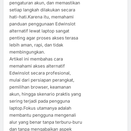
pengaturan akun, dan memastikan
setiap langkah dilakukan secara
hati-hati.Karena itu, memahami
panduan penggunaan Edwinslot
alternatif lewat laptop sangat
penting agar proses akses terasa
lebih aman, rapi, dan tidak
membingungkan.
Artikel ini membahas cara
memahami akses alternatif
Edwinslot secara profesional,
mulai dari persiapan perangkat,
pemilihan browser, keamanan
akun, hingga skenario praktis yang
sering terjadi pada pengguna
laptop.Fokus utamanya adalah
membantu pengguna mengenali
alur yang benar tanpa terburu-buru
dan tanpa mengabaikan aspek