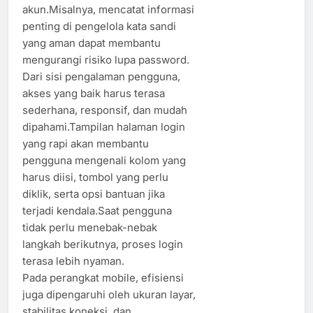
akun.Misalnya, mencatat informasi
penting di pengelola kata sandi
yang aman dapat membantu
mengurangi risiko lupa password.
Dari sisi pengalaman pengguna,
akses yang baik harus terasa
sederhana, responsif, dan mudah
dipahami.Tampilan halaman login
yang rapi akan membantu
pengguna mengenali kolom yang
harus diisi, tombol yang perlu
diklik, serta opsi bantuan jika
terjadi kendala.Saat pengguna
tidak perlu menebak-nebak
langkah berikutnya, proses login
terasa lebih nyaman.
Pada perangkat mobile, efisiensi
juga dipengaruhi oleh ukuran layar,
stabilitas koneksi, dan