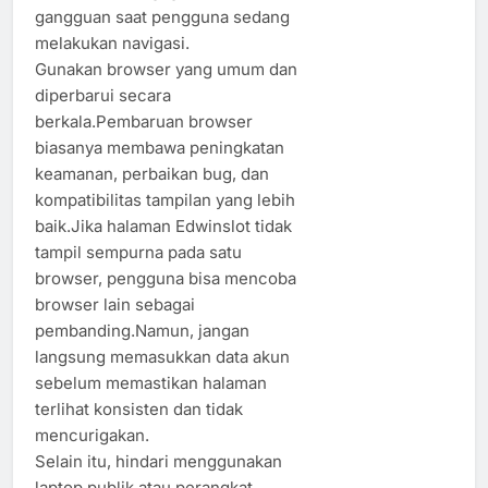
gangguan saat pengguna sedang
melakukan navigasi.
Gunakan browser yang umum dan
diperbarui secara
berkala.Pembaruan browser
biasanya membawa peningkatan
keamanan, perbaikan bug, dan
kompatibilitas tampilan yang lebih
baik.Jika halaman Edwinslot tidak
tampil sempurna pada satu
browser, pengguna bisa mencoba
browser lain sebagai
pembanding.Namun, jangan
langsung memasukkan data akun
sebelum memastikan halaman
terlihat konsisten dan tidak
mencurigakan.
Selain itu, hindari menggunakan
laptop publik atau perangkat