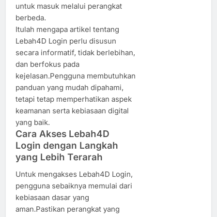
untuk masuk melalui perangkat
berbeda.
Itulah mengapa artikel tentang
Lebah4D Login perlu disusun
secara informatif, tidak berlebihan,
dan berfokus pada
kejelasan.Pengguna membutuhkan
panduan yang mudah dipahami,
tetapi tetap memperhatikan aspek
keamanan serta kebiasaan digital
yang baik.
Cara Akses Lebah4D
Login dengan Langkah
yang Lebih Terarah
Untuk mengakses Lebah4D Login,
pengguna sebaiknya memulai dari
kebiasaan dasar yang
aman.Pastikan perangkat yang