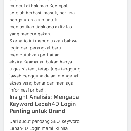
muncul di halaman.Keempat,
setelah berhasil masuk, periksa
pengaturan akun untuk
memastikan tidak ada aktivitas
yang mencurigakan.
Skenario ini menunjukkan bahwa
login dari perangkat baru
membutuhkan perhatian
ekstra.Keamanan bukan hanya
tugas sistem, tetapi juga tanggung
jawab pengguna dalam mengenali
akses yang benar dan menjaga
informasi pribadi.
Insight Analisis: Mengapa
Keyword Lebah4D Login
Penting untuk Brand
Dari sudut pandang SEO, keyword
Lebah4D Login memiliki nilai