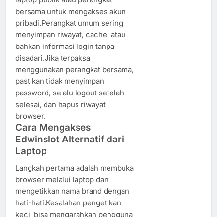
bersama untuk mengakses akun
pribadi.Perangkat umum sering
menyimpan riwayat, cache, atau
bahkan informasi login tanpa
disadari.Jika terpaksa
menggunakan perangkat bersama,
pastikan tidak menyimpan
password, selalu logout setelah
selesai, dan hapus riwayat
browser.
Cara Mengakses
Edwinslot Alternatif dari
Laptop
Langkah pertama adalah membuka
browser melalui laptop dan
mengetikkan nama brand dengan
hati-hati.Kesalahan pengetikan
kecil bisa mengarahkan pengguna