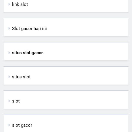
link slot
Slot gacor hari ini
situs slot gacor
situs slot
slot
slot gacor