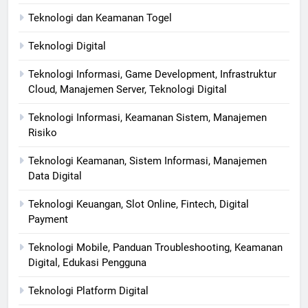
Teknologi dan Keamanan Togel
Teknologi Digital
Teknologi Informasi, Game Development, Infrastruktur
Cloud, Manajemen Server, Teknologi Digital
Teknologi Informasi, Keamanan Sistem, Manajemen
Risiko
Teknologi Keamanan, Sistem Informasi, Manajemen
Data Digital
Teknologi Keuangan, Slot Online, Fintech, Digital
Payment
Teknologi Mobile, Panduan Troubleshooting, Keamanan
Digital, Edukasi Pengguna
Teknologi Platform Digital