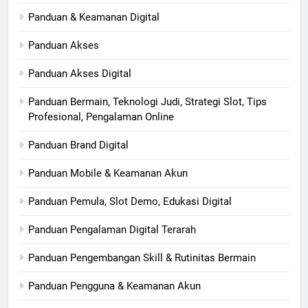
Panduan & Keamanan Digital
Panduan Akses
Panduan Akses Digital
Panduan Bermain, Teknologi Judi, Strategi Slot, Tips
Profesional, Pengalaman Online
Panduan Brand Digital
Panduan Mobile & Keamanan Akun
Panduan Pemula, Slot Demo, Edukasi Digital
Panduan Pengalaman Digital Terarah
Panduan Pengembangan Skill & Rutinitas Bermain
Panduan Pengguna & Keamanan Akun