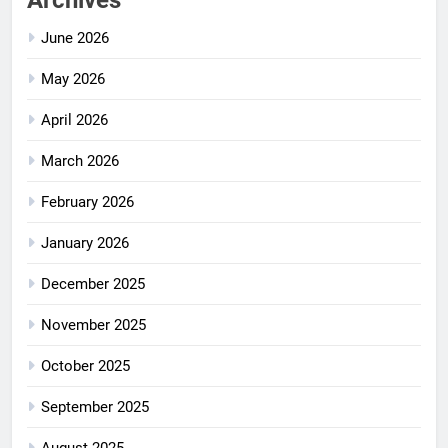
Archives
June 2026
May 2026
April 2026
March 2026
February 2026
January 2026
December 2025
November 2025
October 2025
September 2025