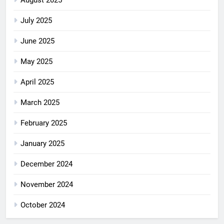
August 2025
July 2025
June 2025
May 2025
April 2025
March 2025
February 2025
January 2025
December 2024
November 2024
October 2024