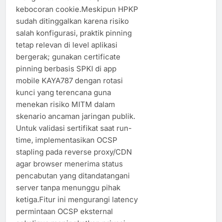
kebocoran cookie.Meskipun HPKP
sudah ditinggalkan karena risiko
salah konfigurasi, praktik pinning
tetap relevan di level aplikasi
bergerak; gunakan certificate
pinning berbasis SPKI di app
mobile KAYA787 dengan rotasi
kunci yang terencana guna
menekan risiko MITM dalam
skenario ancaman jaringan publik.
Untuk validasi sertifikat saat run-
time, implementasikan OCSP
stapling pada reverse proxy/CDN
agar browser menerima status
pencabutan yang ditandatangani
server tanpa menunggu pihak
ketiga.Fitur ini mengurangi latency
permintaan OCSP eksternal