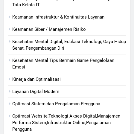
Tata Kelola IT
Keamanan Infrastruktur & Kontinuitas Layanan
Keamanan Siber / Manajemen Risiko
Kesehatan Mental Digital, Edukasi Teknologi, Gaya Hidup
Sehat, Pengembangan Diri
Kesehatan Mental Tips Bermain Game Pengelolaan
Emosi
Kinerja dan Optimalisasi
Layanan Digital Modern
Optimasi Sistem dan Pengalaman Pengguna
Optimasi Website,Teknologi Akses Digital,Manajemen
Performa Sistem,Infrastruktur Online,Pengalaman
Pengguna