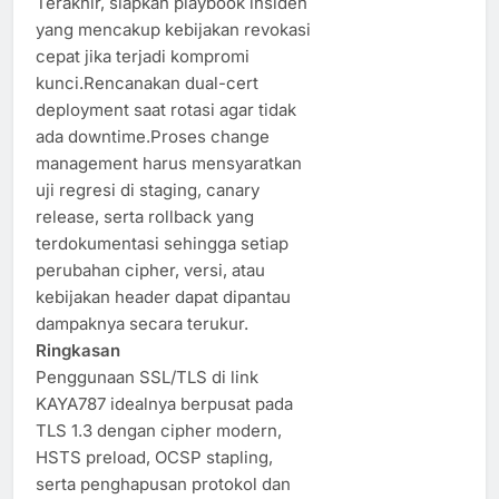
Terakhir, siapkan playbook insiden
yang mencakup kebijakan revokasi
cepat jika terjadi kompromi
kunci.Rencanakan dual-cert
deployment saat rotasi agar tidak
ada downtime.Proses change
management harus mensyaratkan
uji regresi di staging, canary
release, serta rollback yang
terdokumentasi sehingga setiap
perubahan cipher, versi, atau
kebijakan header dapat dipantau
dampaknya secara terukur.
Ringkasan
Penggunaan SSL/TLS di link
KAYA787 idealnya berpusat pada
TLS 1.3 dengan cipher modern,
HSTS preload, OCSP stapling,
serta penghapusan protokol dan