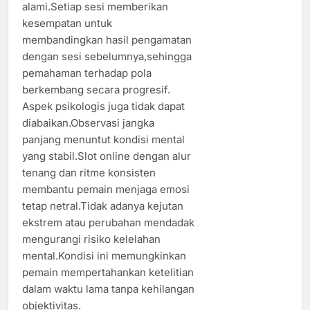
alami.Setiap sesi memberikan
kesempatan untuk
membandingkan hasil pengamatan
dengan sesi sebelumnya,sehingga
pemahaman terhadap pola
berkembang secara progresif.
Aspek psikologis juga tidak dapat
diabaikan.Observasi jangka
panjang menuntut kondisi mental
yang stabil.Slot online dengan alur
tenang dan ritme konsisten
membantu pemain menjaga emosi
tetap netral.Tidak adanya kejutan
ekstrem atau perubahan mendadak
mengurangi risiko kelelahan
mental.Kondisi ini memungkinkan
pemain mempertahankan ketelitian
dalam waktu lama tanpa kehilangan
objektivitas.