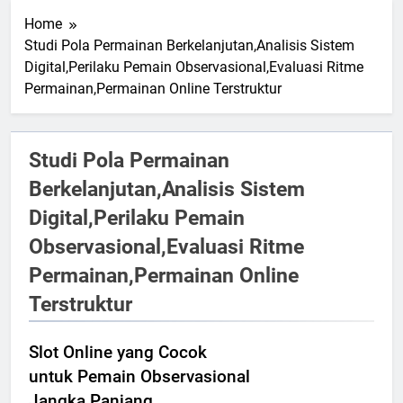
Home
Studi Pola Permainan Berkelanjutan,Analisis Sistem
Digital,Perilaku Pemain Observasional,Evaluasi Ritme
Permainan,Permainan Online Terstruktur
Studi Pola Permainan
Berkelanjutan,Analisis Sistem
Digital,Perilaku Pemain
Observasional,Evaluasi Ritme
Permainan,Permainan Online
Terstruktur
Slot Online yang Cocok
untuk Pemain Observasional
Jangka Panjang