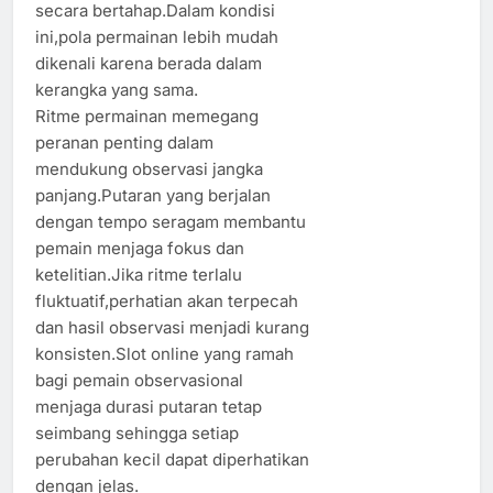
secara bertahap.Dalam kondisi
ini,pola permainan lebih mudah
dikenali karena berada dalam
kerangka yang sama.
Ritme permainan memegang
peranan penting dalam
mendukung observasi jangka
panjang.Putaran yang berjalan
dengan tempo seragam membantu
pemain menjaga fokus dan
ketelitian.Jika ritme terlalu
fluktuatif,perhatian akan terpecah
dan hasil observasi menjadi kurang
konsisten.Slot online yang ramah
bagi pemain observasional
menjaga durasi putaran tetap
seimbang sehingga setiap
perubahan kecil dapat diperhatikan
dengan jelas.