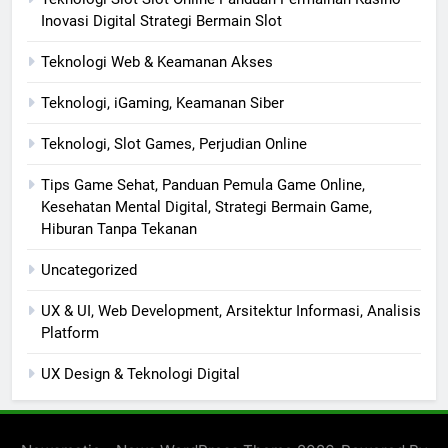
Inovasi Digital Strategi Bermain Slot
Teknologi Web & Keamanan Akses
Teknologi, iGaming, Keamanan Siber
Teknologi, Slot Games, Perjudian Online
Tips Game Sehat, Panduan Pemula Game Online,
Kesehatan Mental Digital, Strategi Bermain Game,
Hiburan Tanpa Tekanan
Uncategorized
UX & UI, Web Development, Arsitektur Informasi, Analisis
Platform
UX Design & Teknologi Digital