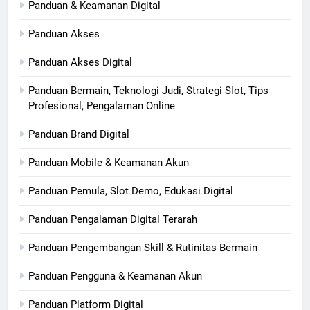
Panduan & Keamanan Digital
Panduan Akses
Panduan Akses Digital
Panduan Bermain, Teknologi Judi, Strategi Slot, Tips
Profesional, Pengalaman Online
Panduan Brand Digital
Panduan Mobile & Keamanan Akun
Panduan Pemula, Slot Demo, Edukasi Digital
Panduan Pengalaman Digital Terarah
Panduan Pengembangan Skill & Rutinitas Bermain
Panduan Pengguna & Keamanan Akun
Panduan Platform Digital