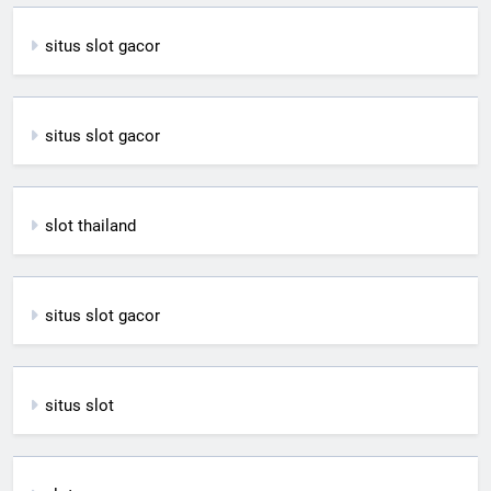
situs slot gacor
situs slot gacor
slot thailand
situs slot gacor
situs slot