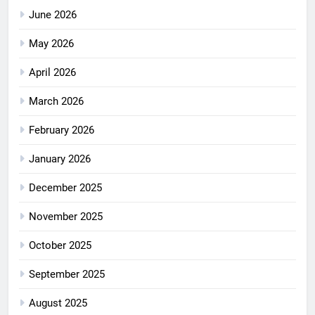
June 2026
May 2026
April 2026
March 2026
February 2026
January 2026
December 2025
November 2025
October 2025
September 2025
August 2025