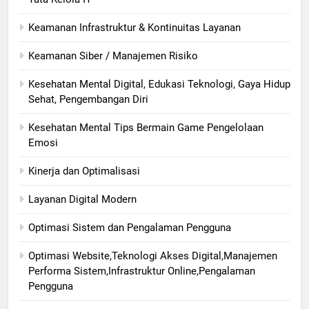
Keamanan Infrastruktur & Kontinuitas Layanan
Keamanan Siber / Manajemen Risiko
Kesehatan Mental Digital, Edukasi Teknologi, Gaya Hidup
Sehat, Pengembangan Diri
Kesehatan Mental Tips Bermain Game Pengelolaan
Emosi
Kinerja dan Optimalisasi
Layanan Digital Modern
Optimasi Sistem dan Pengalaman Pengguna
Optimasi Website,Teknologi Akses Digital,Manajemen
Performa Sistem,Infrastruktur Online,Pengalaman
Pengguna