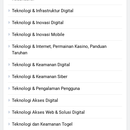
Teknologi & Infrastruktur Digital
Teknologi & Inovasi Digital
Teknologi & Inovasi Mobile
Teknologi & Internet, Permainan Kasino, Panduan
Taruhan
Teknologi & Keamanan Digital
Teknologi & Keamanan Siber
Teknologi & Pengalaman Pengguna
Teknologi Akses Digital
Teknologi Akses Web & Solusi Digital
Teknologi dan Keamanan Togel