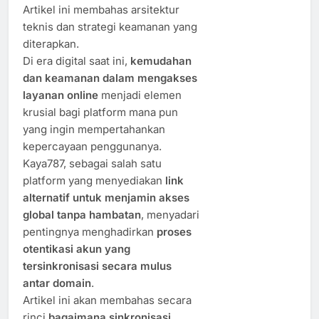
Artikel ini membahas arsitektur
teknis dan strategi keamanan yang
diterapkan.
Di era digital saat ini,
kemudahan
dan keamanan dalam mengakses
layanan online
menjadi elemen
krusial bagi platform mana pun
yang ingin mempertahankan
kepercayaan penggunanya.
Kaya787, sebagai salah satu
platform yang menyediakan
link
alternatif untuk menjamin akses
global tanpa hambatan
, menyadari
pentingnya menghadirkan
proses
otentikasi akun yang
tersinkronisasi secara mulus
antar domain
.
Artikel ini akan membahas secara
rinci
bagaimana sinkronisasi