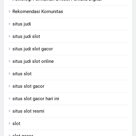
Rekomendasi Komunitas
situs judi
situs judi slot
situs judi slot gacor
situs judi slot online
situs slot
situs slot gacor
situs slot gacor hari ini
situs slot resmi
slot
slot gacor