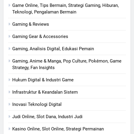
Game Online, Tips Bermain, Strategi Gaming, Hiburan,
Teknologi, Pengalaman Bermain
Gaming & Reviews
Gaming Gear & Accessories
Gaming, Analisis Digital, Edukasi Pemain
Gaming, Anime & Manga, Pop Culture, Pokémon, Game
Strategy, Fan Insights
Hukum Digital & Industri Game
Infrastruktur & Keandalan Sistem
Inovasi Teknologi Digital
Judi Online, Slot Dana, Industri Judi
Kasino Online, Slot Online, Strategi Permainan