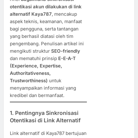
otentikasi akun dilakukan di link
alternatif Kaya787
, mencakup
aspek teknis, keamanan, manfaat
bagi pengguna, serta tantangan
yang berhasil diatasi oleh tim
pengembang. Penulisan artikel ini
mengikuti struktur
SEO-friendly
dan mematuhi prinsip
E-E-A-T
(Experience, Expertise,
Authoritativeness,
Trustworthiness)
untuk
menyampaikan informasi yang
kredibel dan bermanfaat.
1. Pentingnya Sinkronisasi
Otentikasi di Link Alternatif
Link alternatif di Kaya787 bertujuan