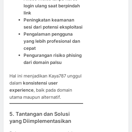
login ulang saat berpindah
link
Peningkatan keamanan
sesi dari potensi eksploitasi
Pengalaman pengguna
yang lebih profesional dan
cepat
Pengurangan risiko phising
dari domain palsu
Hal ini menjadikan Kaya787 unggul
dalam
konsistensi user
experience
, baik pada domain
utama maupun alternatif.
5. Tantangan dan Solusi
yang Diimplementasikan