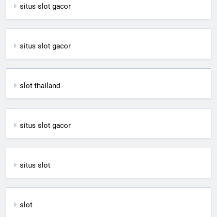
situs slot gacor
situs slot gacor
slot thailand
situs slot gacor
situs slot
slot