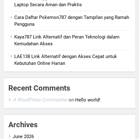
Laptop Secara Aman dan Praktis
Cara Daftar Pokemon787 dengan Tampilan yang Ramah
Pengguna
Kaya787 Link Alternatif dan Peran Teknologi dalam
Kemudahan Akses
LAE138 Link Alternatif dengan Akses Cepat untuk
Kebutuhan Online Harian
Recent Comments
A WordPress Commenter
on
Hello world!
Archives
June 2026