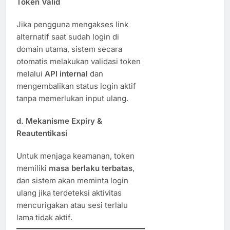
Token Valid
Jika pengguna mengakses link
alternatif saat sudah login di
domain utama, sistem secara
otomatis melakukan validasi token
melalui
API internal
dan
mengembalikan status login aktif
tanpa memerlukan input ulang.
d.
Mekanisme Expiry &
Reautentikasi
Untuk menjaga keamanan, token
memiliki
masa berlaku terbatas
,
dan sistem akan meminta login
ulang jika terdeteksi aktivitas
mencurigakan atau sesi terlalu
lama tidak aktif.