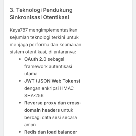
3. Teknologi Pendukung
Sinkronisasi Otentikasi
Kaya787 mengimplementasikan
sejumlah teknologi terkini untuk
menjaga performa dan keamanan
sistem otentikasi, di antaranya:
OAuth 2.0
sebagai
framework autentikasi
utama
JWT (JSON Web Tokens)
dengan enkripsi HMAC
SHA-256
Reverse proxy dan cross-
domain headers
untuk
berbagi data sesi secara
aman
Redis dan load balancer