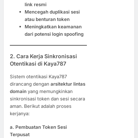
link resmi
Mencegah duplikasi sesi
atau benturan token
Meningkatkan keamanan
dari potensi login spoofing
2. Cara Kerja Sinkronisasi
Otentikasi di Kaya787
Sistem otentikasi Kaya787
dirancang dengan
arsitektur lintas
domain
yang memungkinkan
sinkronisasi token dan sesi secara
aman. Berikut adalah proses
kerjanya:
a.
Pembuatan Token Sesi
Terpusat