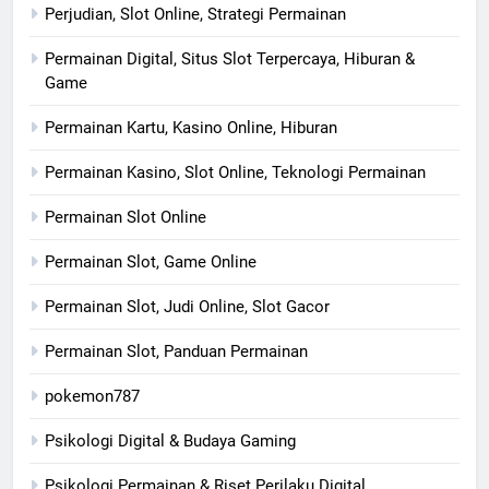
Perjudian, Slot Online, Strategi Permainan
Permainan Digital, Situs Slot Terpercaya, Hiburan &
Game
Permainan Kartu, Kasino Online, Hiburan
Permainan Kasino, Slot Online, Teknologi Permainan
Permainan Slot Online
Permainan Slot, Game Online
Permainan Slot, Judi Online, Slot Gacor
Permainan Slot, Panduan Permainan
pokemon787
Psikologi Digital & Budaya Gaming
Psikologi Permainan & Riset Perilaku Digital