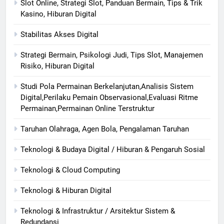
Slot Online, Strategi Slot, Panduan Bermain, Tips & Trik
Kasino, Hiburan Digital
Stabilitas Akses Digital
Strategi Bermain, Psikologi Judi, Tips Slot, Manajemen
Risiko, Hiburan Digital
Studi Pola Permainan Berkelanjutan,Analisis Sistem
Digital,Perilaku Pemain Observasional,Evaluasi Ritme
Permainan,Permainan Online Terstruktur
Taruhan Olahraga, Agen Bola, Pengalaman Taruhan
Teknologi & Budaya Digital / Hiburan & Pengaruh Sosial
Teknologi & Cloud Computing
Teknologi & Hiburan Digital
Teknologi & Infrastruktur / Arsitektur Sistem &
Redundansi