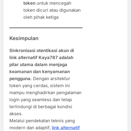
token
untuk mencegah
token dicuri atau digunakan
oleh pihak ketiga
Kesimpulan
Sinkronisasi otentikasi akun di
link alternatif Kaya787 adalah
pilar utama dalam menjaga
keamanan dan kenyamanan
pengguna.
Dengan arsitektur
token yang cerdas, sistem ini
mampu menghadirkan pengalaman
login yang seamless dan tetap
terlindungi di berbagai kondisi
akses.
Melalui pendekatan teknis yang
modern dan adaptif,
link alternatif