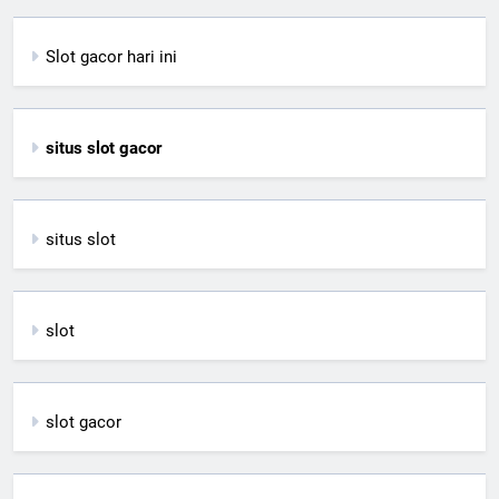
Slot gacor hari ini
situs slot gacor
situs slot
slot
slot gacor