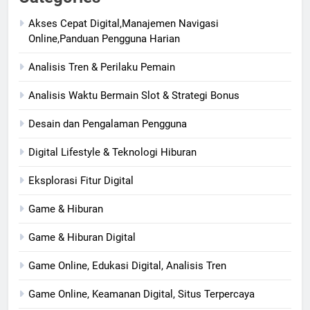
Akses Cepat Digital,Manajemen Navigasi
Online,Panduan Pengguna Harian
Analisis Tren & Perilaku Pemain
Analisis Waktu Bermain Slot & Strategi Bonus
Desain dan Pengalaman Pengguna
Digital Lifestyle & Teknologi Hiburan
Eksplorasi Fitur Digital
Game & Hiburan
Game & Hiburan Digital
Game Online, Edukasi Digital, Analisis Tren
Game Online, Keamanan Digital, Situs Terpercaya