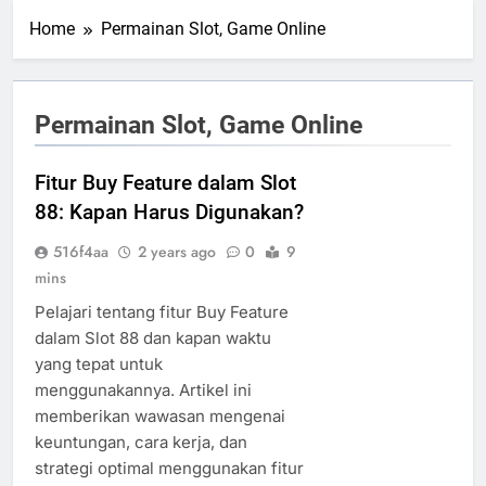
Home
Permainan Slot, Game Online
Permainan Slot, Game Online
Fitur Buy Feature dalam Slot
88: Kapan Harus Digunakan?
516f4aa
2 years ago
0
9
mins
Pelajari tentang fitur Buy Feature
dalam Slot 88 dan kapan waktu
yang tepat untuk
menggunakannya. Artikel ini
memberikan wawasan mengenai
keuntungan, cara kerja, dan
strategi optimal menggunakan fitur