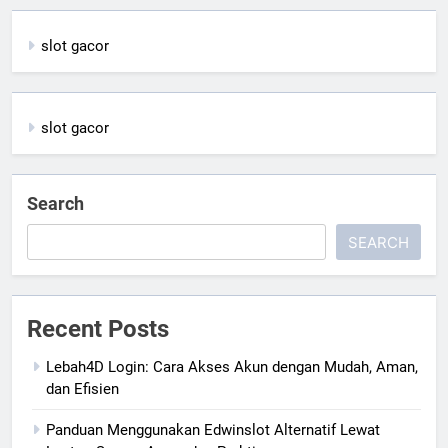
slot gacor
slot gacor
Search
SEARCH
Recent Posts
Lebah4D Login: Cara Akses Akun dengan Mudah, Aman,
dan Efisien
Panduan Menggunakan Edwinslot Alternatif Lewat