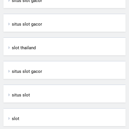
situs slot gacor
situs slot gacor
slot thailand
situs slot gacor
situs slot
slot