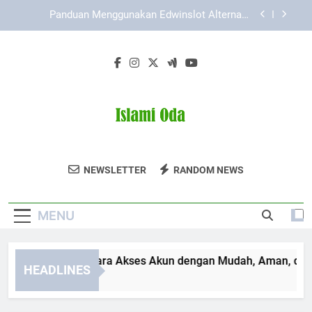
Skip
Cara Daftar Pokemon787 dengan Tampilan yang
to
Ramah Pengguna
content
Kaya787 Link Alternatif dan Peran Teknologi
dalam Kemudahan Akses
Lebah4D Login: Cara Akses Akun dengan Mudah,
Aman, dan Efisien
Panduan Menggunakan Edwinslot Alternatif
Lewat Laptop Secara Aman dan Praktis
Cara Daftar Pokemon787 dengan Tampilan yang
Ramah Pengguna
Islami Oda
Temukan Artikel Dan Konten Religi Di Islami
Kaya787 Link Alternatif dan Peran Teknologi
NEWSLETTER
RANDOM NEWS
dalam Kemudahan Akses
Oda.
MENU
bah4D Login: Cara Akses Akun dengan Mudah, Aman, dan Efis
HEADLINES
Months Ago