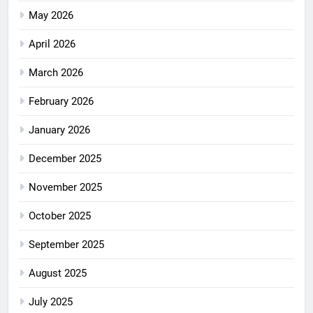
May 2026
April 2026
March 2026
February 2026
January 2026
December 2025
November 2025
October 2025
September 2025
August 2025
July 2025