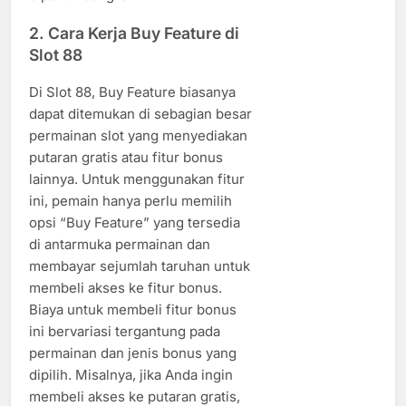
2.
Cara Kerja Buy Feature di
Slot 88
Di Slot 88, Buy Feature biasanya
dapat ditemukan di sebagian besar
permainan slot yang menyediakan
putaran gratis atau fitur bonus
lainnya. Untuk menggunakan fitur
ini, pemain hanya perlu memilih
opsi “Buy Feature” yang tersedia
di antarmuka permainan dan
membayar sejumlah taruhan untuk
membeli akses ke fitur bonus.
Biaya untuk membeli fitur bonus
ini bervariasi tergantung pada
permainan dan jenis bonus yang
dipilih. Misalnya, jika Anda ingin
membeli akses ke putaran gratis,