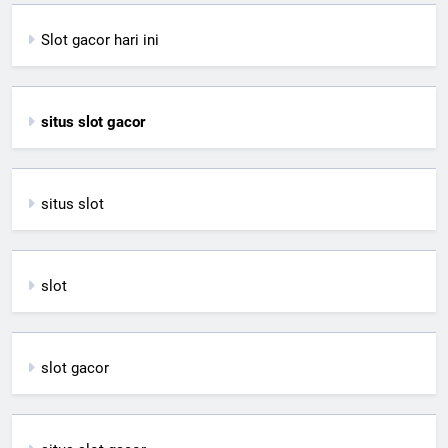
Slot gacor hari ini
situs slot gacor
situs slot
slot
slot gacor