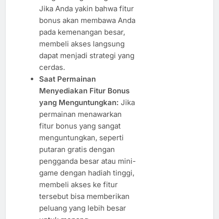
Jika Anda yakin bahwa fitur
bonus akan membawa Anda
pada kemenangan besar,
membeli akses langsung
dapat menjadi strategi yang
cerdas.
Saat Permainan
Menyediakan Fitur Bonus
yang Menguntungkan:
Jika
permainan menawarkan
fitur bonus yang sangat
menguntungkan, seperti
putaran gratis dengan
pengganda besar atau mini-
game dengan hadiah tinggi,
membeli akses ke fitur
tersebut bisa memberikan
peluang yang lebih besar