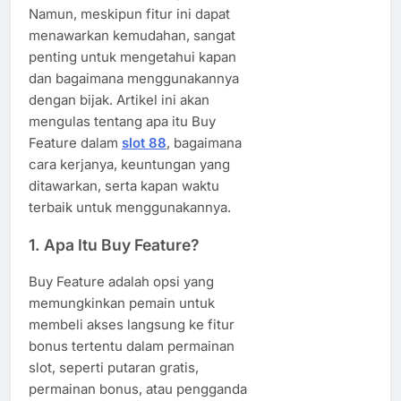
Namun, meskipun fitur ini dapat
menawarkan kemudahan, sangat
penting untuk mengetahui kapan
dan bagaimana menggunakannya
dengan bijak. Artikel ini akan
mengulas tentang apa itu Buy
Feature dalam
slot 88
, bagaimana
cara kerjanya, keuntungan yang
ditawarkan, serta kapan waktu
terbaik untuk menggunakannya.
1.
Apa Itu Buy Feature?
Buy Feature adalah opsi yang
memungkinkan pemain untuk
membeli akses langsung ke fitur
bonus tertentu dalam permainan
slot, seperti putaran gratis,
permainan bonus, atau pengganda