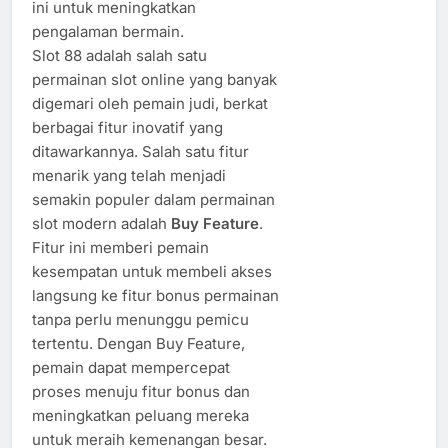
ini untuk meningkatkan
pengalaman bermain.
Slot 88 adalah salah satu
permainan slot online yang banyak
digemari oleh pemain judi, berkat
berbagai fitur inovatif yang
ditawarkannya. Salah satu fitur
menarik yang telah menjadi
semakin populer dalam permainan
slot modern adalah
Buy Feature
.
Fitur ini memberi pemain
kesempatan untuk membeli akses
langsung ke fitur bonus permainan
tanpa perlu menunggu pemicu
tertentu. Dengan Buy Feature,
pemain dapat mempercepat
proses menuju fitur bonus dan
meningkatkan peluang mereka
untuk meraih kemenangan besar.