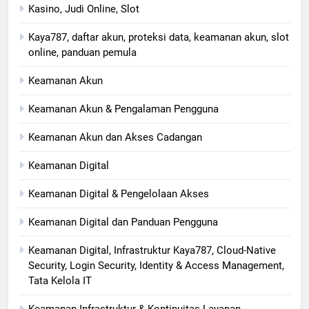
Kasino, Judi Online, Slot
Kaya787, daftar akun, proteksi data, keamanan akun, slot
online, panduan pemula
Keamanan Akun
Keamanan Akun & Pengalaman Pengguna
Keamanan Akun dan Akses Cadangan
Keamanan Digital
Keamanan Digital & Pengelolaan Akses
Keamanan Digital dan Panduan Pengguna
Keamanan Digital, Infrastruktur Kaya787, Cloud-Native
Security, Login Security, Identity & Access Management,
Tata Kelola IT
Keamanan Infrastruktur & Kontinuitas Layanan