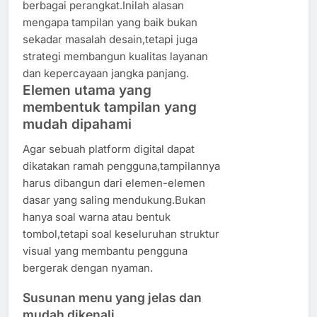
berbagai perangkat.Inilah alasan
mengapa tampilan yang baik bukan
sekadar masalah desain,tetapi juga
strategi membangun kualitas layanan
dan kepercayaan jangka panjang.
Elemen utama yang
membentuk tampilan yang
mudah dipahami
Agar sebuah platform digital dapat
dikatakan ramah pengguna,tampilannya
harus dibangun dari elemen-elemen
dasar yang saling mendukung.Bukan
hanya soal warna atau bentuk
tombol,tetapi soal keseluruhan struktur
visual yang membantu pengguna
bergerak dengan nyaman.
Susunan menu yang jelas dan
mudah dikenali