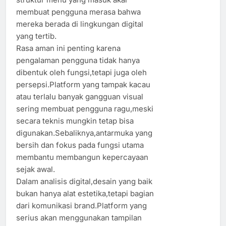
membuat pengguna merasa bahwa
mereka berada di lingkungan digital
yang tertib.
Rasa aman ini penting karena
pengalaman pengguna tidak hanya
dibentuk oleh fungsi,tetapi juga oleh
persepsi.Platform yang tampak kacau
atau terlalu banyak gangguan visual
sering membuat pengguna ragu,meski
secara teknis mungkin tetap bisa
digunakan.Sebaliknya,antarmuka yang
bersih dan fokus pada fungsi utama
membantu membangun kepercayaan
sejak awal.
Dalam analisis digital,desain yang baik
bukan hanya alat estetika,tetapi bagian
dari komunikasi brand.Platform yang
serius akan menggunakan tampilan