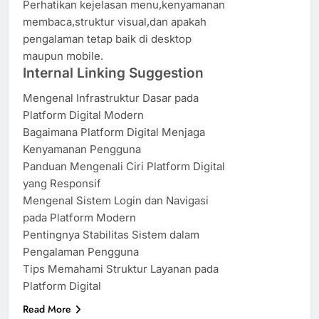
Perhatikan kejelasan menu,kenyamanan
membaca,struktur visual,dan apakah
pengalaman tetap baik di desktop
maupun mobile.
Internal Linking Suggestion
Mengenal Infrastruktur Dasar pada
Platform Digital Modern
Bagaimana Platform Digital Menjaga
Kenyamanan Pengguna
Panduan Mengenali Ciri Platform Digital
yang Responsif
Mengenal Sistem Login dan Navigasi
pada Platform Modern
Pentingnya Stabilitas Sistem dalam
Pengalaman Pengguna
Tips Memahami Struktur Layanan pada
Platform Digital
Read More