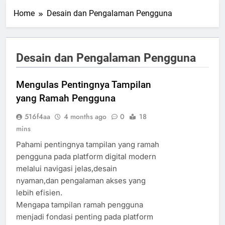
Home
Desain dan Pengalaman Pengguna
Desain dan Pengalaman Pengguna
Mengulas Pentingnya Tampilan
yang Ramah Pengguna
516f4aa
4 months ago
0
18
mins
Pahami pentingnya tampilan yang ramah
pengguna pada platform digital modern
melalui navigasi jelas,desain
nyaman,dan pengalaman akses yang
lebih efisien.
Mengapa tampilan ramah pengguna
menjadi fondasi penting pada platform