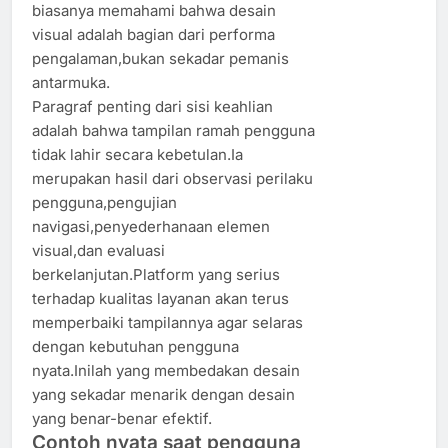
biasanya memahami bahwa desain
visual adalah bagian dari performa
pengalaman,bukan sekadar pemanis
antarmuka.
Paragraf penting dari sisi keahlian
adalah bahwa tampilan ramah pengguna
tidak lahir secara kebetulan.Ia
merupakan hasil dari observasi perilaku
pengguna,pengujian
navigasi,penyederhanaan elemen
visual,dan evaluasi
berkelanjutan.Platform yang serius
terhadap kualitas layanan akan terus
memperbaiki tampilannya agar selaras
dengan kebutuhan pengguna
nyata.Inilah yang membedakan desain
yang sekadar menarik dengan desain
yang benar-benar efektif.
Contoh nyata saat pengguna