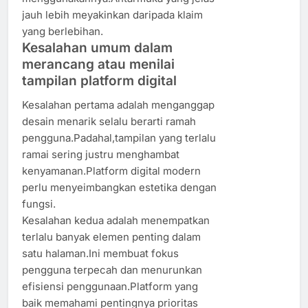
jauh lebih meyakinkan daripada klaim
yang berlebihan.
Kesalahan umum dalam
merancang atau menilai
tampilan platform digital
Kesalahan pertama adalah menganggap
desain menarik selalu berarti ramah
pengguna.Padahal,tampilan yang terlalu
ramai sering justru menghambat
kenyamanan.Platform digital modern
perlu menyeimbangkan estetika dengan
fungsi.
Kesalahan kedua adalah menempatkan
terlalu banyak elemen penting dalam
satu halaman.Ini membuat fokus
pengguna terpecah dan menurunkan
efisiensi penggunaan.Platform yang
baik memahami pentingnya prioritas