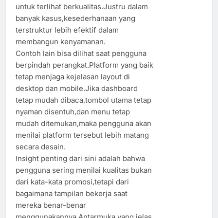
untuk terlihat berkualitas.Justru dalam
banyak kasus,kesederhanaan yang
terstruktur lebih efektif dalam
membangun kenyamanan.
Contoh lain bisa dilihat saat pengguna
berpindah perangkat.Platform yang baik
tetap menjaga kejelasan layout di
desktop dan mobile.Jika dashboard
tetap mudah dibaca,tombol utama tetap
nyaman disentuh,dan menu tetap
mudah ditemukan,maka pengguna akan
menilai platform tersebut lebih matang
secara desain.
Insight penting dari sini adalah bahwa
pengguna sering menilai kualitas bukan
dari kata-kata promosi,tetapi dari
bagaimana tampilan bekerja saat
mereka benar-benar
menggunakannya.Antarmuka yang jelas