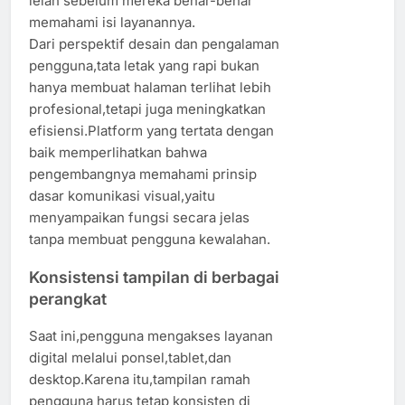
lelah sebelum mereka benar-benar
memahami isi layanannya.
Dari perspektif desain dan pengalaman
pengguna,tata letak yang rapi bukan
hanya membuat halaman terlihat lebih
profesional,tetapi juga meningkatkan
efisiensi.Platform yang tertata dengan
baik memperlihatkan bahwa
pengembangnya memahami prinsip
dasar komunikasi visual,yaitu
menyampaikan fungsi secara jelas
tanpa membuat pengguna kewalahan.
Konsistensi tampilan di berbagai
perangkat
Saat ini,pengguna mengakses layanan
digital melalui ponsel,tablet,dan
desktop.Karena itu,tampilan ramah
pengguna harus tetap konsisten di