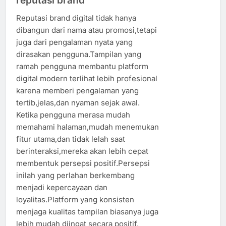
reputasi brand
Reputasi brand digital tidak hanya
dibangun dari nama atau promosi,tetapi
juga dari pengalaman nyata yang
dirasakan pengguna.Tampilan yang
ramah pengguna membantu platform
digital modern terlihat lebih profesional
karena memberi pengalaman yang
tertib,jelas,dan nyaman sejak awal.
Ketika pengguna merasa mudah
memahami halaman,mudah menemukan
fitur utama,dan tidak lelah saat
berinteraksi,mereka akan lebih cepat
membentuk persepsi positif.Persepsi
inilah yang perlahan berkembang
menjadi kepercayaan dan
loyalitas.Platform yang konsisten
menjaga kualitas tampilan biasanya juga
lebih mudah diingat secara positif.