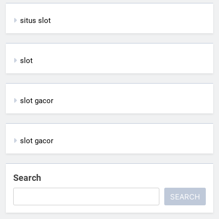
situs slot
slot
slot gacor
slot gacor
Search
SEARCH