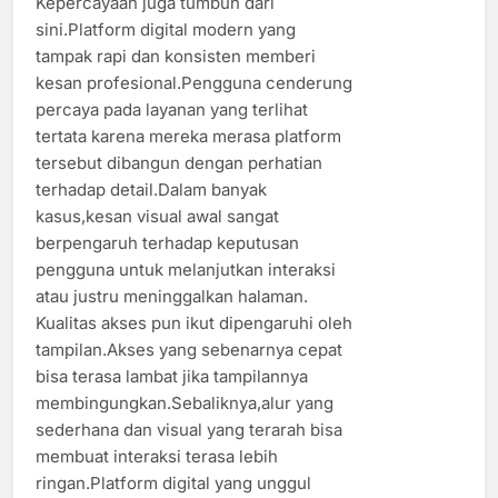
Kepercayaan juga tumbuh dari
sini.Platform digital modern yang
tampak rapi dan konsisten memberi
kesan profesional.Pengguna cenderung
percaya pada layanan yang terlihat
tertata karena mereka merasa platform
tersebut dibangun dengan perhatian
terhadap detail.Dalam banyak
kasus,kesan visual awal sangat
berpengaruh terhadap keputusan
pengguna untuk melanjutkan interaksi
atau justru meninggalkan halaman.
Kualitas akses pun ikut dipengaruhi oleh
tampilan.Akses yang sebenarnya cepat
bisa terasa lambat jika tampilannya
membingungkan.Sebaliknya,alur yang
sederhana dan visual yang terarah bisa
membuat interaksi terasa lebih
ringan.Platform digital yang unggul