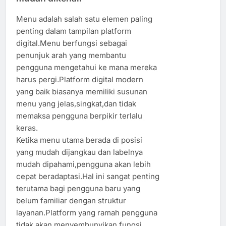
Menu adalah salah satu elemen paling
penting dalam tampilan platform
digital.Menu berfungsi sebagai
penunjuk arah yang membantu
pengguna mengetahui ke mana mereka
harus pergi.Platform digital modern
yang baik biasanya memiliki susunan
menu yang jelas,singkat,dan tidak
memaksa pengguna berpikir terlalu
keras.
Ketika menu utama berada di posisi
yang mudah dijangkau dan labelnya
mudah dipahami,pengguna akan lebih
cepat beradaptasi.Hal ini sangat penting
terutama bagi pengguna baru yang
belum familiar dengan struktur
layanan.Platform yang ramah pengguna
tidak akan menyembunyikan fungsi