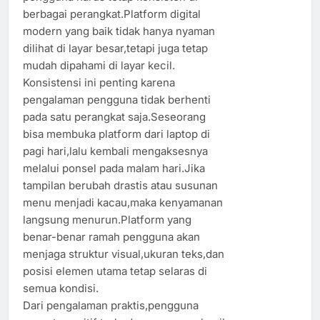
berbagai perangkat.Platform digital
modern yang baik tidak hanya nyaman
dilihat di layar besar,tetapi juga tetap
mudah dipahami di layar kecil.
Konsistensi ini penting karena
pengalaman pengguna tidak berhenti
pada satu perangkat saja.Seseorang
bisa membuka platform dari laptop di
pagi hari,lalu kembali mengaksesnya
melalui ponsel pada malam hari.Jika
tampilan berubah drastis atau susunan
menu menjadi kacau,maka kenyamanan
langsung menurun.Platform yang
benar-benar ramah pengguna akan
menjaga struktur visual,ukuran teks,dan
posisi elemen utama tetap selaras di
semua kondisi.
Dari pengalaman praktis,pengguna