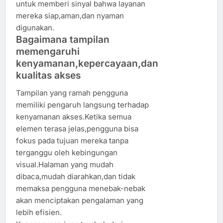
untuk memberi sinyal bahwa layanan
mereka siap,aman,dan nyaman
digunakan.
Bagaimana tampilan
memengaruhi
kenyamanan,kepercayaan,dan
kualitas akses
Tampilan yang ramah pengguna
memiliki pengaruh langsung terhadap
kenyamanan akses.Ketika semua
elemen terasa jelas,pengguna bisa
fokus pada tujuan mereka tanpa
terganggu oleh kebingungan
visual.Halaman yang mudah
dibaca,mudah diarahkan,dan tidak
memaksa pengguna menebak-nebak
akan menciptakan pengalaman yang
lebih efisien.