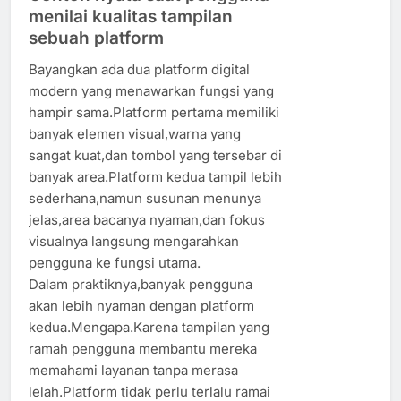
menilai kualitas tampilan
sebuah platform
Bayangkan ada dua platform digital
modern yang menawarkan fungsi yang
hampir sama.Platform pertama memiliki
banyak elemen visual,warna yang
sangat kuat,dan tombol yang tersebar di
banyak area.Platform kedua tampil lebih
sederhana,namun susunan menunya
jelas,area bacanya nyaman,dan fokus
visualnya langsung mengarahkan
pengguna ke fungsi utama.
Dalam praktiknya,banyak pengguna
akan lebih nyaman dengan platform
kedua.Mengapa.Karena tampilan yang
ramah pengguna membantu mereka
memahami layanan tanpa merasa
lelah.Platform tidak perlu terlalu ramai