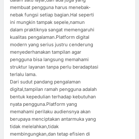
membuat pengguna harus menebak-
nebak fungsi setiap bagian.Hal seperti
ini mungkin tampak sepele,namun
dalam praktiknya sangat memengaruhi
kualitas pengalaman.Platform digital
modern yang serius justru cenderung
menyederhanakan tampilan agar
pengguna bisa langsung memahami
struktur layanan tanpa perlu beradaptasi
terlalu lama.
Dari sudut pandang pengalaman
digital,tampilan ramah pengguna adalah
bentuk kepedulian terhadap kebutuhan
nyata pengguna.Platform yang
memahami perilaku audiensnya akan
berupaya menciptakan antarmuka yang
tidak melelahkan,tidak
membingungkan,dan tetap efisien di