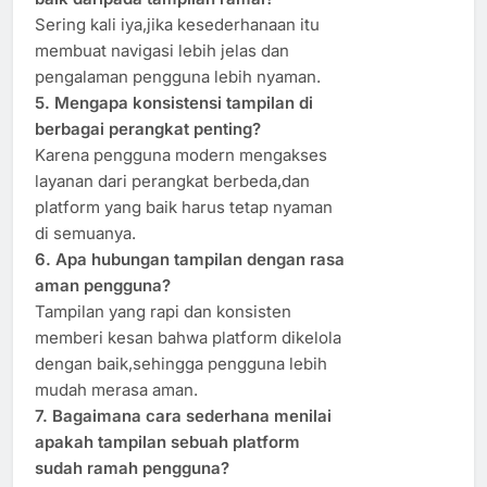
Sering kali iya,jika kesederhanaan itu
membuat navigasi lebih jelas dan
pengalaman pengguna lebih nyaman.
5. Mengapa konsistensi tampilan di
berbagai perangkat penting?
Karena pengguna modern mengakses
layanan dari perangkat berbeda,dan
platform yang baik harus tetap nyaman
di semuanya.
6. Apa hubungan tampilan dengan rasa
aman pengguna?
Tampilan yang rapi dan konsisten
memberi kesan bahwa platform dikelola
dengan baik,sehingga pengguna lebih
mudah merasa aman.
7. Bagaimana cara sederhana menilai
apakah tampilan sebuah platform
sudah ramah pengguna?