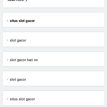
situs slot gacor
slot gacor
slot gacor hari ini
slot gacor
situs slot gacor