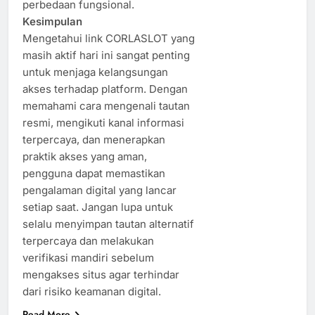
perbedaan fungsional.
Kesimpulan
Mengetahui link CORLASLOT yang
masih aktif hari ini sangat penting
untuk menjaga kelangsungan
akses terhadap platform. Dengan
memahami cara mengenali tautan
resmi, mengikuti kanal informasi
terpercaya, dan menerapkan
praktik akses yang aman,
pengguna dapat memastikan
pengalaman digital yang lancar
setiap saat. Jangan lupa untuk
selalu menyimpan tautan alternatif
terpercaya dan melakukan
verifikasi mandiri sebelum
mengakses situs agar terhindar
dari risiko keamanan digital.
Read More