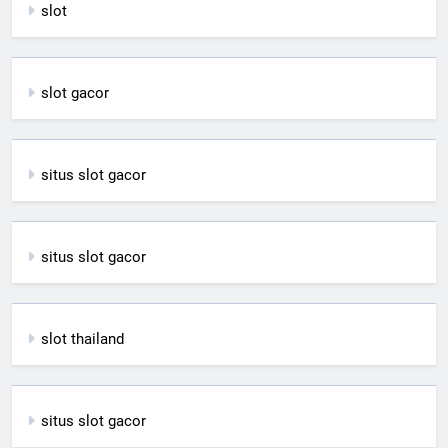
slot
slot gacor
situs slot gacor
situs slot gacor
slot thailand
situs slot gacor