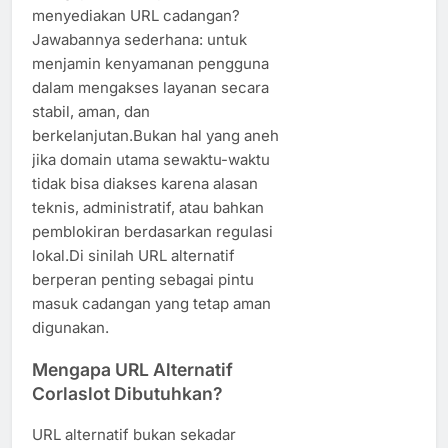
menyediakan URL cadangan?
Jawabannya sederhana: untuk
menjamin kenyamanan pengguna
dalam mengakses layanan secara
stabil, aman, dan
berkelanjutan.Bukan hal yang aneh
jika domain utama sewaktu-waktu
tidak bisa diakses karena alasan
teknis, administratif, atau bahkan
pemblokiran berdasarkan regulasi
lokal.Di sinilah URL alternatif
berperan penting sebagai pintu
masuk cadangan yang tetap aman
digunakan.
Mengapa URL Alternatif
Corlaslot Dibutuhkan?
URL alternatif bukan sekadar