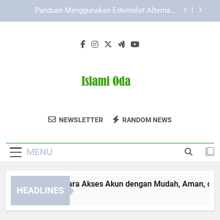
Skip
Cara Daftar Pokemon787 dengan Tampilan yang
to
Ramah Pengguna
content
Kaya787 Link Alternatif dan Peran Teknologi
dalam Kemudahan Akses
Lebah4D Login: Cara Akses Akun dengan Mudah,
Aman, dan Efisien
Panduan Menggunakan Edwinslot Alternatif
Lewat Laptop Secara Aman dan Praktis
Cara Daftar Pokemon787 dengan Tampilan yang
Ramah Pengguna
Islami Oda
Temukan Artikel Dan Konten Religi Di Islami
Kaya787 Link Alternatif dan Peran Teknologi
NEWSLETTER
RANDOM NEWS
dalam Kemudahan Akses
Oda.
MENU
bah4D Login: Cara Akses Akun dengan Mudah, Aman, dan Efi
HEADLINES
Months Ago