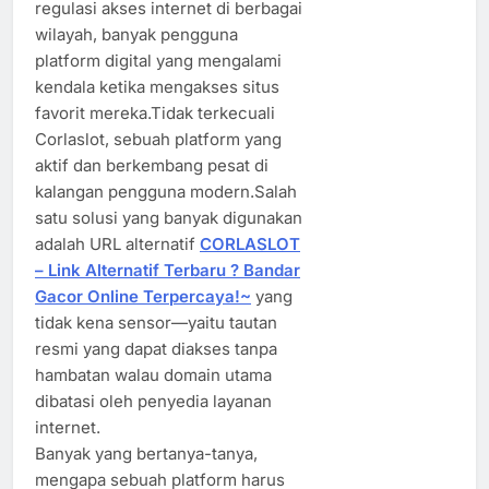
regulasi akses internet di berbagai
wilayah, banyak pengguna
platform digital yang mengalami
kendala ketika mengakses situs
favorit mereka.Tidak terkecuali
Corlaslot, sebuah platform yang
aktif dan berkembang pesat di
kalangan pengguna modern.Salah
satu solusi yang banyak digunakan
adalah URL alternatif
CORLASLOT
– Link Alternatif Terbaru ? Bandar
Gacor Online Terpercaya!~
yang
tidak kena sensor—yaitu tautan
resmi yang dapat diakses tanpa
hambatan walau domain utama
dibatasi oleh penyedia layanan
internet.
Banyak yang bertanya-tanya,
mengapa sebuah platform harus