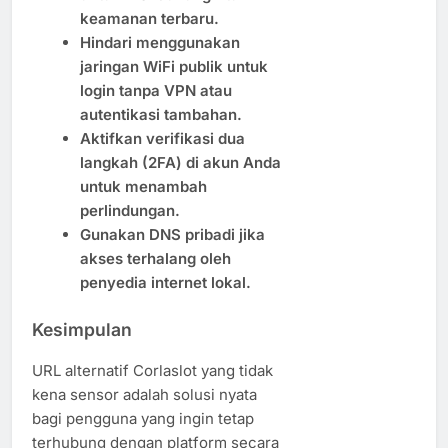
keamanan terbaru.
Hindari menggunakan
jaringan WiFi publik untuk
login tanpa VPN atau
autentikasi tambahan.
Aktifkan verifikasi dua
langkah (2FA) di akun Anda
untuk menambah
perlindungan.
Gunakan DNS pribadi jika
akses terhalang oleh
penyedia internet lokal.
Kesimpulan
URL alternatif Corlaslot yang tidak
kena sensor adalah solusi nyata
bagi pengguna yang ingin tetap
terhubung dengan platform secara