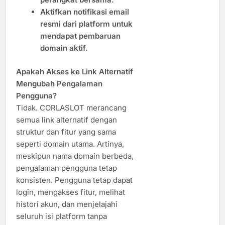
Aktifkan notifikasi email
resmi dari platform untuk
mendapat pembaruan
domain aktif.
Apakah Akses ke Link Alternatif
Mengubah Pengalaman
Pengguna?
Tidak. CORLASLOT merancang
semua link alternatif dengan
struktur dan fitur yang sama
seperti domain utama. Artinya,
meskipun nama domain berbeda,
pengalaman pengguna tetap
konsisten. Pengguna tetap dapat
login, mengakses fitur, melihat
histori akun, dan menjelajahi
seluruh isi platform tanpa