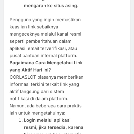
mengarah ke situs asing.
Pengguna yang ingin memastikan
keaslian link sebaiknya
mengeceknya melalui kanal resmi,
seperti pemberitahuan dalam
aplikasi, email terverifikasi, atau
pusat bantuan internal platform.
Bagaimana Cara Mengetahui Link
yang Aktif Hari Ini?
CORLASLOT biasanya memberikan
informasi terkini terkait link yang
aktif langsung dari sistem
notifikasi di dalam platform.
Namun, ada beberapa cara praktis
lain untuk mengetahuinya:
Login melalui aplikasi
resmi, jika tersedia, karena