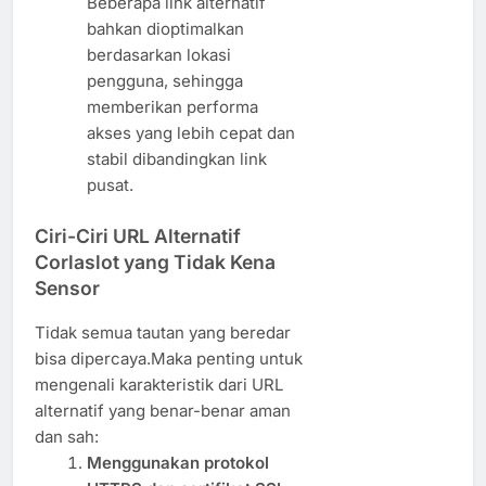
Beberapa link alternatif
bahkan dioptimalkan
berdasarkan lokasi
pengguna, sehingga
memberikan performa
akses yang lebih cepat dan
stabil dibandingkan link
pusat.
Ciri-Ciri URL Alternatif
Corlaslot yang Tidak Kena
Sensor
Tidak semua tautan yang beredar
bisa dipercaya.Maka penting untuk
mengenali karakteristik dari URL
alternatif yang benar-benar aman
dan sah:
Menggunakan protokol