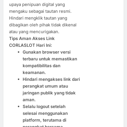
upaya penipuan digital yang
mengaku sebagai tautan resmi.
Hindari mengklik tautan yang
dibagikan oleh pihak tidak dikenal
atau yang mencurigakan.
Tips Aman Akses Link
CORLASLOT Hari Ini:
Gunakan browser versi
terbaru untuk memastikan
kompatibilitas dan
keamanan.
Hindari mengakses link dari
perangkat umum atau
jaringan publik yang tidak
aman.
Selalu logout setelah
selesai menggunakan
platform, terutama di
perangkat bersama.