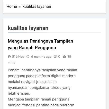
Home
kualitas layanan
kualitas layanan
Mengulas Pentingnya Tampilan
yang Ramah Pengguna
516f4aa
4 months ago
0
18
mins
Pahami pentingnya tampilan yang ramah
pengguna pada platform digital modern
melalui navigasi jelas,desain
nyaman,dan pengalaman akses yang
lebih efisien.
Mengapa tampilan ramah pengguna
menjadi fondasi penting pada platform