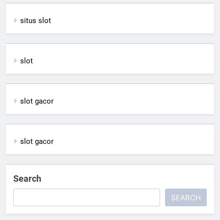
situs slot
slot
slot gacor
slot gacor
Search
SEARCH