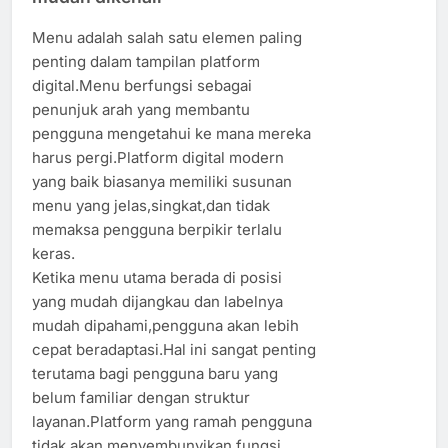
Menu adalah salah satu elemen paling
penting dalam tampilan platform
digital.Menu berfungsi sebagai
penunjuk arah yang membantu
pengguna mengetahui ke mana mereka
harus pergi.Platform digital modern
yang baik biasanya memiliki susunan
menu yang jelas,singkat,dan tidak
memaksa pengguna berpikir terlalu
keras.
Ketika menu utama berada di posisi
yang mudah dijangkau dan labelnya
mudah dipahami,pengguna akan lebih
cepat beradaptasi.Hal ini sangat penting
terutama bagi pengguna baru yang
belum familiar dengan struktur
layanan.Platform yang ramah pengguna
tidak akan menyembunyikan fungsi