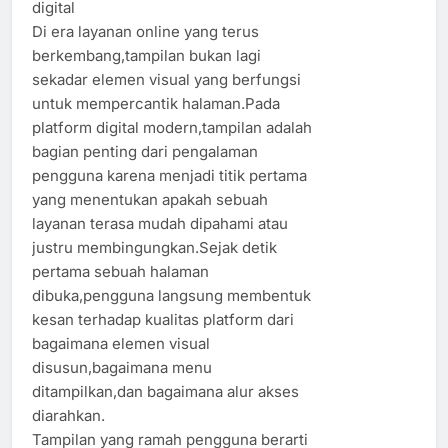
digital
Di era layanan online yang terus
berkembang,tampilan bukan lagi
sekadar elemen visual yang berfungsi
untuk mempercantik halaman.Pada
platform digital modern,tampilan adalah
bagian penting dari pengalaman
pengguna karena menjadi titik pertama
yang menentukan apakah sebuah
layanan terasa mudah dipahami atau
justru membingungkan.Sejak detik
pertama sebuah halaman
dibuka,pengguna langsung membentuk
kesan terhadap kualitas platform dari
bagaimana elemen visual
disusun,bagaimana menu
ditampilkan,dan bagaimana alur akses
diarahkan.
Tampilan yang ramah pengguna berarti