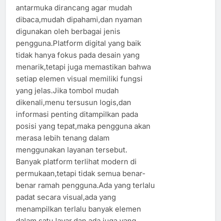
antarmuka dirancang agar mudah
dibaca,mudah dipahami,dan nyaman
digunakan oleh berbagai jenis
pengguna.Platform digital yang baik
tidak hanya fokus pada desain yang
menarik,tetapi juga memastikan bahwa
setiap elemen visual memiliki fungsi
yang jelas.Jika tombol mudah
dikenali,menu tersusun logis,dan
informasi penting ditampilkan pada
posisi yang tepat,maka pengguna akan
merasa lebih tenang dalam
menggunakan layanan tersebut.
Banyak platform terlihat modern di
permukaan,tetapi tidak semua benar-
benar ramah pengguna.Ada yang terlalu
padat secara visual,ada yang
menampilkan terlalu banyak elemen
dalam satu layar,dan ada juga yang