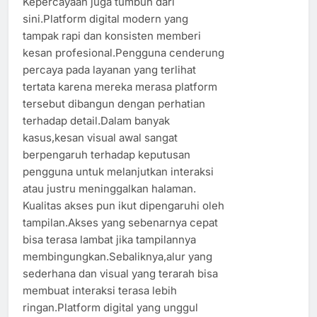
Kepercayaan juga tumbuh dari
sini.Platform digital modern yang
tampak rapi dan konsisten memberi
kesan profesional.Pengguna cenderung
percaya pada layanan yang terlihat
tertata karena mereka merasa platform
tersebut dibangun dengan perhatian
terhadap detail.Dalam banyak
kasus,kesan visual awal sangat
berpengaruh terhadap keputusan
pengguna untuk melanjutkan interaksi
atau justru meninggalkan halaman.
Kualitas akses pun ikut dipengaruhi oleh
tampilan.Akses yang sebenarnya cepat
bisa terasa lambat jika tampilannya
membingungkan.Sebaliknya,alur yang
sederhana dan visual yang terarah bisa
membuat interaksi terasa lebih
ringan.Platform digital yang unggul