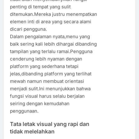
penting di tempat yang sulit
ditemukan.Mereka justru menempatkan
elemen inti di area yang secara alami
dicari pengguna.
Dalam pengalaman nyata,menu yang
baik sering kali lebih dihargai dibanding
tampilan yang terlalu ramai.Pengguna
cenderung lebih nyaman dengan
platform yang sederhana tetapi
jelas,dibanding platform yang terlihat
mewah namun membuat orientasi
menjadi sulit.Ini menunjukkan bahwa
fungsi visual harus selalu berjalan
seiring dengan kemudahan
penggunaan.
Tata letak visual yang rapi dan
tidak melelahkan