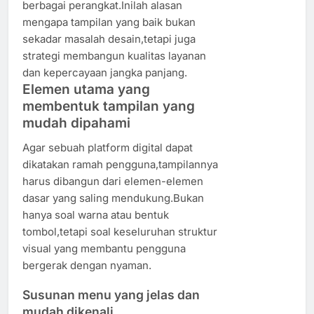
berbagai perangkat.Inilah alasan
mengapa tampilan yang baik bukan
sekadar masalah desain,tetapi juga
strategi membangun kualitas layanan
dan kepercayaan jangka panjang.
Elemen utama yang
membentuk tampilan yang
mudah dipahami
Agar sebuah platform digital dapat
dikatakan ramah pengguna,tampilannya
harus dibangun dari elemen-elemen
dasar yang saling mendukung.Bukan
hanya soal warna atau bentuk
tombol,tetapi soal keseluruhan struktur
visual yang membantu pengguna
bergerak dengan nyaman.
Susunan menu yang jelas dan
mudah dikenali