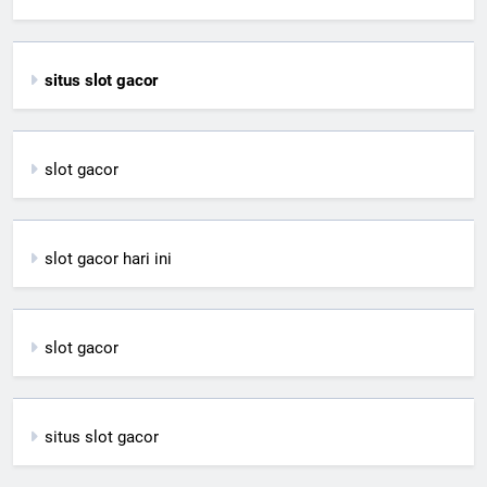
situs slot gacor
slot gacor
slot gacor hari ini
slot gacor
situs slot gacor