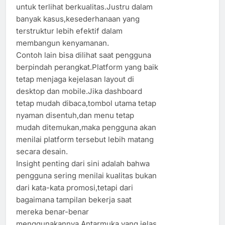
untuk terlihat berkualitas.Justru dalam
banyak kasus,kesederhanaan yang
terstruktur lebih efektif dalam
membangun kenyamanan.
Contoh lain bisa dilihat saat pengguna
berpindah perangkat.Platform yang baik
tetap menjaga kejelasan layout di
desktop dan mobile.Jika dashboard
tetap mudah dibaca,tombol utama tetap
nyaman disentuh,dan menu tetap
mudah ditemukan,maka pengguna akan
menilai platform tersebut lebih matang
secara desain.
Insight penting dari sini adalah bahwa
pengguna sering menilai kualitas bukan
dari kata-kata promosi,tetapi dari
bagaimana tampilan bekerja saat
mereka benar-benar
menggunakannya.Antarmuka yang jelas