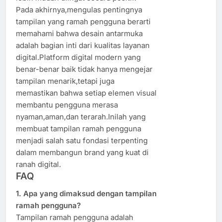
Pada akhirnya,mengulas pentingnya
tampilan yang ramah pengguna berarti
memahami bahwa desain antarmuka
adalah bagian inti dari kualitas layanan
digital.Platform digital modern yang
benar-benar baik tidak hanya mengejar
tampilan menarik,tetapi juga
memastikan bahwa setiap elemen visual
membantu pengguna merasa
nyaman,aman,dan terarah.Inilah yang
membuat tampilan ramah pengguna
menjadi salah satu fondasi terpenting
dalam membangun brand yang kuat di
ranah digital.
FAQ
1. Apa yang dimaksud dengan tampilan
ramah pengguna?
Tampilan ramah pengguna adalah