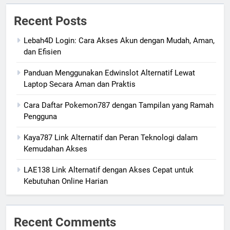
Recent Posts
Lebah4D Login: Cara Akses Akun dengan Mudah, Aman,
dan Efisien
Panduan Menggunakan Edwinslot Alternatif Lewat
Laptop Secara Aman dan Praktis
Cara Daftar Pokemon787 dengan Tampilan yang Ramah
Pengguna
Kaya787 Link Alternatif dan Peran Teknologi dalam
Kemudahan Akses
LAE138 Link Alternatif dengan Akses Cepat untuk
Kebutuhan Online Harian
Recent Comments