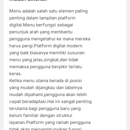
Menu adalah salah satu elemen paling
penting dalam tampilan platform
digital.Menu berfungsi sebagai
penunjuk arah yang membantu
pengguna mengetahui ke mana mereka
harus pergi.Platform digital modern
yang baik biasanya memiliki susunan
menu yang jelas,singkat,dan tidak
memaksa pengguna berpikir terlalu
keras.
Ketika menu utama berada di posisi
yang mudah dijangkau dan labelnya
mudah dipahami,pengguna akan lebih
cepat beradaptasi.Hal ini sangat penting
terutama bagi pengguna baru yang
belum familiar dengan struktur
layanan.Platform yang ramah pengguna
tidak akan menyembunyikan fungsi