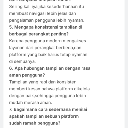
Sering kali iya,jika kesederhanaan itu
membuat navigasi lebih jelas dan
pengalaman pengguna lebih nyaman.
5. Mengapa konsistensi tampilan di
berbagai perangkat penting?
Karena pengguna modern mengakses
layanan dari perangkat berbeda,dan
platform yang baik harus tetap nyaman
di semuanya.
6. Apa hubungan tampilan dengan rasa
aman pengguna?
Tampilan yang rapi dan konsisten
memberi kesan bahwa platform dikelola
dengan baik,sehingga pengguna lebih
mudah merasa aman.
7. Bagaimana cara sederhana menilai
apakah tampilan sebuah platform
sudah ramah pengguna?