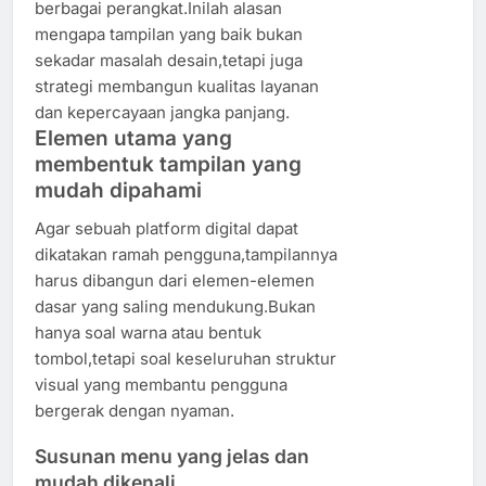
berbagai perangkat.Inilah alasan
mengapa tampilan yang baik bukan
sekadar masalah desain,tetapi juga
strategi membangun kualitas layanan
dan kepercayaan jangka panjang.
Elemen utama yang
membentuk tampilan yang
mudah dipahami
Agar sebuah platform digital dapat
dikatakan ramah pengguna,tampilannya
harus dibangun dari elemen-elemen
dasar yang saling mendukung.Bukan
hanya soal warna atau bentuk
tombol,tetapi soal keseluruhan struktur
visual yang membantu pengguna
bergerak dengan nyaman.
Susunan menu yang jelas dan
mudah dikenali