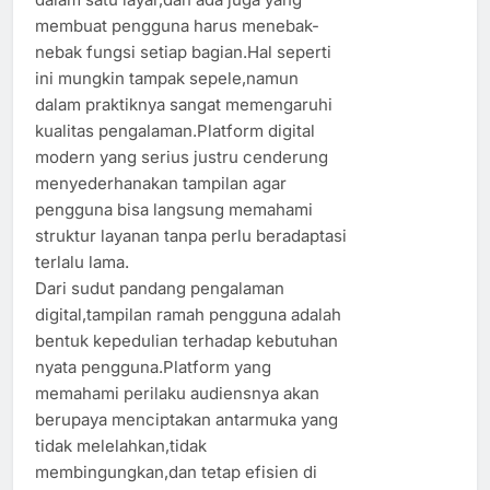
membuat pengguna harus menebak-
nebak fungsi setiap bagian.Hal seperti
ini mungkin tampak sepele,namun
dalam praktiknya sangat memengaruhi
kualitas pengalaman.Platform digital
modern yang serius justru cenderung
menyederhanakan tampilan agar
pengguna bisa langsung memahami
struktur layanan tanpa perlu beradaptasi
terlalu lama.
Dari sudut pandang pengalaman
digital,tampilan ramah pengguna adalah
bentuk kepedulian terhadap kebutuhan
nyata pengguna.Platform yang
memahami perilaku audiensnya akan
berupaya menciptakan antarmuka yang
tidak melelahkan,tidak
membingungkan,dan tetap efisien di