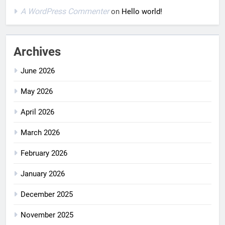
A WordPress Commenter
on
Hello world!
Archives
June 2026
May 2026
April 2026
March 2026
February 2026
January 2026
December 2025
November 2025