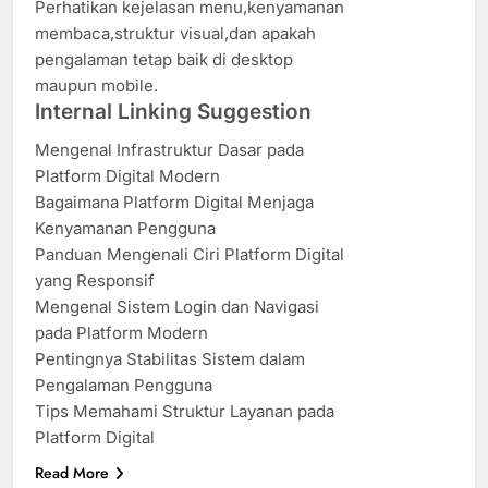
Perhatikan kejelasan menu,kenyamanan
membaca,struktur visual,dan apakah
pengalaman tetap baik di desktop
maupun mobile.
Internal Linking Suggestion
Mengenal Infrastruktur Dasar pada
Platform Digital Modern
Bagaimana Platform Digital Menjaga
Kenyamanan Pengguna
Panduan Mengenali Ciri Platform Digital
yang Responsif
Mengenal Sistem Login dan Navigasi
pada Platform Modern
Pentingnya Stabilitas Sistem dalam
Pengalaman Pengguna
Tips Memahami Struktur Layanan pada
Platform Digital
Read More