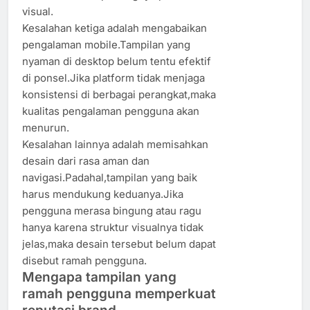
visual.
Kesalahan ketiga adalah mengabaikan
pengalaman mobile.Tampilan yang
nyaman di desktop belum tentu efektif
di ponsel.Jika platform tidak menjaga
konsistensi di berbagai perangkat,maka
kualitas pengalaman pengguna akan
menurun.
Kesalahan lainnya adalah memisahkan
desain dari rasa aman dan
navigasi.Padahal,tampilan yang baik
harus mendukung keduanya.Jika
pengguna merasa bingung atau ragu
hanya karena struktur visualnya tidak
jelas,maka desain tersebut belum dapat
disebut ramah pengguna.
Mengapa tampilan yang
ramah pengguna memperkuat