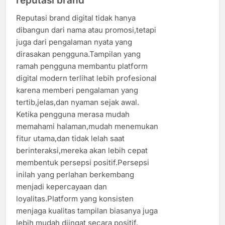
reputasi brand
Reputasi brand digital tidak hanya
dibangun dari nama atau promosi,tetapi
juga dari pengalaman nyata yang
dirasakan pengguna.Tampilan yang
ramah pengguna membantu platform
digital modern terlihat lebih profesional
karena memberi pengalaman yang
tertib,jelas,dan nyaman sejak awal.
Ketika pengguna merasa mudah
memahami halaman,mudah menemukan
fitur utama,dan tidak lelah saat
berinteraksi,mereka akan lebih cepat
membentuk persepsi positif.Persepsi
inilah yang perlahan berkembang
menjadi kepercayaan dan
loyalitas.Platform yang konsisten
menjaga kualitas tampilan biasanya juga
lebih mudah diingat secara positif.