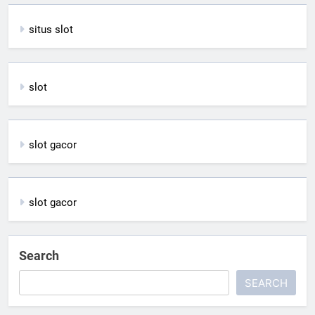
situs slot
slot
slot gacor
slot gacor
Search
SEARCH