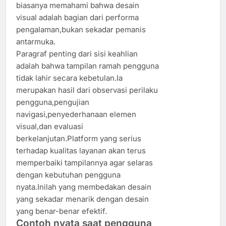
biasanya memahami bahwa desain
visual adalah bagian dari performa
pengalaman,bukan sekadar pemanis
antarmuka.
Paragraf penting dari sisi keahlian
adalah bahwa tampilan ramah pengguna
tidak lahir secara kebetulan.Ia
merupakan hasil dari observasi perilaku
pengguna,pengujian
navigasi,penyederhanaan elemen
visual,dan evaluasi
berkelanjutan.Platform yang serius
terhadap kualitas layanan akan terus
memperbaiki tampilannya agar selaras
dengan kebutuhan pengguna
nyata.Inilah yang membedakan desain
yang sekadar menarik dengan desain
yang benar-benar efektif.
Contoh nyata saat pengguna