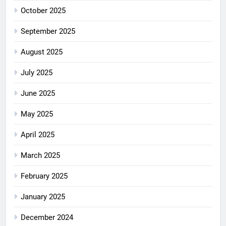
October 2025
September 2025
August 2025
July 2025
June 2025
May 2025
April 2025
March 2025
February 2025
January 2025
December 2024