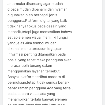
antarmuka dirancang agar mudah
dibaca,mudah dipahami,dan nyaman
digunakan oleh berbagai jenis
pengguna.Platform digital yang baik
tidak hanya fokus pada desain yang
menarik,tetapi juga memastikan bahwa
setiap elemen visual memiliki fungsi
yang jelas.Jika tombol mudah
dikenali,menu tersusun logis,dan
informasi penting ditampilkan pada
posisi yang tepat,maka pengguna akan
merasa lebih tenang dalam
menggunakan layanan tersebut.
Banyak platform terlihat modern di
permukaan,tetapi tidak semua benar-
benar ramah pengguna.Ada yang terlalu
padat secara visual,ada yang
menampilkan terlalu banyak elemen
dalam satu layar,dan ada juga yang