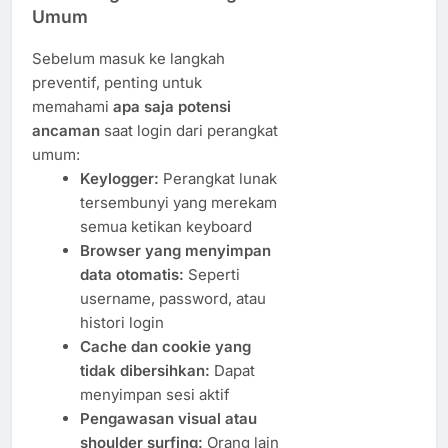
Umum
Sebelum masuk ke langkah
preventif, penting untuk
memahami
apa saja potensi
ancaman
saat login dari perangkat
umum:
Keylogger:
Perangkat lunak
tersembunyi yang merekam
semua ketikan keyboard
Browser yang menyimpan
data otomatis:
Seperti
username, password, atau
histori login
Cache dan cookie yang
tidak dibersihkan:
Dapat
menyimpan sesi aktif
Pengawasan visual atau
shoulder surfing:
Orang lain