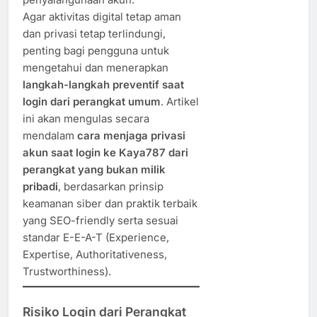
Agar aktivitas digital tetap aman
dan privasi tetap terlindungi,
penting bagi pengguna untuk
mengetahui dan menerapkan
langkah-langkah preventif saat
login dari perangkat umum
. Artikel
ini akan mengulas secara
mendalam
cara menjaga privasi
akun saat login ke Kaya787 dari
perangkat yang bukan milik
pribadi
, berdasarkan prinsip
keamanan siber dan praktik terbaik
yang SEO-friendly serta sesuai
standar E-E-A-T (Experience,
Expertise, Authoritativeness,
Trustworthiness).
Risiko Login dari Perangkat