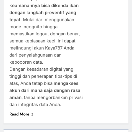
keamanannya bisa dikendalikan
dengan langkah preventif yang
tepat.
Mulai dari menggunakan
mode incognito hingga
memastikan logout dengan benar,
semua kebiasaan kecil ini dapat
melindungi akun Kaya787 Anda
dari penyalahgunaan dan
kebocoran data.
Dengan kesadaran digital yang
tinggi dan penerapan tips-tips di
atas, Anda tetap bisa
mengakses
akun dari mana saja dengan rasa
aman
, tanpa mengorbankan privasi
dan integritas data Anda.
Read More