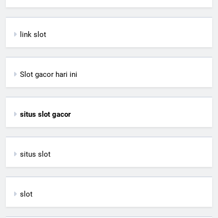
link slot
Slot gacor hari ini
situs slot gacor
situs slot
slot