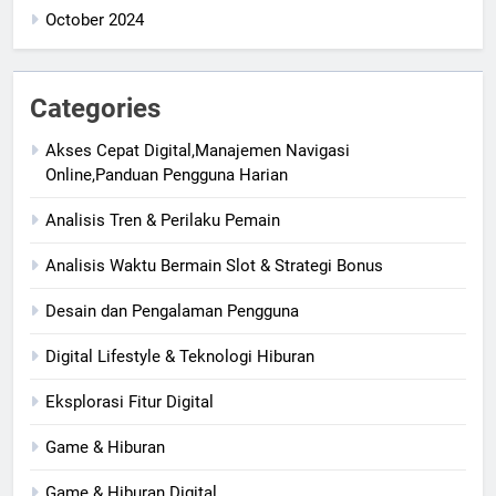
October 2024
Categories
Akses Cepat Digital,Manajemen Navigasi
Online,Panduan Pengguna Harian
Analisis Tren & Perilaku Pemain
Analisis Waktu Bermain Slot & Strategi Bonus
Desain dan Pengalaman Pengguna
Digital Lifestyle & Teknologi Hiburan
Eksplorasi Fitur Digital
Game & Hiburan
Game & Hiburan Digital