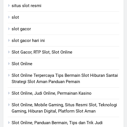
situs slot resmi
slot
slot gacor
slot gacor hari ini
Slot Gacor, RTP Slot, Slot Online
Slot Online
Slot Online Terpercaya Tips Bermain Slot Hiburan Santai
Strategi Slot Aman Panduan Pemain
Slot Online, Judi Online, Permainan Kasino
Slot Online, Mobile Gaming, Situs Resmi Slot, Teknologi
Gaming, Hiburan Digital, Platform Slot Aman
Slot Online, Panduan Bermain, Tips dan Trik Judi