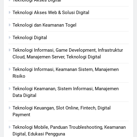
Teknologi Akses Digital
Teknologi Akses Web & Solusi Digital
Teknologi dan Keamanan Togel
Teknologi Digital
Teknologi Informasi, Game Development, Infrastruktur
Cloud, Manajemen Server, Teknologi Digital
Teknologi Informasi, Keamanan Sistem, Manajemen
Risiko
Teknologi Keamanan, Sistem Informasi, Manajemen
Data Digital
Teknologi Keuangan, Slot Online, Fintech, Digital
Payment
Teknologi Mobile, Panduan Troubleshooting, Keamanan
Digital, Edukasi Pengguna