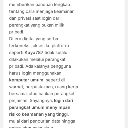
memberikan panduan lengkap
tentang cara menjaga keamanan
dan privasi saat login dari
perangkat yang bukan milik
pribadi.
Di era digital yang serba
terkoneksi, akses ke platform
seperti
Kaya787
tidak selalu
dilakukan melalui perangkat
pribadi. Ada kalanya pengguna
harus login menggunakan
komputer umum
, seperti di
warnet, perpustakaan, ruang kerja
bersama, atau bahkan perangkat
pinjaman. Sayangnya,
login dari
perangkat umum menyimpan
risiko keamanan yang tinggi
,
mulai dari pencurian data hingga
penyalahgunaan akun.