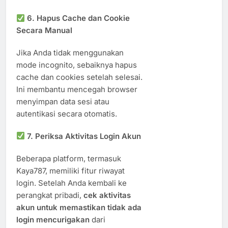
6.
Hapus Cache dan Cookie
Secara Manual
Jika Anda tidak menggunakan
mode incognito, sebaiknya hapus
cache dan cookies setelah selesai.
Ini membantu mencegah browser
menyimpan data sesi atau
autentikasi secara otomatis.
7.
Periksa Aktivitas Login Akun
Beberapa platform, termasuk
Kaya787, memiliki fitur riwayat
login. Setelah Anda kembali ke
perangkat pribadi,
cek aktivitas
akun untuk memastikan tidak ada
login mencurigakan
dari