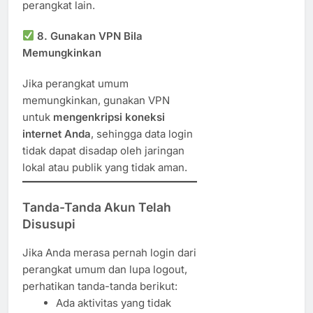
perangkat lain.
8.
Gunakan VPN Bila
Memungkinkan
Jika perangkat umum
memungkinkan, gunakan VPN
untuk
mengenkripsi koneksi
internet Anda
, sehingga data login
tidak dapat disadap oleh jaringan
lokal atau publik yang tidak aman.
Tanda-Tanda Akun Telah
Disusupi
Jika Anda merasa pernah login dari
perangkat umum dan lupa logout,
perhatikan tanda-tanda berikut:
Ada aktivitas yang tidak