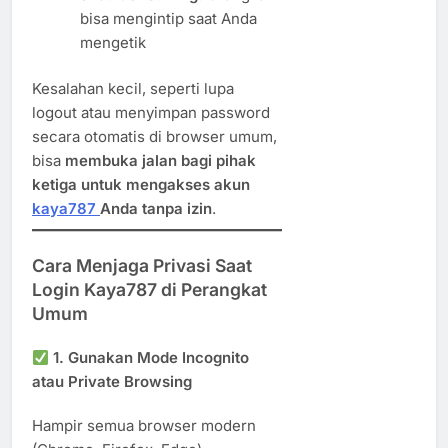
bisa mengintip saat Anda
mengetik
Kesalahan kecil, seperti lupa
logout atau menyimpan password
secara otomatis di browser umum,
bisa
membuka jalan bagi pihak
ketiga untuk mengakses akun
kaya787
Anda tanpa izin
.
Cara Menjaga Privasi Saat
Login Kaya787 di Perangkat
Umum
1.
Gunakan Mode Incognito
atau Private Browsing
Hampir semua browser modern