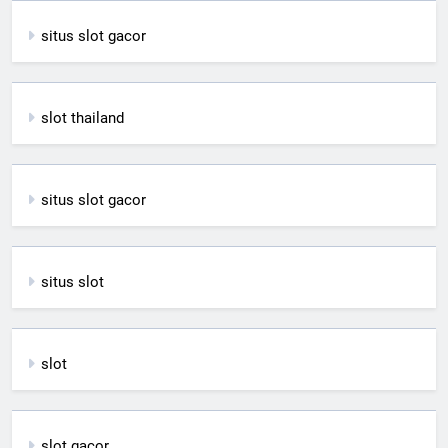
situs slot gacor
slot thailand
situs slot gacor
situs slot
slot
slot gacor