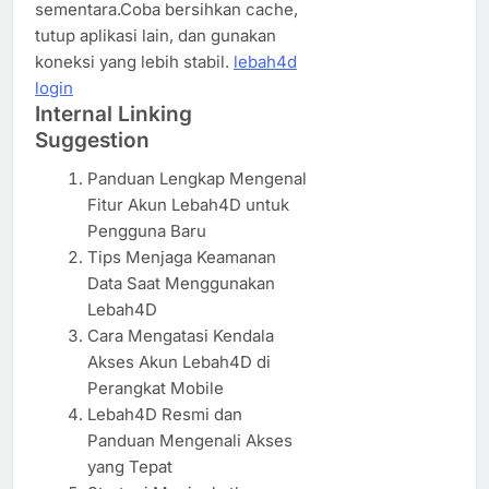
sementara.Coba bersihkan cache,
tutup aplikasi lain, dan gunakan
koneksi yang lebih stabil.
lebah4d
login
Internal Linking
Suggestion
Panduan Lengkap Mengenal
Fitur Akun Lebah4D untuk
Pengguna Baru
Tips Menjaga Keamanan
Data Saat Menggunakan
Lebah4D
Cara Mengatasi Kendala
Akses Akun Lebah4D di
Perangkat Mobile
Lebah4D Resmi dan
Panduan Mengenali Akses
yang Tepat