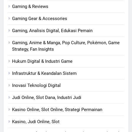
Gaming & Reviews
Gaming Gear & Accessories
Gaming, Analisis Digital, Edukasi Pemain
Gaming, Anime & Manga, Pop Culture, Pokémon, Game
Strategy, Fan Insights
Hukum Digital & Industri Game
Infrastruktur & Keandalan Sistem
Inovasi Teknologi Digital
Judi Online, Slot Dana, Industri Judi
Kasino Online, Slot Online, Strategi Permainan
Kasino, Judi Online, Slot