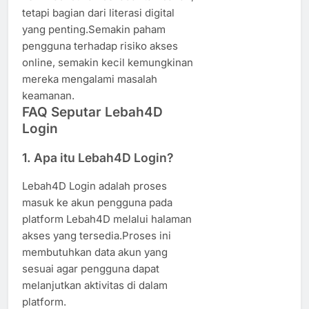
tetapi bagian dari literasi digital
yang penting.Semakin paham
pengguna terhadap risiko akses
online, semakin kecil kemungkinan
mereka mengalami masalah
keamanan.
FAQ Seputar Lebah4D
Login
1. Apa itu Lebah4D Login?
Lebah4D Login adalah proses
masuk ke akun pengguna pada
platform Lebah4D melalui halaman
akses yang tersedia.Proses ini
membutuhkan data akun yang
sesuai agar pengguna dapat
melanjutkan aktivitas di dalam
platform.