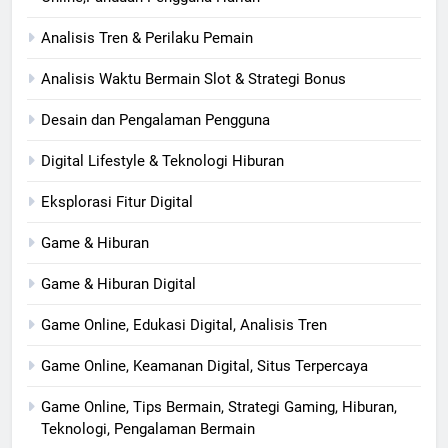
Analisis Tren & Perilaku Pemain
Analisis Waktu Bermain Slot & Strategi Bonus
Desain dan Pengalaman Pengguna
Digital Lifestyle & Teknologi Hiburan
Eksplorasi Fitur Digital
Game & Hiburan
Game & Hiburan Digital
Game Online, Edukasi Digital, Analisis Tren
Game Online, Keamanan Digital, Situs Terpercaya
Game Online, Tips Bermain, Strategi Gaming, Hiburan,
Teknologi, Pengalaman Bermain