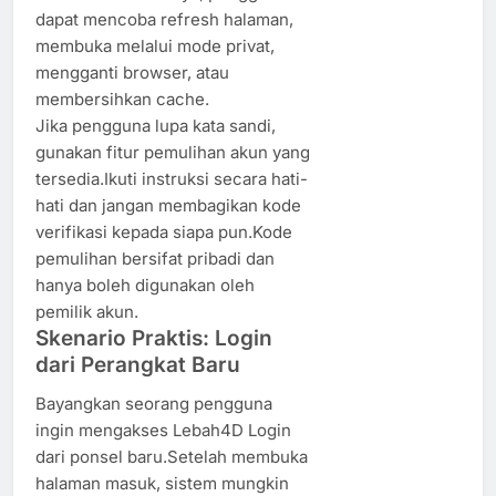
dapat mencoba refresh halaman,
membuka melalui mode privat,
mengganti browser, atau
membersihkan cache.
Jika pengguna lupa kata sandi,
gunakan fitur pemulihan akun yang
tersedia.Ikuti instruksi secara hati-
hati dan jangan membagikan kode
verifikasi kepada siapa pun.Kode
pemulihan bersifat pribadi dan
hanya boleh digunakan oleh
pemilik akun.
Skenario Praktis: Login
dari Perangkat Baru
Bayangkan seorang pengguna
ingin mengakses Lebah4D Login
dari ponsel baru.Setelah membuka
halaman masuk, sistem mungkin