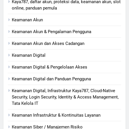
Kaya787, daftar akun, proteksi data, keamanan akun, slot
online, panduan pemula
Keamanan Akun
Keamanan Akun & Pengalaman Pengguna
Keamanan Akun dan Akses Cadangan
Keamanan Digital
Keamanan Digital & Pengelolaan Akses
Keamanan Digital dan Panduan Pengguna
Keamanan Digital, Infrastruktur Kaya787, Cloud-Native
Security, Login Security, Identity & Access Management,
Tata Kelola IT
Keamanan Infrastruktur & Kontinuitas Layanan
Keamanan Siber / Manajemen Risiko