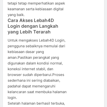
tetapi tetap memperhatikan aspek
keamanan serta kebiasaan digital
yang baik.
Cara Akses Lebah4D
Login dengan Langkah
yang Lebih Terarah
Untuk mengakses Lebah4D Login,
pengguna sebaiknya memulai dari
kebiasaan dasar yang
aman.Pastikan perangkat yang
digunakan dalam kondisi normal,
koneksi internet stabil, dan
browser sudah diperbarui.Proses
sederhana ini sering diabaikan,
padahal dapat memengaruhi
kelancaran saat membuka halaman
login.
Setelah halaman berhasil terbuka,