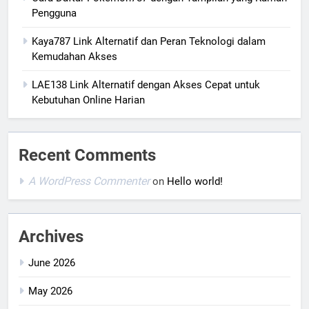
Pengguna
Kaya787 Link Alternatif dan Peran Teknologi dalam
Kemudahan Akses
LAE138 Link Alternatif dengan Akses Cepat untuk
Kebutuhan Online Harian
Recent Comments
A WordPress Commenter
on
Hello world!
Archives
June 2026
May 2026