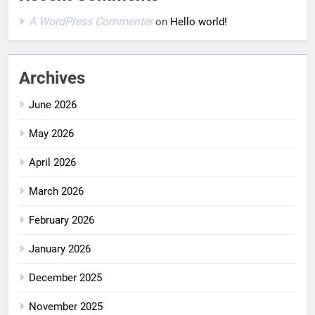
A WordPress Commenter
on
Hello world!
Archives
June 2026
May 2026
April 2026
March 2026
February 2026
January 2026
December 2025
November 2025