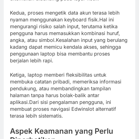
Kedua, proses mengetik data akun terasa lebih
nyaman menggunakan keyboard fisik.Hal ini
mengurangi risiko salah input, terutama ketika
pengguna harus memasukkan kombinasi huruf,
angka, atau simbol.Kesalahan input yang berulang
kadang dapat memicu kendala akses, sehingga
penggunaan laptop bisa membantu proses
berjalan lebih rapi.
Ketiga, laptop memberi fleksibilitas untuk
membuka catatan pribadi, memeriksa informasi
pendukung, atau membandingkan tampilan
halaman tanpa harus bolak-balik antar
aplikasi.Dari sisi pengalaman pengguna, ini
membuat proses navigasi Edwinslot alternatif
terasa lebih sistematis.
Aspek Keamanan yang Perlu