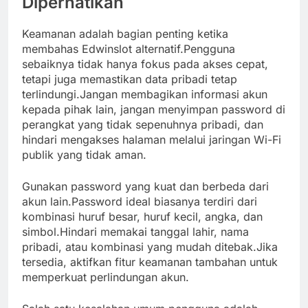
Diperhatikan
Keamanan adalah bagian penting ketika
membahas Edwinslot alternatif.Pengguna
sebaiknya tidak hanya fokus pada akses cepat,
tetapi juga memastikan data pribadi tetap
terlindungi.Jangan membagikan informasi akun
kepada pihak lain, jangan menyimpan password di
perangkat yang tidak sepenuhnya pribadi, dan
hindari mengakses halaman melalui jaringan Wi-Fi
publik yang tidak aman.
Gunakan password yang kuat dan berbeda dari
akun lain.Password ideal biasanya terdiri dari
kombinasi huruf besar, huruf kecil, angka, dan
simbol.Hindari memakai tanggal lahir, nama
pribadi, atau kombinasi yang mudah ditebak.Jika
tersedia, aktifkan fitur keamanan tambahan untuk
memperkuat perlindungan akun.