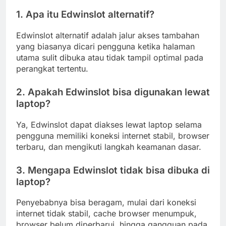
1. Apa itu Edwinslot alternatif?
Edwinslot alternatif adalah jalur akses tambahan
yang biasanya dicari pengguna ketika halaman
utama sulit dibuka atau tidak tampil optimal pada
perangkat tertentu.
2. Apakah Edwinslot bisa digunakan lewat
laptop?
Ya, Edwinslot dapat diakses lewat laptop selama
pengguna memiliki koneksi internet stabil, browser
terbaru, dan mengikuti langkah keamanan dasar.
3. Mengapa Edwinslot tidak bisa dibuka di
laptop?
Penyebabnya bisa beragam, mulai dari koneksi
internet tidak stabil, cache browser menumpuk,
browser belum diperbarui, hingga gangguan pada