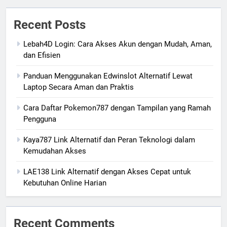
Recent Posts
Lebah4D Login: Cara Akses Akun dengan Mudah, Aman,
dan Efisien
Panduan Menggunakan Edwinslot Alternatif Lewat
Laptop Secara Aman dan Praktis
Cara Daftar Pokemon787 dengan Tampilan yang Ramah
Pengguna
Kaya787 Link Alternatif dan Peran Teknologi dalam
Kemudahan Akses
LAE138 Link Alternatif dengan Akses Cepat untuk
Kebutuhan Online Harian
Recent Comments