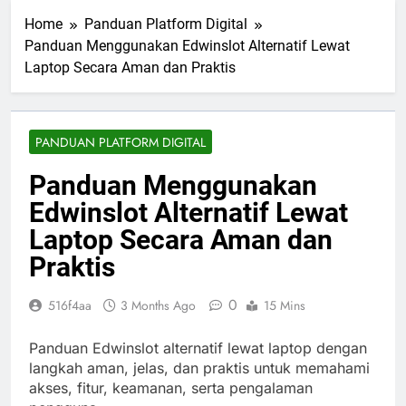
Home
Panduan Platform Digital
Panduan Menggunakan Edwinslot Alternatif Lewat
Laptop Secara Aman dan Praktis
PANDUAN PLATFORM DIGITAL
Panduan Menggunakan
Edwinslot Alternatif Lewat
Laptop Secara Aman dan
Praktis
0
516f4aa
3 Months Ago
15 Mins
Panduan Edwinslot alternatif lewat laptop dengan
langkah aman, jelas, dan praktis untuk memahami
akses, fitur, keamanan, serta pengalaman