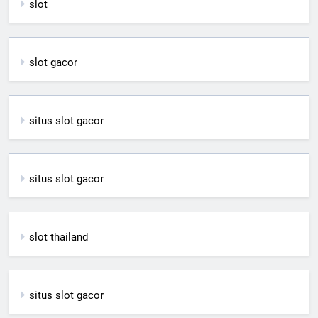
slot
slot gacor
situs slot gacor
situs slot gacor
slot thailand
situs slot gacor