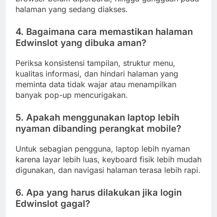
halaman yang sedang diakses.
4. Bagaimana cara memastikan halaman
Edwinslot yang dibuka aman?
Periksa konsistensi tampilan, struktur menu,
kualitas informasi, dan hindari halaman yang
meminta data tidak wajar atau menampilkan
banyak pop-up mencurigakan.
5. Apakah menggunakan laptop lebih
nyaman dibanding perangkat mobile?
Untuk sebagian pengguna, laptop lebih nyaman
karena layar lebih luas, keyboard fisik lebih mudah
digunakan, dan navigasi halaman terasa lebih rapi.
6. Apa yang harus dilakukan jika login
Edwinslot gagal?