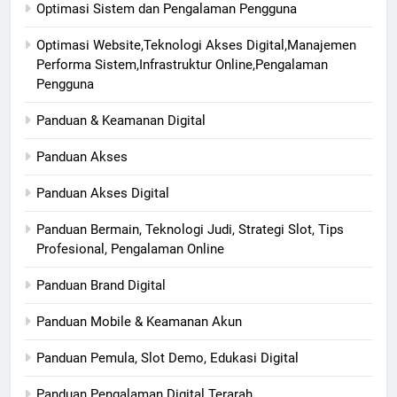
Optimasi Sistem dan Pengalaman Pengguna
Optimasi Website,Teknologi Akses Digital,Manajemen
Performa Sistem,Infrastruktur Online,Pengalaman
Pengguna
Panduan & Keamanan Digital
Panduan Akses
Panduan Akses Digital
Panduan Bermain, Teknologi Judi, Strategi Slot, Tips
Profesional, Pengalaman Online
Panduan Brand Digital
Panduan Mobile & Keamanan Akun
Panduan Pemula, Slot Demo, Edukasi Digital
Panduan Pengalaman Digital Terarah