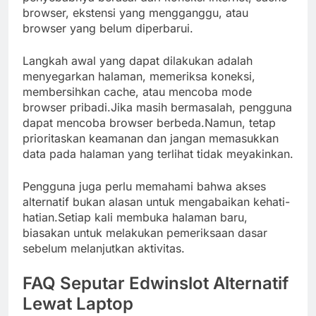
browser, ekstensi yang mengganggu, atau
browser yang belum diperbarui.
Langkah awal yang dapat dilakukan adalah
menyegarkan halaman, memeriksa koneksi,
membersihkan cache, atau mencoba mode
browser pribadi.Jika masih bermasalah, pengguna
dapat mencoba browser berbeda.Namun, tetap
prioritaskan keamanan dan jangan memasukkan
data pada halaman yang terlihat tidak meyakinkan.
Pengguna juga perlu memahami bahwa akses
alternatif bukan alasan untuk mengabaikan kehati-
hatian.Setiap kali membuka halaman baru,
biasakan untuk melakukan pemeriksaan dasar
sebelum melanjutkan aktivitas.
FAQ Seputar Edwinslot Alternatif
Lewat Laptop