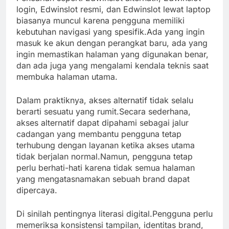
login, Edwinslot resmi, dan Edwinslot lewat laptop
biasanya muncul karena pengguna memiliki
kebutuhan navigasi yang spesifik.Ada yang ingin
masuk ke akun dengan perangkat baru, ada yang
ingin memastikan halaman yang digunakan benar,
dan ada juga yang mengalami kendala teknis saat
membuka halaman utama.
Dalam praktiknya, akses alternatif tidak selalu
berarti sesuatu yang rumit.Secara sederhana,
akses alternatif dapat dipahami sebagai jalur
cadangan yang membantu pengguna tetap
terhubung dengan layanan ketika akses utama
tidak berjalan normal.Namun, pengguna tetap
perlu berhati-hati karena tidak semua halaman
yang mengatasnamakan sebuah brand dapat
dipercaya.
Di sinilah pentingnya literasi digital.Pengguna perlu
memeriksa konsistensi tampilan, identitas brand,