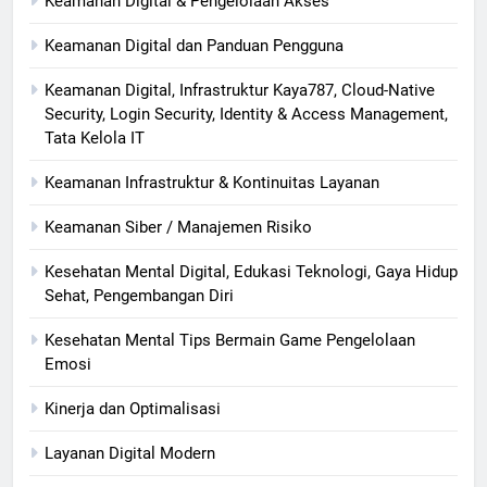
Keamanan Digital & Pengelolaan Akses
Keamanan Digital dan Panduan Pengguna
Keamanan Digital, Infrastruktur Kaya787, Cloud-Native
Security, Login Security, Identity & Access Management,
Tata Kelola IT
Keamanan Infrastruktur & Kontinuitas Layanan
Keamanan Siber / Manajemen Risiko
Kesehatan Mental Digital, Edukasi Teknologi, Gaya Hidup
Sehat, Pengembangan Diri
Kesehatan Mental Tips Bermain Game Pengelolaan
Emosi
Kinerja dan Optimalisasi
Layanan Digital Modern