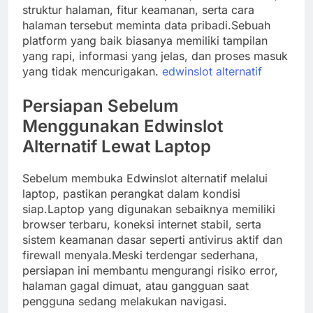
struktur halaman, fitur keamanan, serta cara
halaman tersebut meminta data pribadi.Sebuah
platform yang baik biasanya memiliki tampilan
yang rapi, informasi yang jelas, dan proses masuk
yang tidak mencurigakan.
edwinslot alternatif
Persiapan Sebelum
Menggunakan Edwinslot
Alternatif Lewat Laptop
Sebelum membuka Edwinslot alternatif melalui
laptop, pastikan perangkat dalam kondisi
siap.Laptop yang digunakan sebaiknya memiliki
browser terbaru, koneksi internet stabil, serta
sistem keamanan dasar seperti antivirus aktif dan
firewall menyala.Meski terdengar sederhana,
persiapan ini membantu mengurangi risiko error,
halaman gagal dimuat, atau gangguan saat
pengguna sedang melakukan navigasi.