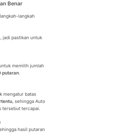
gan Benar
 langkah-langkah
, jadi pastikan untuk
ntuk memilih jumlah
0 putaran
.
 mengatur batas
tentu
, sehingga Auto
 tersebut tercapai.
)
hingga hasil putaran