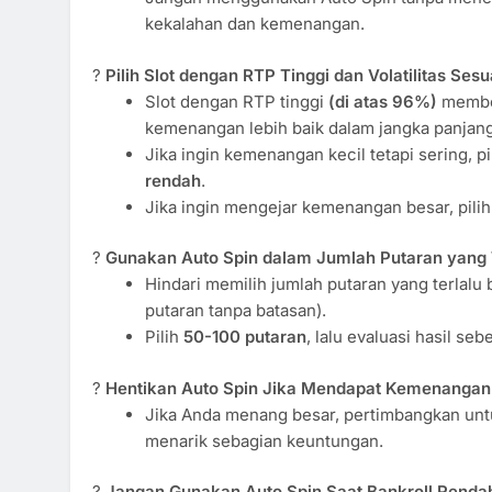
kekalahan dan kemenangan.
?
Pilih Slot dengan RTP Tinggi dan Volatilitas Sesu
Slot dengan RTP tinggi
(di atas 96%)
membe
kemenangan lebih baik dalam jangka panjang
Jika ingin kemenangan kecil tetapi sering, pi
rendah
.
Jika ingin mengejar kemenangan besar, pili
?
Gunakan Auto Spin dalam Jumlah Putaran yang
Hindari memilih jumlah putaran yang terlalu
putaran tanpa batasan).
Pilih
50-100 putaran
, lalu evaluasi hasil se
?
Hentikan Auto Spin Jika Mendapat Kemenangan
Jika Anda menang besar, pertimbangkan unt
menarik sebagian keuntungan.
?
Jangan Gunakan Auto Spin Saat Bankroll Renda