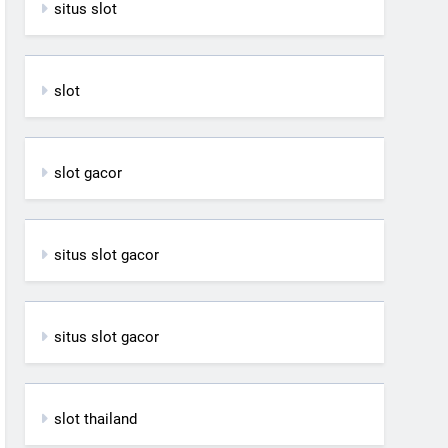
situs slot
slot
slot gacor
situs slot gacor
situs slot gacor
slot thailand