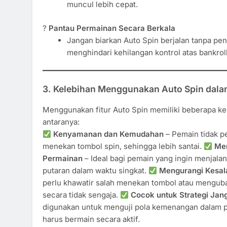
muncul lebih cepat.
?
Pantau Permainan Secara Berkala
Jangan biarkan Auto Spin berjalan tanpa pe
menghindari kehilangan kontrol atas bankrol
3. Kelebihan Menggunakan Auto Spin dalam
Menggunakan fitur Auto Spin memiliki beberapa ke
antaranya:
Kenyamanan dan Kemudahan
– Pemain tidak p
menekan tombol spin, sehingga lebih santai.
Me
Permainan
– Ideal bagi pemain yang ingin menjala
putaran dalam waktu singkat.
Mengurangi Kesal
perlu khawatir salah menekan tombol atau mengub
secara tidak sengaja.
Cocok untuk Strategi Jan
digunakan untuk menguji pola kemenangan dalam p
harus bermain secara aktif.