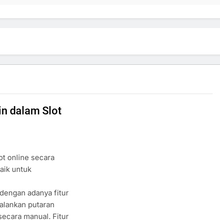
n dalam Slot
ot online secara
baik untuk
dengan adanya fitur
alankan putaran
ecara manual. Fitur