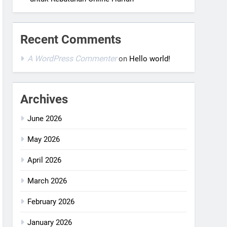
Recent Comments
A WordPress Commenter
on
Hello world!
Archives
June 2026
May 2026
April 2026
March 2026
February 2026
January 2026