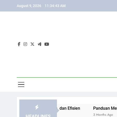
Skip
August 9, 2026
11:34:44 AM
to
content
Isl
Temukan Ar
gan Mudah, Aman, dan Efisien
Panduan Menggunakan Ed
3 Months Ago
HEADLINES