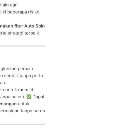
main dan
iki beberapa risiko
akan fitur Auto Spin
ta strategi terbaik
ngkinkan pemain
n sendiri tanpa perlu
an.
n untuk memilih
tanpa batas).
Dapat
enangan
untuk
ermainan tanpa harus