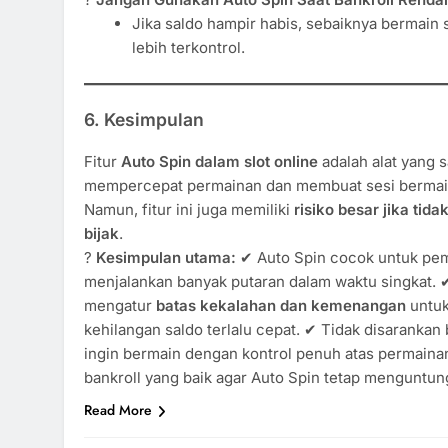
Jika saldo hampir habis, sebaiknya bermain
lebih terkontrol.
6. Kesimpulan
Fitur
Auto Spin dalam slot online
adalah alat yang 
mempercepat permainan dan membuat sesi bermai
Namun, fitur ini juga memiliki
risiko besar jika tid
bijak
.
?
Kesimpulan utama:
✔ Auto Spin cocok untuk pem
menjalankan banyak putaran dalam waktu singkat. 
mengatur
batas kekalahan dan kemenangan
untuk
kehilangan saldo terlalu cepat. ✔ Tidak disarankan
ingin bermain dengan kontrol penuh atas permaina
bankroll yang baik agar Auto Spin tetap menguntun
Read More