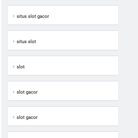
situs slot gacor
situs slot
slot
slot gacor
slot gacor