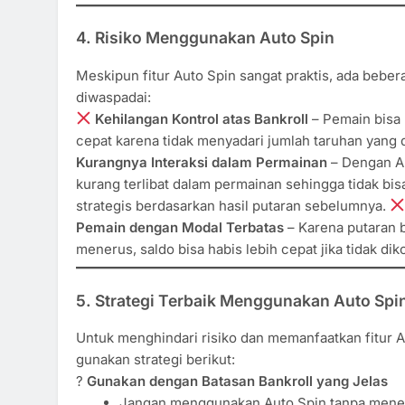
4. Risiko Menggunakan Auto Spin
Meskipun fitur Auto Spin sangat praktis, ada bebera
diwaspadai:
Kehilangan Kontrol atas Bankroll
– Pemain bisa 
cepat karena tidak menyadari jumlah taruhan yang
Kurangnya Interaksi dalam Permainan
– Dengan A
kurang terlibat dalam permainan sehingga tidak b
strategis berdasarkan hasil putaran sebelumnya.
Pemain dengan Modal Terbatas
– Karena putaran b
menerus, saldo bisa habis lebih cepat jika tidak dik
5. Strategi Terbaik Menggunakan Auto Spi
Untuk menghindari risiko dan memanfaatkan fitur A
gunakan strategi berikut:
?
Gunakan dengan Batasan Bankroll yang Jelas
Jangan menggunakan Auto Spin tanpa mene