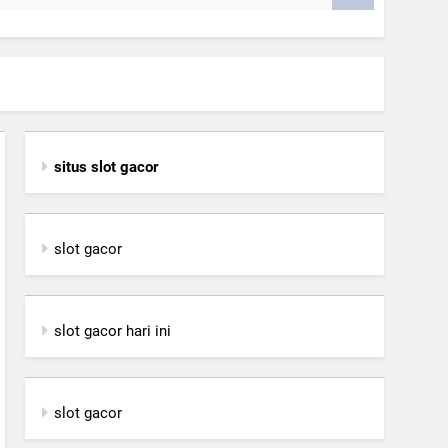
situs slot gacor
slot gacor
slot gacor hari ini
slot gacor