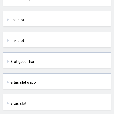
link slot
link slot
Slot gacor hari ini
situs slot gacor
situs slot