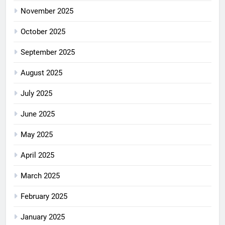
November 2025
October 2025
September 2025
August 2025
July 2025
June 2025
May 2025
April 2025
March 2025
February 2025
January 2025