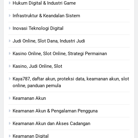
Hukum Digital & Industri Game
Infrastruktur & Keandalan Sistem
Inovasi Teknologi Digital
Judi Online, Slot Dana, Industri Judi
Kasino Online, Slot Online, Strategi Permainan
Kasino, Judi Online, Slot
Kaya787, daftar akun, proteksi data, keamanan akun, slot
online, panduan pemula
Keamanan Akun
Keamanan Akun & Pengalaman Pengguna
Keamanan Akun dan Akses Cadangan
Keamanan Digital