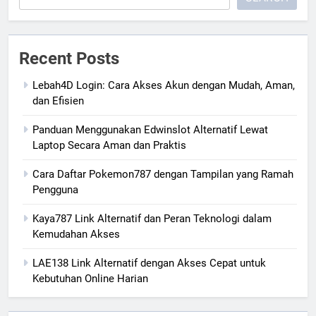
Recent Posts
Lebah4D Login: Cara Akses Akun dengan Mudah, Aman,
dan Efisien
Panduan Menggunakan Edwinslot Alternatif Lewat
Laptop Secara Aman dan Praktis
Cara Daftar Pokemon787 dengan Tampilan yang Ramah
Pengguna
Kaya787 Link Alternatif dan Peran Teknologi dalam
Kemudahan Akses
LAE138 Link Alternatif dengan Akses Cepat untuk
Kebutuhan Online Harian