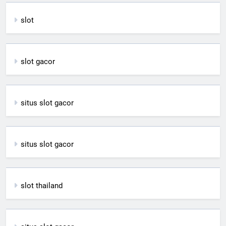
slot
slot gacor
situs slot gacor
situs slot gacor
slot thailand