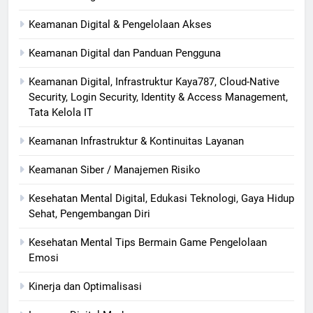
Keamanan Digital & Pengelolaan Akses
Keamanan Digital dan Panduan Pengguna
Keamanan Digital, Infrastruktur Kaya787, Cloud-Native
Security, Login Security, Identity & Access Management,
Tata Kelola IT
Keamanan Infrastruktur & Kontinuitas Layanan
Keamanan Siber / Manajemen Risiko
Kesehatan Mental Digital, Edukasi Teknologi, Gaya Hidup
Sehat, Pengembangan Diri
Kesehatan Mental Tips Bermain Game Pengelolaan
Emosi
Kinerja dan Optimalisasi