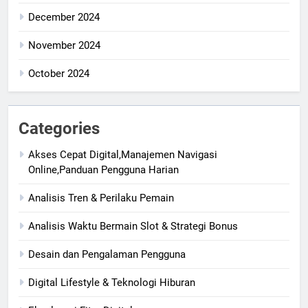
December 2024
November 2024
October 2024
Categories
Akses Cepat Digital,Manajemen Navigasi
Online,Panduan Pengguna Harian
Analisis Tren & Perilaku Pemain
Analisis Waktu Bermain Slot & Strategi Bonus
Desain dan Pengalaman Pengguna
Digital Lifestyle & Teknologi Hiburan