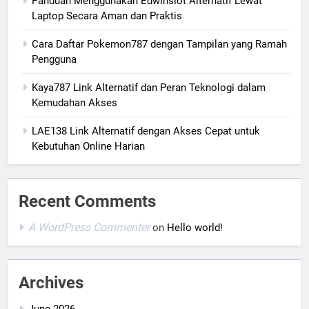
Panduan Menggunakan Edwinslot Alternatif Lewat
Laptop Secara Aman dan Praktis
Cara Daftar Pokemon787 dengan Tampilan yang Ramah
Pengguna
Kaya787 Link Alternatif dan Peran Teknologi dalam
Kemudahan Akses
LAE138 Link Alternatif dengan Akses Cepat untuk
Kebutuhan Online Harian
Recent Comments
A WordPress Commenter
on
Hello world!
Archives