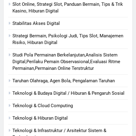
Slot Online, Strategi Slot, Panduan Bermain, Tips & Trik
Kasino, Hiburan Digital
Stabilitas Akses Digital
Strategi Bermain, Psikologi Judi, Tips Slot, Manajemen
Risiko, Hiburan Digital
Studi Pola Permainan Berkelanjutan,Analisis Sistem
Digital,Perilaku Pemain Observasional,Evaluasi Ritme
Permainan,Permainan Online Terstruktur
Taruhan Olahraga, Agen Bola, Pengalaman Taruhan
Teknologi & Budaya Digital / Hiburan & Pengaruh Sosial
Teknologi & Cloud Computing
Teknologi & Hiburan Digital
Teknologi & Infrastruktur / Arsitektur Sistem &