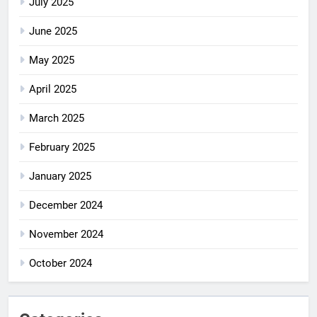
July 2025
June 2025
May 2025
April 2025
March 2025
February 2025
January 2025
December 2024
November 2024
October 2024