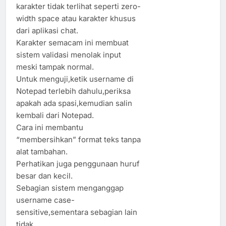
karakter tidak terlihat seperti zero-
width space atau karakter khusus
dari aplikasi chat.
Karakter semacam ini membuat
sistem validasi menolak input
meski tampak normal.
Untuk menguji,ketik username di
Notepad terlebih dahulu,periksa
apakah ada spasi,kemudian salin
kembali dari Notepad.
Cara ini membantu
“membersihkan” format teks tanpa
alat tambahan.
Perhatikan juga penggunaan huruf
besar dan kecil.
Sebagian sistem menganggap
username case-
sensitive,sementara sebagian lain
tidak.