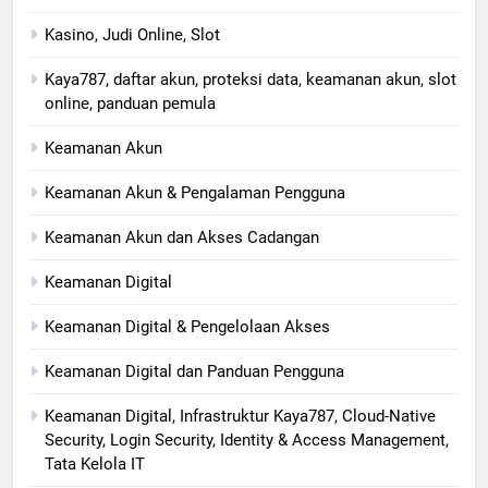
Kasino, Judi Online, Slot
Kaya787, daftar akun, proteksi data, keamanan akun, slot
online, panduan pemula
Keamanan Akun
Keamanan Akun & Pengalaman Pengguna
Keamanan Akun dan Akses Cadangan
Keamanan Digital
Keamanan Digital & Pengelolaan Akses
Keamanan Digital dan Panduan Pengguna
Keamanan Digital, Infrastruktur Kaya787, Cloud-Native
Security, Login Security, Identity & Access Management,
Tata Kelola IT