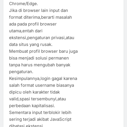
Chrome/Edge.
Jika di browser lain input dan
format diterima,berarti masalah
ada pada profil browser
utama,entah dari
ekstensi,pengaturan privasi,atau
data situs yang rusak.
Membuat profil browser baru juga
bisa menjadi solusi permanen
tanpa harus mengubah banyak
pengaturan.
Kesimpulannya,login gagal karena
salah format username biasanya
dipicu oleh karakter tidak
valid,spasi tersembunyi,atau
perbedaan kapitalisasi.
Sementara input terblokir lebih
sering terjadi akibat JavaScript
dibatasi,ekstensi