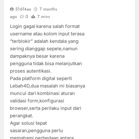
516f4aa
7 months
ago
0
7 mins
Login gagal karena salah format
username atau kolom input terasa
“terblokir” adalah kendala yang
sering dianggap sepele,namun
dampaknya besar karena
pengguna tidak bisa melanjutkan
proses autentikasi.
Pada platform digital seperti
Lebah4D,dua masalah ini biasanya
muncul dari kombinasi aturan
validasi form,konfigurasi
browser,serta perilaku input dari
perangkat.
Agar solusi tepat
sasaran,pengguna perlu
memahami perbedaan antara