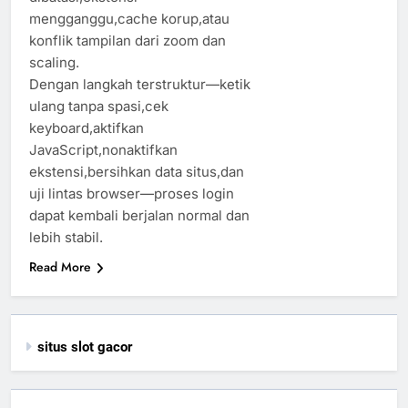
mengganggu,cache korup,atau
konflik tampilan dari zoom dan
scaling.
Dengan langkah terstruktur—ketik
ulang tanpa spasi,cek
keyboard,aktifkan
JavaScript,nonaktifkan
ekstensi,bersihkan data situs,dan
uji lintas browser—proses login
dapat kembali berjalan normal dan
lebih stabil.
Read More
situs slot gacor