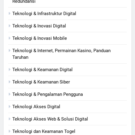
Redundansi
Teknologi & Infrastruktur Digital
Teknologi & Inovasi Digital
Teknologi & Inovasi Mobile
Teknologi & Internet, Permainan Kasino, Panduan
Taruhan
Teknologi & Keamanan Digital
Teknologi & Keamanan Siber
Teknologi & Pengalaman Pengguna
Teknologi Akses Digital
Teknologi Akses Web & Solusi Digital
Teknologi dan Keamanan Togel