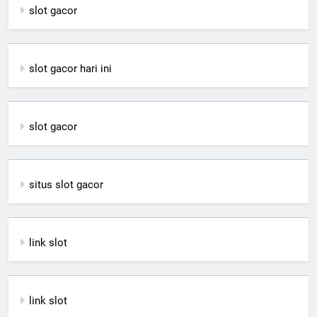
slot gacor
slot gacor hari ini
slot gacor
situs slot gacor
link slot
link slot