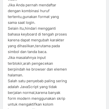
Jika Anda pernah mendaftar
dengan kombinasi huruf
tertentu,gunakan format yang
sama saat login.
Selain itu,hindari mengganti
bahasa keyboard di tengah proses
karena dapat mengubah karakter
yang dihasilkan,terutama pada
simbol dan tanda baca.
Jika masalahnya input
terblokir,arah pengecekan
berpindah ke browser dan elemen
halaman.
Salah satu penyebab paling sering
adalah JavaScript yang tidak
berjalan normal,karena banyak
form modern menggunakan skrip
untuk mengaktifkan kolom