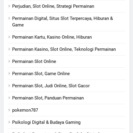
Perjudian, Slot Online, Strategi Permainan
Permainan Digital, Situs Slot Terpercaya, Hiburan &
Game
Permainan Kartu, Kasino Online, Hiburan
Permainan Kasino, Slot Online, Teknologi Permainan
Permainan Slot Online
Permainan Slot, Game Online
Permainan Slot, Judi Online, Slot Gacor
Permainan Slot, Panduan Permainan
pokemon787
Psikologi Digital & Budaya Gaming