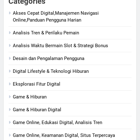
Categories
Akses Cepat Digital,Manajemen Navigasi
Online,Panduan Pengguna Harian
Analisis Tren & Perilaku Pemain
Analisis Waktu Bermain Slot & Strategi Bonus
Desain dan Pengalaman Pengguna
Digital Lifestyle & Teknologi Hiburan
Eksplorasi Fitur Digital
Game & Hiburan
Game & Hiburan Digital
Game Online, Edukasi Digital, Analisis Tren
Game Online, Keamanan Digital, Situs Terpercaya