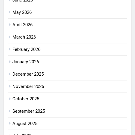
June 2026
May 2026
April 2026
March 2026
February 2026
January 2026
December 2025
November 2025
October 2025
September 2025
August 2025