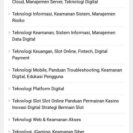
Cloud, Manajemen Server, Teknologi Digital
Teknologi Informasi, Keamanan Sistem, Manajemen
Risiko
Teknologi Keamanan, Sistem Informasi, Manajemen
Data Digital
Teknologi Keuangan, Slot Online, Fintech, Digital
Payment
Teknologi Mobile, Panduan Troubleshooting, Keamanan
Digital, Edukasi Pengguna
Teknologi Platform Digital
Teknologi Slot Slot Online Panduan Permainan Kasino
Inovasi Digital Strategi Bermain Slot
Teknologi Web & Keamanan Akses
Teknologi, iGaming, Keamanan Siber