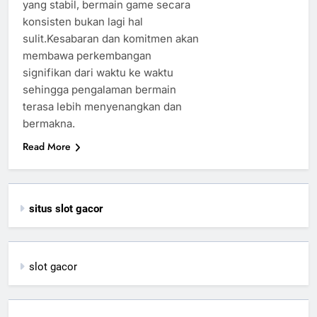
yang stabil, bermain game secara
konsisten bukan lagi hal
sulit.Kesabaran dan komitmen akan
membawa perkembangan
signifikan dari waktu ke waktu
sehingga pengalaman bermain
terasa lebih menyenangkan dan
bermakna.
Read More
situs slot gacor
slot gacor