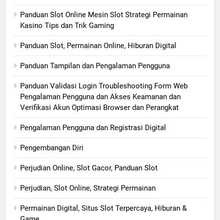
Panduan Slot Online Mesin Slot Strategi Permainan
Kasino Tips dan Trik Gaming
Panduan Slot, Permainan Online, Hiburan Digital
Panduan Tampilan dan Pengalaman Pengguna
Panduan Validasi Login Troubleshooting Form Web
Pengalaman Pengguna dan Akses Keamanan dan
Verifikasi Akun Optimasi Browser dan Perangkat
Pengalaman Pengguna dan Registrasi Digital
Pengembangan Diri
Perjudian Online, Slot Gacor, Panduan Slot
Perjudian, Slot Online, Strategi Permainan
Permainan Digital, Situs Slot Terpercaya, Hiburan &
Game