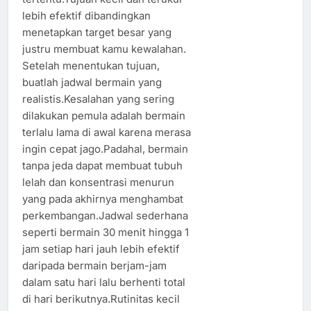
lebih efektif dibandingkan
menetapkan target besar yang
justru membuat kamu kewalahan.
Setelah menentukan tujuan,
buatlah jadwal bermain yang
realistis.Kesalahan yang sering
dilakukan pemula adalah bermain
terlalu lama di awal karena merasa
ingin cepat jago.Padahal, bermain
tanpa jeda dapat membuat tubuh
lelah dan konsentrasi menurun
yang pada akhirnya menghambat
perkembangan.Jadwal sederhana
seperti bermain 30 menit hingga 1
jam setiap hari jauh lebih efektif
daripada bermain berjam-jam
dalam satu hari lalu berhenti total
di hari berikutnya.Rutinitas kecil