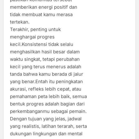
memberikan energi positif dan
tidak membuat kamu merasa
tertekan.
Terakhir, penting untuk
menghargai progres
kecil.Konsistensi tidak selalu
menghasilkan hasil besar dalam
waktu singkat, tetapi perubahan
kecil yang terus menerus adalah
tanda bahwa kamu berada di jalur
yang benar.Entah itu peningkatan
akurasi, refleks lebih cepat, atau
pemahaman peta lebih baik, semua
bentuk progres adalah bagian dari
perkembanganmu sebagai pemain.
Dengan tujuan yang jelas, jadwal
yang realistis, latihan terarah, serta
dukungan lingkungan dan mental