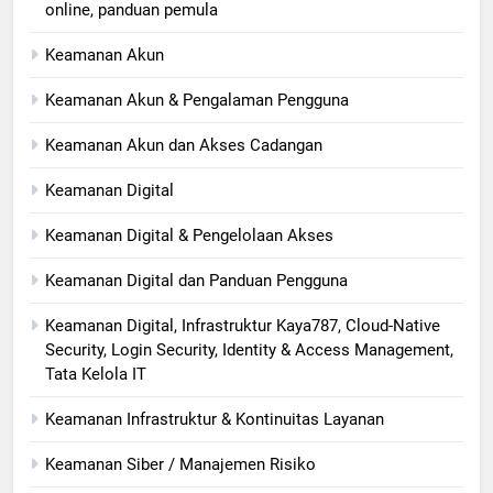
online, panduan pemula
Keamanan Akun
Keamanan Akun & Pengalaman Pengguna
Keamanan Akun dan Akses Cadangan
Keamanan Digital
Keamanan Digital & Pengelolaan Akses
Keamanan Digital dan Panduan Pengguna
Keamanan Digital, Infrastruktur Kaya787, Cloud-Native
Security, Login Security, Identity & Access Management,
Tata Kelola IT
Keamanan Infrastruktur & Kontinuitas Layanan
Keamanan Siber / Manajemen Risiko