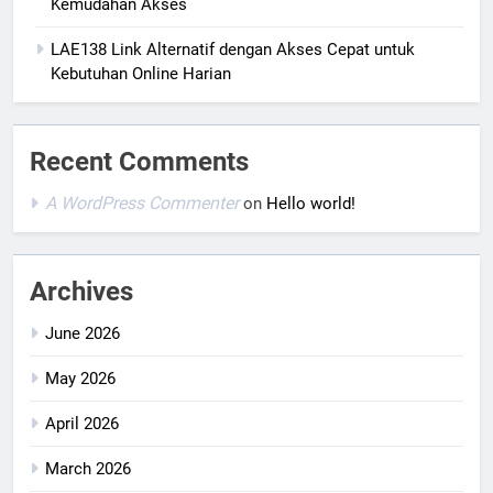
Kemudahan Akses
LAE138 Link Alternatif dengan Akses Cepat untuk
Kebutuhan Online Harian
Recent Comments
A WordPress Commenter
on
Hello world!
Archives
June 2026
May 2026
April 2026
March 2026