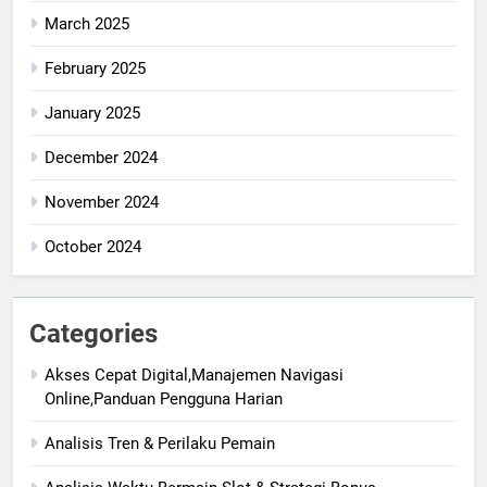
March 2025
February 2025
January 2025
December 2024
November 2024
October 2024
Categories
Akses Cepat Digital,Manajemen Navigasi
Online,Panduan Pengguna Harian
Analisis Tren & Perilaku Pemain