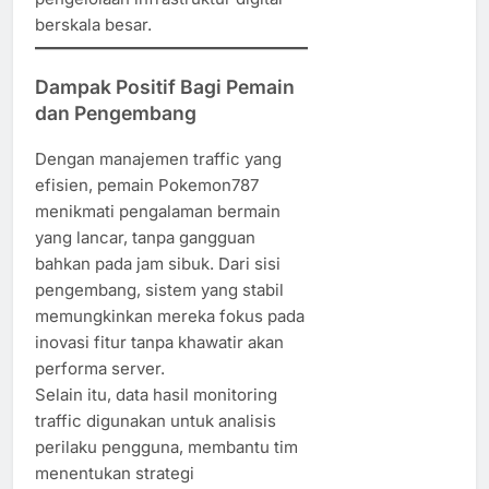
berskala besar.
Dampak Positif Bagi Pemain
dan Pengembang
Dengan manajemen traffic yang
efisien, pemain Pokemon787
menikmati pengalaman bermain
yang lancar, tanpa gangguan
bahkan pada jam sibuk. Dari sisi
pengembang, sistem yang stabil
memungkinkan mereka fokus pada
inovasi fitur tanpa khawatir akan
performa server.
Selain itu, data hasil monitoring
traffic digunakan untuk analisis
perilaku pengguna, membantu tim
menentukan strategi