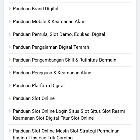
Panduan Brand Digital
Panduan Mobile & Keamanan Akun
Panduan Pemula, Slot Demo, Edukasi Digital
Panduan Pengalaman Digital Terarah
Panduan Pengembangan Skill & Rutinitas Bermain
Panduan Pengguna & Keamanan Akun
Panduan Platform Digital
Panduan Slot Online
Panduan Slot Online Login Situs Slot Situs Slot Resmi
Keamanan Slot Digital Fitur Slot Online
Panduan Slot Online Mesin Slot Strategi Permainan
Kasino Tips dan Trik Gaming