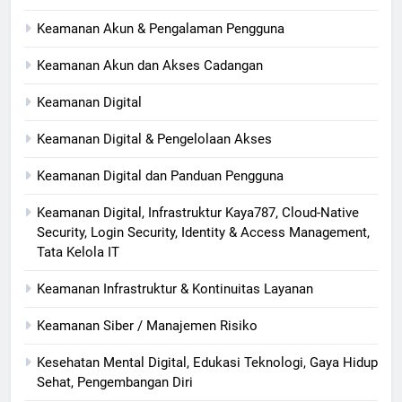
Keamanan Akun & Pengalaman Pengguna
Keamanan Akun dan Akses Cadangan
Keamanan Digital
Keamanan Digital & Pengelolaan Akses
Keamanan Digital dan Panduan Pengguna
Keamanan Digital, Infrastruktur Kaya787, Cloud-Native
Security, Login Security, Identity & Access Management,
Tata Kelola IT
Keamanan Infrastruktur & Kontinuitas Layanan
Keamanan Siber / Manajemen Risiko
Kesehatan Mental Digital, Edukasi Teknologi, Gaya Hidup
Sehat, Pengembangan Diri