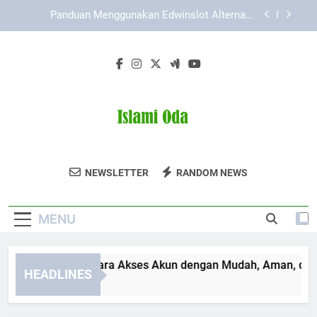
Skip
Cara Daftar Pokemon787 dengan Tampilan yang
to
Ramah Pengguna
content
Kaya787 Link Alternatif dan Peran Teknologi
dalam Kemudahan Akses
Lebah4D Login: Cara Akses Akun dengan Mudah,
Aman, dan Efisien
Panduan Menggunakan Edwinslot Alternatif
Lewat Laptop Secara Aman dan Praktis
Cara Daftar Pokemon787 dengan Tampilan yang
Ramah Pengguna
Islami Oda
Temukan Artikel Dan Konten Religi Di Islami
Kaya787 Link Alternatif dan Peran Teknologi
NEWSLETTER
RANDOM NEWS
dalam Kemudahan Akses
Oda.
MENU
bah4D Login: Cara Akses Akun dengan Mudah, Aman, dan Efi
HEADLINES
Months Ago