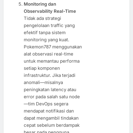
Monitoring dan
Observability Real-Time
Tidak ada strategi
pengelolaan traffic yang
efektif tanpa sistem
monitoring yang kuat.
Pokemon787 menggunakan
alat observasi real-time
untuk memantau performa
setiap komponen
infrastruktur. Jika terjadi
anomali—misalnya
peningkatan latency atau
error pada salah satu node
—tim DevOps segera
mendapat notifikasi dan
dapat mengambil tindakan
cepat sebelum berdampak
besar pada pengguna.