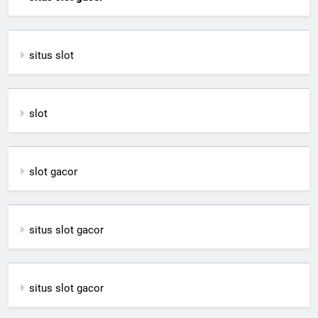
situs slot
slot
slot gacor
situs slot gacor
situs slot gacor