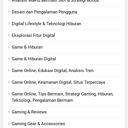
Analisis Waktu Bermain Slot & Strategi Bonus
Desain dan Pengalaman Pengguna
Digital Lifestyle & Teknologi Hiburan
Eksplorasi Fitur Digital
Game & Hiburan
Game & Hiburan Digital
Game Online, Edukasi Digital, Analisis Tren
Game Online, Keamanan Digital, Situs Terpercaya
Game Online, Tips Bermain, Strategi Gaming, Hiburan,
Teknologi, Pengalaman Bermain
Gaming & Reviews
Gaming Gear & Accessories