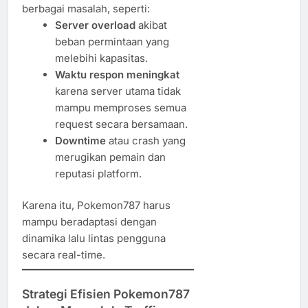
berbagai masalah, seperti:
Server overload
akibat
beban permintaan yang
melebihi kapasitas.
Waktu respon meningkat
karena server utama tidak
mampu memproses semua
request secara bersamaan.
Downtime
atau crash yang
merugikan pemain dan
reputasi platform.
Karena itu, Pokemon787 harus
mampu beradaptasi dengan
dinamika lalu lintas pengguna
secara real-time.
Strategi Efisien Pokemon787