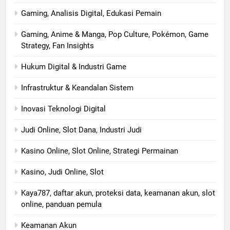
Gaming, Analisis Digital, Edukasi Pemain
Gaming, Anime & Manga, Pop Culture, Pokémon, Game
Strategy, Fan Insights
Hukum Digital & Industri Game
Infrastruktur & Keandalan Sistem
Inovasi Teknologi Digital
Judi Online, Slot Dana, Industri Judi
Kasino Online, Slot Online, Strategi Permainan
Kasino, Judi Online, Slot
Kaya787, daftar akun, proteksi data, keamanan akun, slot
online, panduan pemula
Keamanan Akun