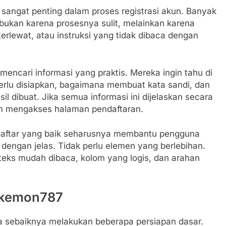
sangat penting dalam proses registrasi akun. Banyak
ukan karena prosesnya sulit, melainkan karena
erlewat, atau instruksi yang tidak dibaca dengan
ncari informasi yang praktis. Mereka ingin tahu di
rlu disiapkan, bagaimana membuat kata sandi, dan
il dibuat. Jika semua informasi ini dijelaskan secara
um mengakses halaman pendaftaran.
daftar yang baik seharusnya membantu pengguna
 dengan jelas. Tidak perlu elemen yang berlebihan.
teks mudah dibaca, kolom yang logis, dan arahan
okemon787
 sebaiknya melakukan beberapa persiapan dasar.