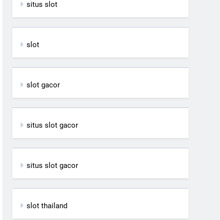
situs slot
slot
slot gacor
situs slot gacor
situs slot gacor
slot thailand