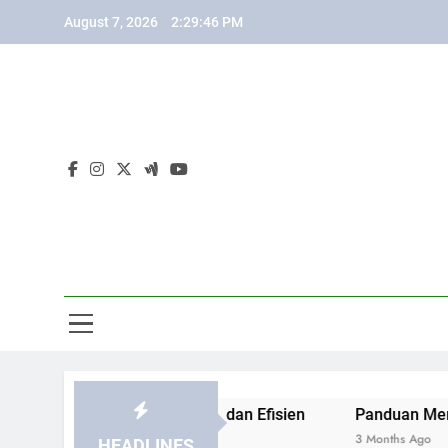
Skip
August 7, 2026
2:29:47 PM
to
content
Isl
Temukan Ar
an Mudah, Aman, dan Efisien
Panduan Menggunakan Edw
3 Months Ago
HEADLINES