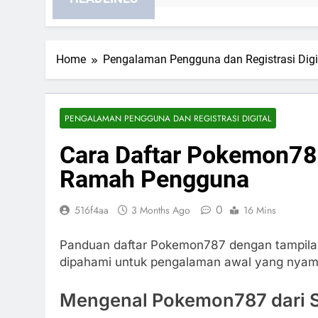
Home
Pengalaman Pengguna dan Registrasi Digi
PENGALAMAN PENGGUNA DAN REGISTRASI DIGITAL
Cara Daftar Pokemon78
Ramah Pengguna
0
516f4aa
3 Months Ago
16 Mins
Panduan daftar Pokemon787 dengan tampila
dipahami untuk pengalaman awal yang nyam
Mengenal Pokemon787 dari 