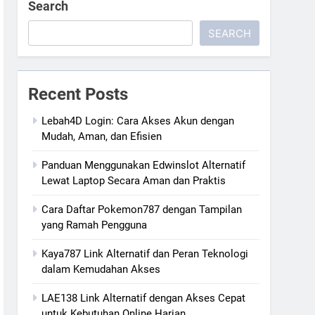
Search
SEARCH
Recent Posts
Lebah4D Login: Cara Akses Akun dengan
Mudah, Aman, dan Efisien
Panduan Menggunakan Edwinslot Alternatif
Lewat Laptop Secara Aman dan Praktis
Cara Daftar Pokemon787 dengan Tampilan
yang Ramah Pengguna
Kaya787 Link Alternatif dan Peran Teknologi
dalam Kemudahan Akses
LAE138 Link Alternatif dengan Akses Cepat
untuk Kebutuhan Online Harian