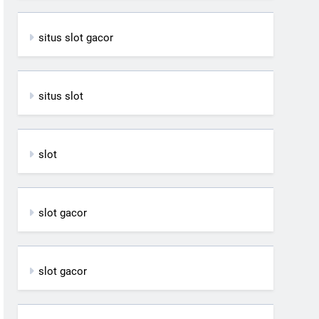
situs slot gacor
situs slot
slot
slot gacor
slot gacor