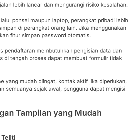
jalan lebih lancar dan mengurangi risiko kesalahan.
alui ponsel maupun laptop, perangkat pribadi lebih
simpan di perangkat orang lain. Jika menggunakan
kan fitur simpan password otomatis.
oses pendaftaran membutuhkan pengisian data dan
us di tengah proses dapat membuat formulir tidak
 yang mudah diingat, kontak aktif jika diperlukan,
an semuanya sejak awal, pengguna dapat mengisi
ngan Tampilan yang Mudah
eliti