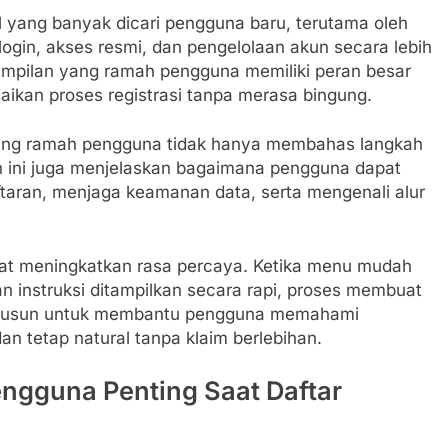
l yang banyak dicari pengguna baru, terutama oleh
ogin, akses resmi, dan pengelolaan akun secara lebih
ampilan yang ramah pengguna memiliki peran besar
kan proses registrasi tanpa merasa bingung.
ang ramah pengguna tidak hanya membahas langkah
an ini juga menjelaskan bagaimana pengguna dapat
aran, menjaga keamanan data, serta mengenali alur
pat meningkatkan rasa percaya. Ketika menu mudah
n instruksi ditampilkan secara rapi, proses membuat
i disusun untuk membantu pengguna memahami
an tetap natural tanpa klaim berlebihan.
gguna Penting Saat Daftar