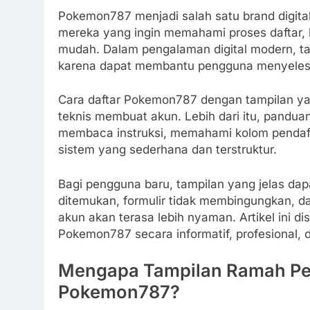
Pokemon787 menjadi salah satu brand digita
mereka yang ingin memahami proses daftar, l
mudah. Dalam pengalaman digital modern, t
karena dapat membantu pengguna menyelesai
Cara daftar Pokemon787 dengan tampilan y
teknis membuat akun. Lebih dari itu, pandu
membaca instruksi, memahami kolom pendaft
sistem yang sederhana dan terstruktur.
Bagi pengguna baru, tampilan yang jelas da
ditemukan, formulir tidak membingungkan, da
akun akan terasa lebih nyaman. Artikel in
Pokemon787 secara informatif, profesional, d
Mengapa Tampilan Ramah Pen
Pokemon787?