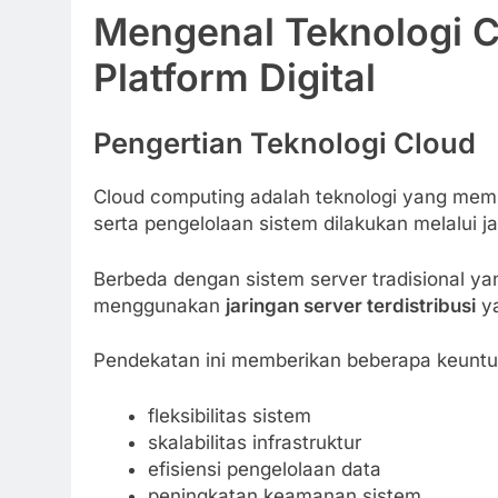
Mengenal Teknologi C
Platform Digital
Pengertian Teknologi Cloud
Cloud computing adalah teknologi yang mem
serta pengelolaan sistem dilakukan melalui j
Berbeda dengan sistem server tradisional yan
menggunakan
jaringan server terdistribusi
ya
Pendekatan ini memberikan beberapa keuntun
fleksibilitas sistem
skalabilitas infrastruktur
efisiensi pengelolaan data
peningkatan keamanan sistem