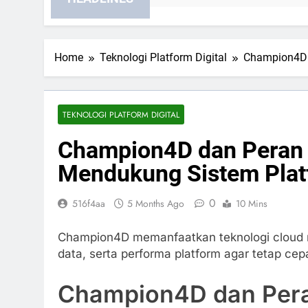
Home
Teknologi Platform Digital
Champion4D 
TEKNOLOGI PLATFORM DIGITAL
Champion4D dan Peran 
Mendukung Sistem Plat
0
516f4aa
5 Months Ago
10 Mins
Champion4D memanfaatkan teknologi cloud m
data, serta performa platform agar tetap cep
Champion4D dan Pera