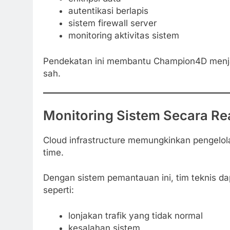
autentikasi berlapis
sistem firewall server
monitoring aktivitas sistem
Pendekatan ini membantu Champion4D menjag
sah.
Monitoring Sistem Secara Re
Cloud infrastructure memungkinkan pengelola
time.
Dengan sistem pemantauan ini, tim teknis d
seperti:
lonjakan trafik yang tidak normal
kesalahan sistem