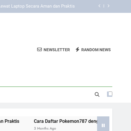
Lewat Laptop Secara Aman dan Praktis
engan Tampilan yang Ramah Pengguna
eran Teknologi dalam Kemudahan Akses
Akun dengan Mudah, Aman, dan Efisien
NEWSLETTER
RANDOM NEWS
Lewat Laptop Secara Aman dan Praktis
engan Tampilan yang Ramah Pengguna
eran Teknologi dalam Kemudahan Akses
Cara Daftar Pokemon787 dengan Tampilan yang Ramah 
3 Months Ago