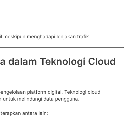
a
l meskipun menghadapi lonjakan trafik.
a dalam Teknologi Cloud
gelolaan platform digital. Teknologi cloud
untuk melindungi data pengguna.
erapkan antara lain: