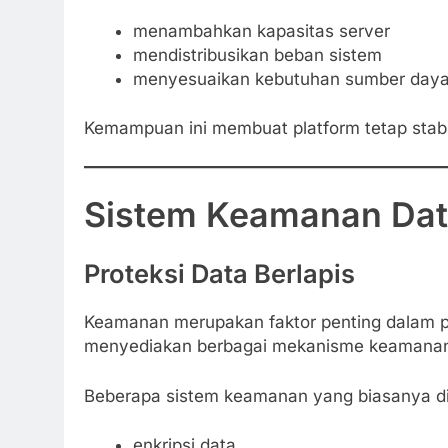
menambahkan kapasitas server
mendistribusikan beban sistem
menyesuaikan kebutuhan sumber day
Kemampuan ini membuat platform tetap stabi
Sistem Keamanan Dat
Proteksi Data Berlapis
Keamanan merupakan faktor penting dalam pen
menyediakan berbagai mekanisme keamanan 
Beberapa sistem keamanan yang biasanya dit
enkripsi data