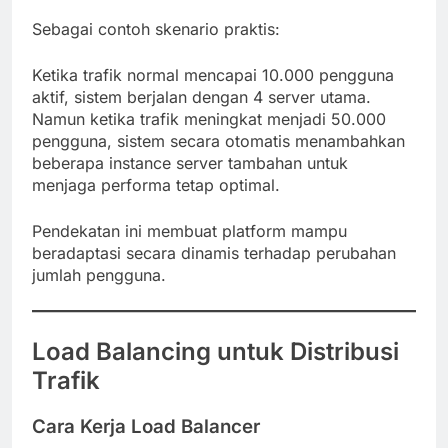
Sebagai contoh skenario praktis:
Ketika trafik normal mencapai 10.000 pengguna
aktif, sistem berjalan dengan 4 server utama.
Namun ketika trafik meningkat menjadi 50.000
pengguna, sistem secara otomatis menambahkan
beberapa instance server tambahan untuk
menjaga performa tetap optimal.
Pendekatan ini membuat platform mampu
beradaptasi secara dinamis terhadap perubahan
jumlah pengguna.
Load Balancing untuk Distribusi
Trafik
Cara Kerja Load Balancer