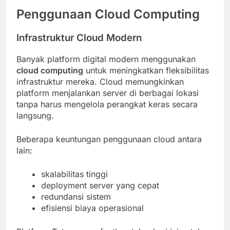
Penggunaan Cloud Computing
Infrastruktur Cloud Modern
Banyak platform digital modern menggunakan
cloud computing
untuk meningkatkan fleksibilitas
infrastruktur mereka. Cloud memungkinkan
platform menjalankan server di berbagai lokasi
tanpa harus mengelola perangkat keras secara
langsung.
Beberapa keuntungan penggunaan cloud antara
lain:
skalabilitas tinggi
deployment server yang cepat
redundansi sistem
efisiensi biaya operasional