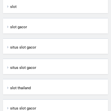
slot
slot gacor
situs slot gacor
situs slot gacor
slot thailand
situs slot gacor