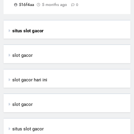
516f4aa
5 months ago
0
situs slot gacor
slot gacor
slot gacor hari ini
slot gacor
situs slot gacor