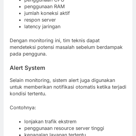
penggunaan RAM
jumlah koneksi aktif
respon server
latency jaringan
Dengan monitoring ini, tim teknis dapat
mendeteksi potensi masalah sebelum berdampak
pada pengguna.
Alert System
Selain monitoring, sistem alert juga digunakan
untuk memberikan notifikasi otomatis ketika terjadi
kondisi tertentu.
Contohnya:
lonjakan trafik ekstrem
penggunaan resource server tinggi
kegagalan layanan tertentu