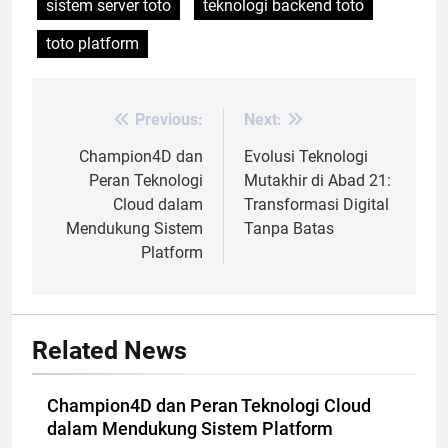
sistem server toto
teknologi backend toto
toto platform
Previous:
Next:
Post
navigation
Champion4D dan
Evolusi Teknologi
Peran Teknologi
Mutakhir di Abad 21:
Cloud dalam
Transformasi Digital
Mendukung Sistem
Tanpa Batas
Platform
Related News
Champion4D dan Peran Teknologi Cloud
dalam Mendukung Sistem Platform