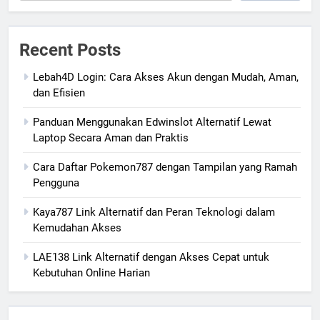
Recent Posts
Lebah4D Login: Cara Akses Akun dengan Mudah, Aman,
dan Efisien
Panduan Menggunakan Edwinslot Alternatif Lewat
Laptop Secara Aman dan Praktis
Cara Daftar Pokemon787 dengan Tampilan yang Ramah
Pengguna
Kaya787 Link Alternatif dan Peran Teknologi dalam
Kemudahan Akses
LAE138 Link Alternatif dengan Akses Cepat untuk
Kebutuhan Online Harian