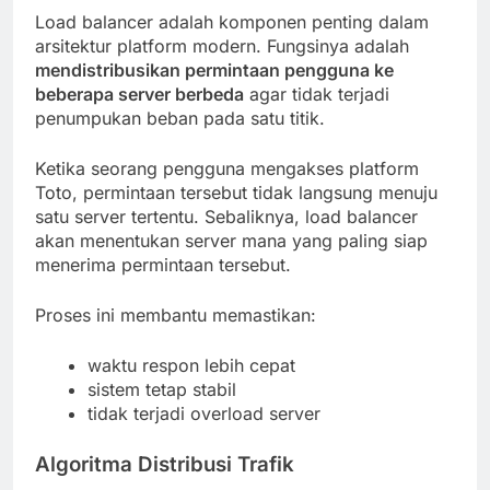
Load balancer adalah komponen penting dalam
arsitektur platform modern. Fungsinya adalah
mendistribusikan permintaan pengguna ke
beberapa server berbeda
agar tidak terjadi
penumpukan beban pada satu titik.
Ketika seorang pengguna mengakses platform
Toto, permintaan tersebut tidak langsung menuju
satu server tertentu. Sebaliknya, load balancer
akan menentukan server mana yang paling siap
menerima permintaan tersebut.
Proses ini membantu memastikan:
waktu respon lebih cepat
sistem tetap stabil
tidak terjadi overload server
Algoritma Distribusi Trafik