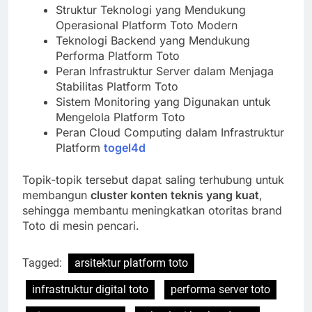
Struktur Teknologi yang Mendukung
Operasional Platform Toto Modern
Teknologi Backend yang Mendukung
Performa Platform Toto
Peran Infrastruktur Server dalam Menjaga
Stabilitas Platform Toto
Sistem Monitoring yang Digunakan untuk
Mengelola Platform Toto
Peran Cloud Computing dalam Infrastruktur
Platform
togel4d
Topik-topik tersebut dapat saling terhubung untuk
membangun
cluster konten teknis yang kuat
,
sehingga membantu meningkatkan otoritas brand
Toto di mesin pencari.
Tagged:
arsitektur platform toto
infrastruktur digital toto
performa server toto