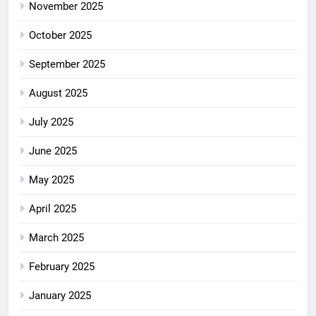
November 2025
October 2025
September 2025
August 2025
July 2025
June 2025
May 2025
April 2025
March 2025
February 2025
January 2025