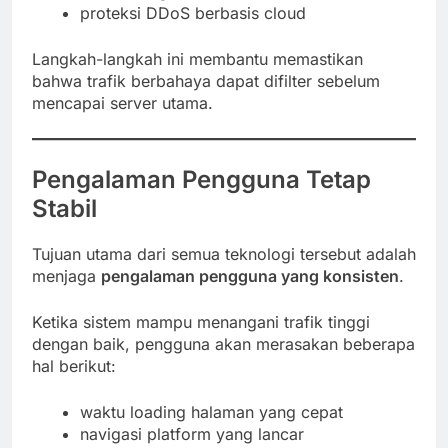
proteksi DDoS berbasis cloud
Langkah-langkah ini membantu memastikan
bahwa trafik berbahaya dapat difilter sebelum
mencapai server utama.
Pengalaman Pengguna Tetap
Stabil
Tujuan utama dari semua teknologi tersebut adalah
menjaga
pengalaman pengguna yang konsisten
.
Ketika sistem mampu menangani trafik tinggi
dengan baik, pengguna akan merasakan beberapa
hal berikut:
waktu loading halaman yang cepat
navigasi platform yang lancar