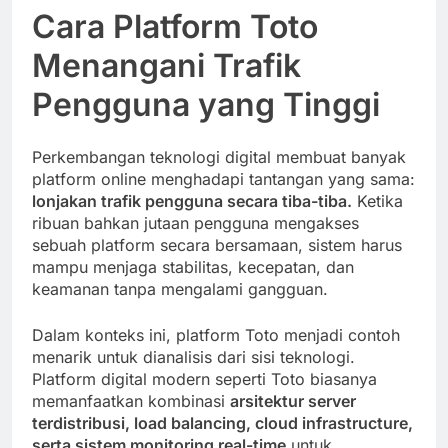
Cara Platform Toto
Menangani Trafik
Pengguna yang Tinggi
Perkembangan teknologi digital membuat banyak
platform online menghadapi tantangan yang sama:
lonjakan trafik pengguna secara tiba-tiba.
Ketika
ribuan bahkan jutaan pengguna mengakses
sebuah platform secara bersamaan, sistem harus
mampu menjaga stabilitas, kecepatan, dan
keamanan tanpa mengalami gangguan.
Dalam konteks ini, platform Toto menjadi contoh
menarik untuk dianalisis dari sisi teknologi.
Platform digital modern seperti Toto biasanya
memanfaatkan kombinasi
arsitektur server
terdistribusi, load balancing, cloud infrastructure,
serta sistem monitoring real-time
untuk