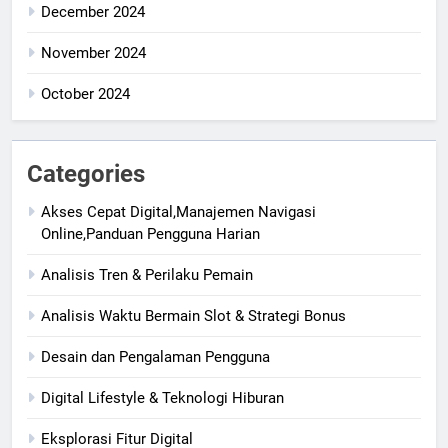
December 2024
November 2024
October 2024
Categories
Akses Cepat Digital,Manajemen Navigasi
Online,Panduan Pengguna Harian
Analisis Tren & Perilaku Pemain
Analisis Waktu Bermain Slot & Strategi Bonus
Desain dan Pengalaman Pengguna
Digital Lifestyle & Teknologi Hiburan
Eksplorasi Fitur Digital