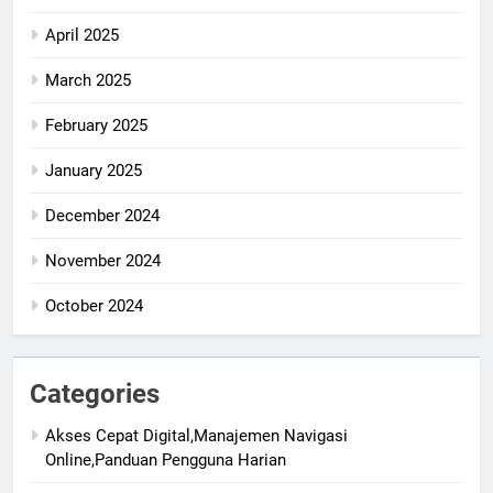
April 2025
March 2025
February 2025
January 2025
December 2024
November 2024
October 2024
Categories
Akses Cepat Digital,Manajemen Navigasi
Online,Panduan Pengguna Harian