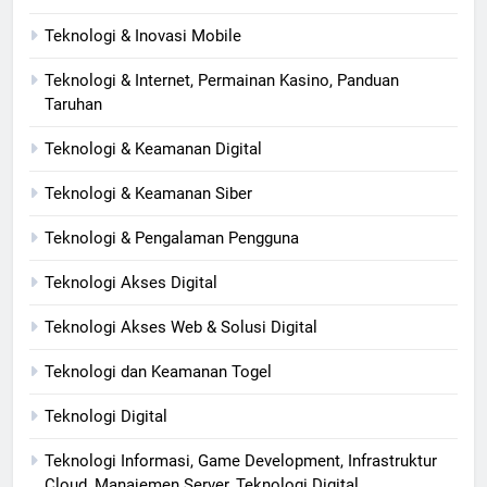
Teknologi & Inovasi Mobile
Teknologi & Internet, Permainan Kasino, Panduan
Taruhan
Teknologi & Keamanan Digital
Teknologi & Keamanan Siber
Teknologi & Pengalaman Pengguna
Teknologi Akses Digital
Teknologi Akses Web & Solusi Digital
Teknologi dan Keamanan Togel
Teknologi Digital
Teknologi Informasi, Game Development, Infrastruktur
Cloud, Manajemen Server, Teknologi Digital