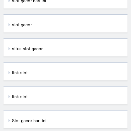
slot gacor hari ini
slot gacor
situs slot gacor
link slot
link slot
Slot gacor hari ini