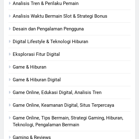
Analisis Tren & Perilaku Pemain
Analisis Waktu Bermain Slot & Strategi Bonus
Desain dan Pengalaman Pengguna
Digital Lifestyle & Teknologi Hiburan
Eksplorasi Fitur Digital
Game & Hiburan
Game & Hiburan Digital
Game Online, Edukasi Digital, Analisis Tren
Game Online, Keamanan Digital, Situs Terpercaya
Game Online, Tips Bermain, Strategi Gaming, Hiburan,
Teknologi, Pengalaman Bermain
Gaming & Reviews