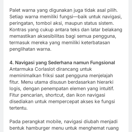
Palet warna yang digunakan juga tidak asal pilih.
Setiap warna memiliki fungsi—baik untuk navigasi,
peringatan, tombol aksi, maupun status sistem.
Kontras yang cukup antara teks dan latar belakang
memastikan aksesibilitas bagi semua pengguna,
termasuk mereka yang memiliki keterbatasan
penglihatan warna.
4. Navigasi yang Sederhana namun Fungsional
Antarmuka Corlaslot dirancang untuk
meminimalkan friksi saat pengguna menjelajah
fitur. Menu utama disusun berdasarkan hierarki
logis, dengan penempatan elemen yang intuitif.
Fitur pencarian, shortcut, dan ikon navigasi
disediakan untuk mempercepat akses ke fungsi
tertentu.
Pada perangkat mobile, navigasi diubah menjadi
bentuk hamburger menu untuk menghemat ruang