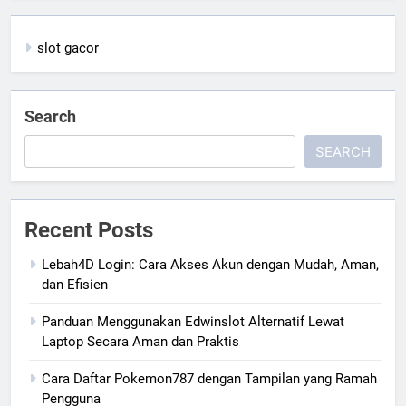
slot gacor
Search
SEARCH
Recent Posts
Lebah4D Login: Cara Akses Akun dengan Mudah, Aman,
dan Efisien
Panduan Menggunakan Edwinslot Alternatif Lewat
Laptop Secara Aman dan Praktis
Cara Daftar Pokemon787 dengan Tampilan yang Ramah
Pengguna