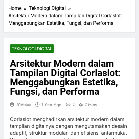
Home
Teknologi Digital
Arsitektur Modern dalam Tampilan Digital Corlaslot:
Menggabungkan Estetika, Fungsi, dan Performa
TEKNOLOGI DIGITAL
Arsitektur Modern dalam
Tampilan Digital Corlaslot:
Menggabungkan Estetika,
Fungsi, dan Performa
0
516f4aa
1 Year Ago
7 Mins
Corlaslot menghadirkan arsitektur modern dalam
tampilan digitalnya dengan mengutamakan desain
adaptif, struktur modular, dan efisiensi antarmuka.