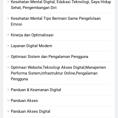
Kesehatan Mental Digital, Edukasi Teknologi, Gaya Hidup
Sehat, Pengembangan Diri
Kesehatan Mental Tips Bermain Game Pengelolaan
Emosi
Kinerja dan Optimalisasi
Layanan Digital Modern
Optimasi Sistem dan Pengalaman Pengguna
Optimasi Website,Teknologi Akses Digital,Manajemen
Performa Sistem,Infrastruktur Online,Pengalaman
Pengguna
Panduan & Keamanan Digital
Panduan Akses
Panduan Akses Digital