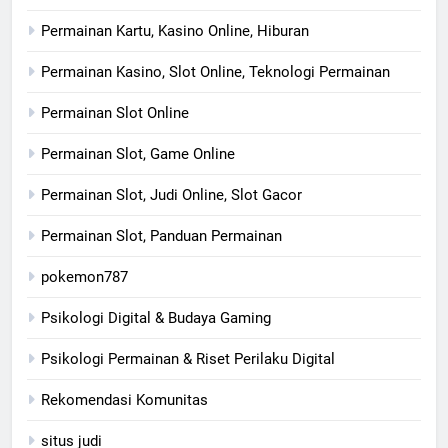
Permainan Kartu, Kasino Online, Hiburan
Permainan Kasino, Slot Online, Teknologi Permainan
Permainan Slot Online
Permainan Slot, Game Online
Permainan Slot, Judi Online, Slot Gacor
Permainan Slot, Panduan Permainan
pokemon787
Psikologi Digital & Budaya Gaming
Psikologi Permainan & Riset Perilaku Digital
Rekomendasi Komunitas
situs judi