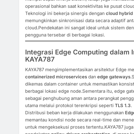
operasional bahkan saat konektivitas ke pusat clou
Teknologi ini bekerja sinergis dengan
cloud hybrid
memungkinkan sinkronisasi data secara adaptif ant
cloud.Pendekatan ini sangat ideal untuk sistem deng
pengguna tersebar di berbagai lokasi.
Integrasi Edge Computing dalam I
KAYA787
KAYA787 mengimplementasikan arsitektur Edge mel
containerized microservices
dan
edge gateways
.
dikemas dalam container untuk memastikan konsist
berbagai lokasi edge node.Sementara itu, edge ga
sebagai penghubung aman antara perangkat penggu
utama melalui protokol terenkripsi seperti
TLS 1.3
.
Distribusi beban kerja dilakukan menggunakan
Edg
memantau kondisi node secara real-time dan menen
untuk mengeksekusi proses tertentu.KAYA787 jug