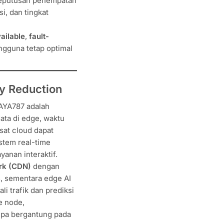
keputusan penempatan
i, dan tingkat
vailable
,
fault-
gguna tetap optimal
y Reduction
AYA787 adalah
ta di edge, waktu
sat cloud dapat
istem real-time
yanan interaktif.
rk (CDN)
dengan
, sementara edge AI
li trafik dan prediksi
e node,
pa bergantung pada