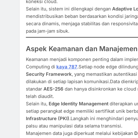
koneksi cloud.
Selain itu, sistem ini dilengkapi dengan
Adaptive L
mendistribusikan beban berdasarkan kondisi jarin
secara dinamis, menjaga stabilitas dan responsivit
pada jam-jam sibuk.
Aspek Keamanan dan Manajemen 
Keamanan menjadi komponen penting dalam imple
Computing di
kaya 787
.Setiap node edge dilindun
Security Framework
, yang memastikan autentikasi 
dilakukan di setiap lapisan komunikasi.Data dienk
standar
AES-256
dan hanya disinkronkan ke cloud 
telah diaudit.
Selain itu,
Edge Identity Management
diterapkan u
setiap perangkat edge memiliki sertifikat unik berb
Infrastructure (PKI)
.Langkah ini menghindari peny
palsu atau manipulasi data selama transmisi.
Manajemen data juga diperkuat melalui kebijakan
D