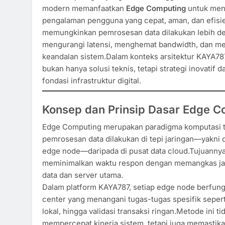
modern memanfaatkan
Edge Computing
untuk men
pengalaman pengguna yang cepat, aman, dan efisie
memungkinkan pemrosesan data dilakukan lebih d
mengurangi latensi, menghemat bandwidth, dan m
keandalan sistem.Dalam konteks arsitektur KAYA7
bukan hanya solusi teknis, tetapi strategi inovatif
fondasi infrastruktur digital.
Konsep dan Prinsip Dasar Edge C
Edge Computing merupakan paradigma komputasi te
pemrosesan data dilakukan di tepi jaringan—yakni d
edge node—daripada di pusat data cloud.Tujuannya
meminimalkan waktu respon dengan memangkas ja
data dan server utama.
Dalam platform KAYA787, setiap edge node berfungs
center yang menangani tugas-tugas spesifik seperti
lokal, hingga validasi transaksi ringan.Metode ini t
mempercepat kinerja sistem, tetapi juga memastik