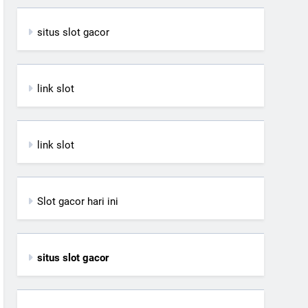
situs slot gacor
link slot
link slot
Slot gacor hari ini
situs slot gacor