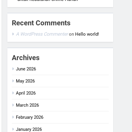
Recent Comments
A WordPress Commenter
on
Hello world!
Archives
June 2026
May 2026
April 2026
March 2026
February 2026
January 2026