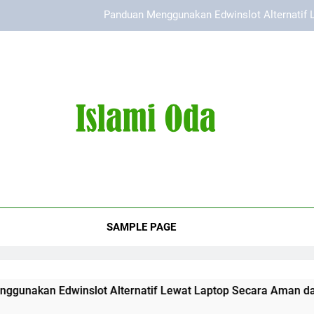
Panduan Menggunakan Edwinslot Alternatif 
Cara Daftar Pokemon787 d
Kaya787 Link Alternatif dan P
Lebah4D Login: Cara Akses 
Panduan Menggunakan Edwinslot Alternatif 
Cara Daftar Pokemon787 d
ami Oda
tikel Dan Konten Religi Di Islami Oda.
Kaya787 Link Alternatif dan P
SAMPLE PAGE
winslot Alternatif Lewat Laptop Secara Aman dan Praktis