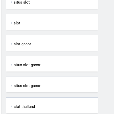
situs slot
slot
slot gacor
situs slot gacor
situs slot gacor
slot thailand