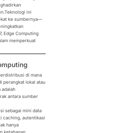
ghadirkan
n.Teknologi ini
ekat ke sumbernya—
eningkatkan
87, Edge Computing
 dalam memperkuat
omputing
rdistribusi di mana
i perangkat lokal atau
 adalah
rak antara sumber
i sebagai mini data
 caching, autentikasi
idak hanya
an ketahanan