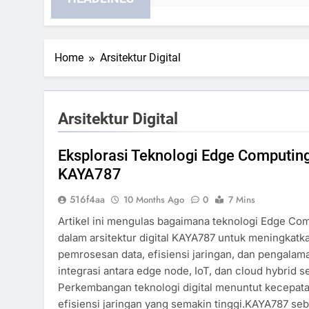
Home
Arsitektur Digital
Arsitektur Digital
Eksplorasi Teknologi Edge Computin
KAYA787
516f4aa
10 Months Ago
0
7 Mins
Artikel ini mengulas bagaimana teknologi Edge Co
dalam arsitektur digital KAYA787 untuk meningkatk
pemrosesan data, efisiensi jaringan, dan pengala
integrasi antara edge node, IoT, dan cloud hybrid s
Perkembangan teknologi digital menuntut kecepa
efisiensi jaringan yang semakin tinggi.KAYA787 seba