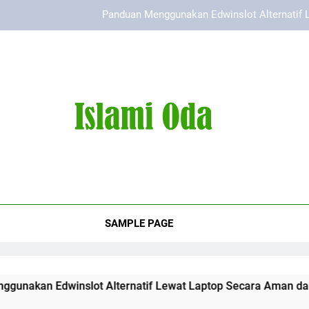
Panduan Menggunakan Edwinslot Alternatif 
Cara Daftar Pokemon787 d
Kaya787 Link Alternatif dan P
Lebah4D Login: Cara Akses 
Panduan Menggunakan Edwinslot Alternatif 
Cara Daftar Pokemon787 d
ami Oda
tikel Dan Konten Religi Di Islami Oda.
Kaya787 Link Alternatif dan P
SAMPLE PAGE
inslot Alternatif Lewat Laptop Secara Aman dan Praktis