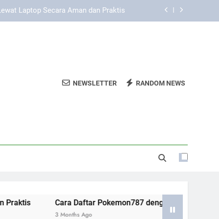
Lewat Laptop Secara Aman dan Praktis
engan Tampilan yang Ramah Pengguna
eran Teknologi dalam Kemudahan Akses
Akun dengan Mudah, Aman, dan Efisien
NEWSLETTER
RANDOM NEWS
Lewat Laptop Secara Aman dan Praktis
engan Tampilan yang Ramah Pengguna
eran Teknologi dalam Kemudahan Akses
Cara Daftar Pokemon787 dengan Tampilan yang Ramah 
3 Months Ago