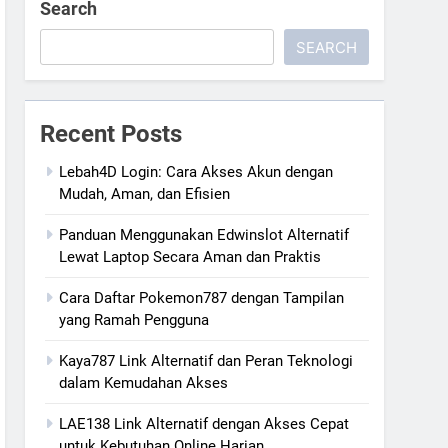
Search
SEARCH
Recent Posts
Lebah4D Login: Cara Akses Akun dengan
Mudah, Aman, dan Efisien
Panduan Menggunakan Edwinslot Alternatif
Lewat Laptop Secara Aman dan Praktis
Cara Daftar Pokemon787 dengan Tampilan
yang Ramah Pengguna
Kaya787 Link Alternatif dan Peran Teknologi
dalam Kemudahan Akses
LAE138 Link Alternatif dengan Akses Cepat
untuk Kebutuhan Online Harian