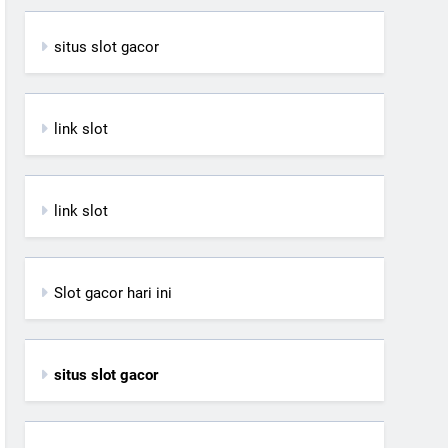
situs slot gacor
link slot
link slot
Slot gacor hari ini
situs slot gacor