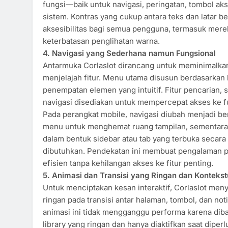
fungsi—baik untuk navigasi, peringatan, tombol aks
sistem. Kontras yang cukup antara teks dan latar 
aksesibilitas bagi semua pengguna, termasuk mere
keterbatasan penglihatan warna.
4. Navigasi yang Sederhana namun Fungsional
Antarmuka Corlaslot dirancang untuk meminimalkan
menjelajah fitur. Menu utama disusun berdasarkan h
penempatan elemen yang intuitif. Fitur pencarian, s
navigasi disediakan untuk mempercepat akses ke fu
Pada perangkat mobile, navigasi diubah menjadi b
menu untuk menghemat ruang tampilan, sementara 
dalam bentuk sidebar atau tab yang terbuka secara 
dibutuhkan. Pendekatan ini membuat pengalaman 
efisien tanpa kehilangan akses ke fitur penting.
5. Animasi dan Transisi yang Ringan dan Kontekst
Untuk menciptakan kesan interaktif, Corlaslot meny
ringan pada transisi antar halaman, tombol, dan not
animasi ini tidak mengganggu performa karena d
library yang ringan dan hanya diaktifkan saat diperl