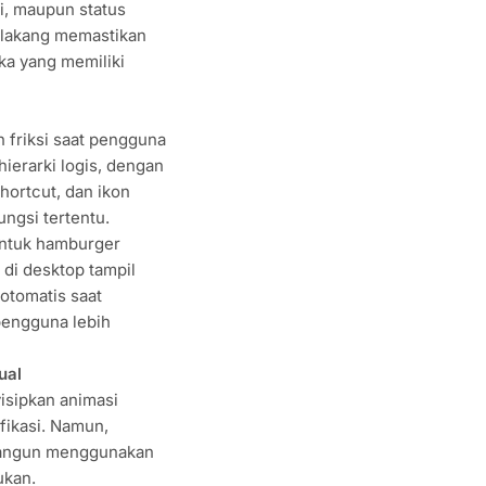
i, maupun status
belakang memastikan
ka yang memiliki
 friksi saat pengguna
ierarki logis, dengan
hortcut, dan ikon
ngsi tertentu.
entuk hamburger
di desktop tampil
otomatis saat
pengguna lebih
ual
isipkan animasi
ifikasi. Namun,
ibangun menggunakan
ukan.