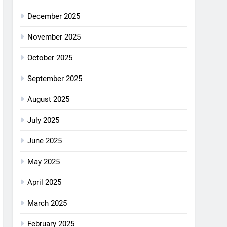
December 2025
November 2025
October 2025
September 2025
August 2025
July 2025
June 2025
May 2025
April 2025
March 2025
February 2025