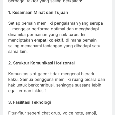
berbagai faktor yang saling berkaitan:
1.
Kesamaan Minat dan Tujuan
Setiap pemain memiliki pengalaman yang serupa
—mengejar performa optimal dan menghadapi
dinamika permainan yang naik turun. Ini
menciptakan
empati kolektif
, di mana pemain
saling memahami tantangan yang dihadapi satu
sama lain.
2.
Struktur Komunikasi Horizontal
Komunitas slot gacor tidak mengenal hierarki
kaku. Semua pengguna memiliki ruang bicara dan
hak untuk berkontribusi, sehingga suasana lebih
egaliter dan inklusif.
3.
Fasilitasi Teknologi
Fitur-fitur seperti chat grup, voice note, emoji,