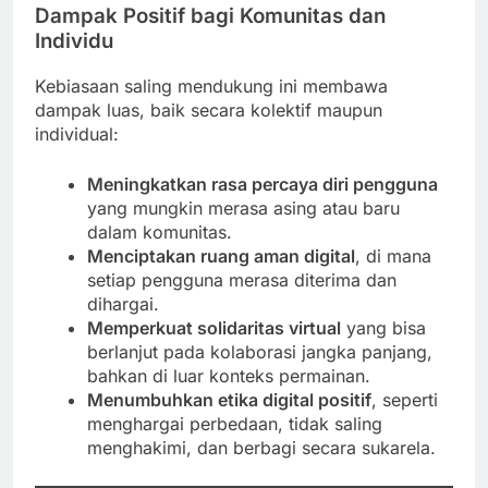
Dampak Positif bagi Komunitas dan
Individu
Kebiasaan saling mendukung ini membawa
dampak luas, baik secara kolektif maupun
individual:
Meningkatkan rasa percaya diri pengguna
yang mungkin merasa asing atau baru
dalam komunitas.
Menciptakan ruang aman digital
, di mana
setiap pengguna merasa diterima dan
dihargai.
Memperkuat solidaritas virtual
yang bisa
berlanjut pada kolaborasi jangka panjang,
bahkan di luar konteks permainan.
Menumbuhkan etika digital positif
, seperti
menghargai perbedaan, tidak saling
menghakimi, dan berbagi secara sukarela.