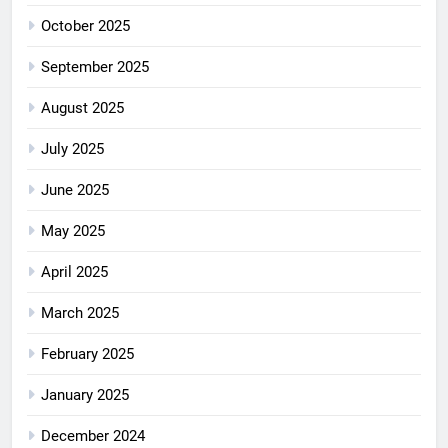
October 2025
September 2025
August 2025
July 2025
June 2025
May 2025
April 2025
March 2025
February 2025
January 2025
December 2024