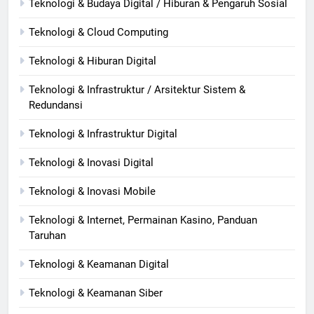
Teknologi & Budaya Digital / Hiburan & Pengaruh Sosial
Teknologi & Cloud Computing
Teknologi & Hiburan Digital
Teknologi & Infrastruktur / Arsitektur Sistem &
Redundansi
Teknologi & Infrastruktur Digital
Teknologi & Inovasi Digital
Teknologi & Inovasi Mobile
Teknologi & Internet, Permainan Kasino, Panduan
Taruhan
Teknologi & Keamanan Digital
Teknologi & Keamanan Siber