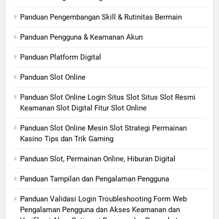
Panduan Pengembangan Skill & Rutinitas Bermain
Panduan Pengguna & Keamanan Akun
Panduan Platform Digital
Panduan Slot Online
Panduan Slot Online Login Situs Slot Situs Slot Resmi
Keamanan Slot Digital Fitur Slot Online
Panduan Slot Online Mesin Slot Strategi Permainan
Kasino Tips dan Trik Gaming
Panduan Slot, Permainan Online, Hiburan Digital
Panduan Tampilan dan Pengalaman Pengguna
Panduan Validasi Login Troubleshooting Form Web
Pengalaman Pengguna dan Akses Keamanan dan