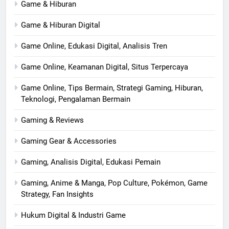
Game & Hiburan
Game & Hiburan Digital
Game Online, Edukasi Digital, Analisis Tren
Game Online, Keamanan Digital, Situs Terpercaya
Game Online, Tips Bermain, Strategi Gaming, Hiburan,
Teknologi, Pengalaman Bermain
Gaming & Reviews
Gaming Gear & Accessories
Gaming, Analisis Digital, Edukasi Pemain
Gaming, Anime & Manga, Pop Culture, Pokémon, Game
Strategy, Fan Insights
Hukum Digital & Industri Game