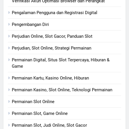
Verifikasi Akun Optimasi Browser dan Perangkat
Pengalaman Pengguna dan Registrasi Digital
Pengembangan Diri
Perjudian Online, Slot Gacor, Panduan Slot
Perjudian, Slot Online, Strategi Permainan
Permainan Digital, Situs Slot Terpercaya, Hiburan &
Game
Permainan Kartu, Kasino Online, Hiburan
Permainan Kasino, Slot Online, Teknologi Permainan
Permainan Slot Online
Permainan Slot, Game Online
Permainan Slot, Judi Online, Slot Gacor