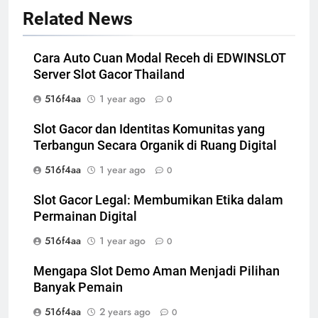
Related News
Cara Auto Cuan Modal Receh di EDWINSLOT
Server Slot Gacor Thailand
516f4aa
1 year ago
0
Slot Gacor dan Identitas Komunitas yang
Terbangun Secara Organik di Ruang Digital
516f4aa
1 year ago
0
Slot Gacor Legal: Membumikan Etika dalam
Permainan Digital
516f4aa
1 year ago
0
Mengapa Slot Demo Aman Menjadi Pilihan
Banyak Pemain
516f4aa
2 years ago
0