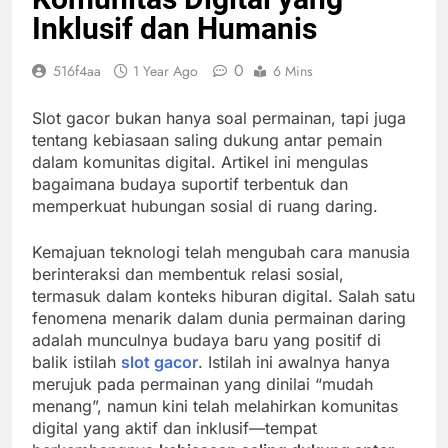
Inklusif dan Humanis
0
516f4aa
1 Year Ago
6 Mins
Slot gacor bukan hanya soal permainan, tapi juga
tentang kebiasaan saling dukung antar pemain
dalam komunitas digital. Artikel ini mengulas
bagaimana budaya suportif terbentuk dan
memperkuat hubungan sosial di ruang daring.
Kemajuan teknologi telah mengubah cara manusia
berinteraksi dan membentuk relasi sosial,
termasuk dalam konteks hiburan digital. Salah satu
fenomena menarik dalam dunia permainan daring
adalah munculnya budaya baru yang positif di
balik istilah
slot gacor
. Istilah ini awalnya hanya
merujuk pada permainan yang dinilai “mudah
menang”, namun kini telah melahirkan komunitas
digital yang aktif dan inklusif—tempat