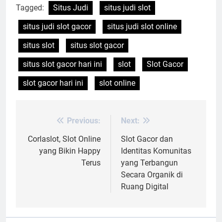
Tagged:
Situs Judi
situs judi slot
situs judi slot gacor
situs judi slot online
situs slot
situs slot gacor
situs slot gacor hari ini
slot
Slot Gacor
slot gacor hari ini
slot online
Previous:
Next:
Post
navigation
Corlaslot, Slot Online
Slot Gacor dan
yang Bikin Happy
Identitas Komunitas
Terus
yang Terbangun
Secara Organik di
Ruang Digital