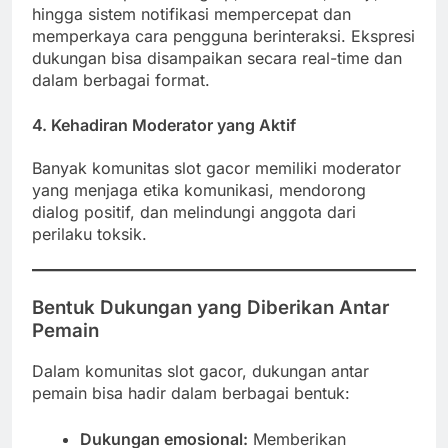
hingga sistem notifikasi mempercepat dan
memperkaya cara pengguna berinteraksi. Ekspresi
dukungan bisa disampaikan secara real-time dan
dalam berbagai format.
4.
Kehadiran Moderator yang Aktif
Banyak komunitas slot gacor memiliki moderator
yang menjaga etika komunikasi, mendorong
dialog positif, dan melindungi anggota dari
perilaku toksik.
Bentuk Dukungan yang Diberikan Antar
Pemain
Dalam komunitas slot gacor, dukungan antar
pemain bisa hadir dalam berbagai bentuk:
Dukungan emosional:
Memberikan