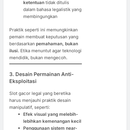
ketentuan
tidak ditulis
dalam bahasa legalistik yang
membingungkan
Praktik seperti ini memungkinkan
pemain membuat keputusan yang
berdasarkan
pemahaman, bukan
ilusi.
Etika menuntut agar teknologi
mendidik, bukan mengecoh.
3. Desain Permainan Anti-
Eksploitasi
Slot gacor legal yang beretika
harus menjauhi praktik desain
manipulatif, seperti:
Efek visual yang melebih-
lebihkan kemenangan kecil
Penggunaan sistem near-