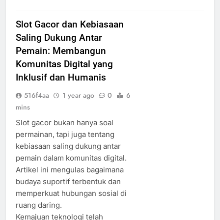
Slot Gacor dan Kebiasaan
Saling Dukung Antar
Pemain: Membangun
Komunitas Digital yang
Inklusif dan Humanis
516f4aa
1 year ago
0
6
mins
Slot gacor bukan hanya soal
permainan, tapi juga tentang
kebiasaan saling dukung antar
pemain dalam komunitas digital.
Artikel ini mengulas bagaimana
budaya suportif terbentuk dan
memperkuat hubungan sosial di
ruang daring.
Kemajuan teknologi telah