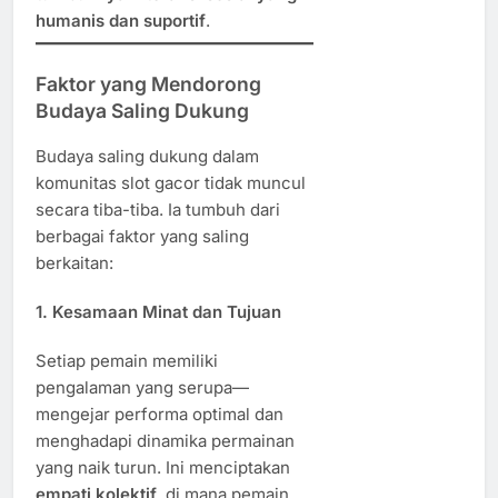
humanis dan suportif
.
Faktor yang Mendorong
Budaya Saling Dukung
Budaya saling dukung dalam
komunitas slot gacor tidak muncul
secara tiba-tiba. Ia tumbuh dari
berbagai faktor yang saling
berkaitan:
1.
Kesamaan Minat dan Tujuan
Setiap pemain memiliki
pengalaman yang serupa—
mengejar performa optimal dan
menghadapi dinamika permainan
yang naik turun. Ini menciptakan
empati kolektif
, di mana pemain