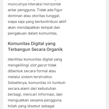
munculnya interaksi horizontal
antar pengguna. Tidak ada figur
dominan atau otoritas tunggal;
siapa saja yang berkontribusi aktif
akan mendapatkan tempat dan
pengakuan dalam komunitas.
Komunitas Digital yang
Terbangun Secara Organik
Identitas komunitas digital yang
mengelilingi
slot gacor
tidak
dibentuk secara formal atau
melalui sistem terstruktur.
Sebaliknya, komunitas ini tumbuh
secara alami dari kebutuhan
berbagi, mencari informasi, dan
menguatkan sesama pengguna.
Inilah yang disebut sebagai