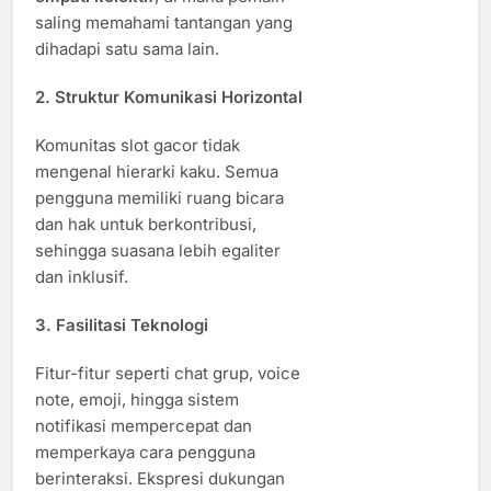
saling memahami tantangan yang
dihadapi satu sama lain.
2.
Struktur Komunikasi Horizontal
Komunitas slot gacor tidak
mengenal hierarki kaku. Semua
pengguna memiliki ruang bicara
dan hak untuk berkontribusi,
sehingga suasana lebih egaliter
dan inklusif.
3.
Fasilitasi Teknologi
Fitur-fitur seperti chat grup, voice
note, emoji, hingga sistem
notifikasi mempercepat dan
memperkaya cara pengguna
berinteraksi. Ekspresi dukungan