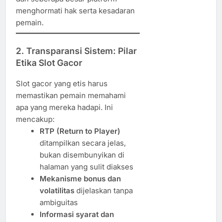
menghormati hak serta kesadaran
pemain.
2. Transparansi Sistem: Pilar
Etika Slot Gacor
Slot gacor yang etis harus
memastikan pemain memahami
apa yang mereka hadapi. Ini
mencakup:
RTP (Return to Player)
ditampilkan secara jelas,
bukan disembunyikan di
halaman yang sulit diakses
Mekanisme bonus dan
volatilitas
dijelaskan tanpa
ambiguitas
Informasi syarat dan