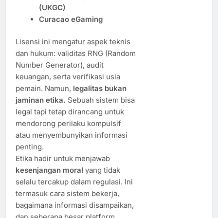
(UKGC)
Curacao eGaming
Lisensi ini mengatur aspek teknis
dan hukum: validitas RNG (Random
Number Generator), audit
keuangan, serta verifikasi usia
pemain. Namun,
legalitas bukan
jaminan etika.
Sebuah sistem bisa
legal tapi tetap dirancang untuk
mendorong perilaku kompulsif
atau menyembunyikan informasi
penting.
Etika hadir untuk menjawab
kesenjangan moral
yang tidak
selalu tercakup dalam regulasi. Ini
termasuk cara sistem bekerja,
bagaimana informasi disampaikan,
dan seberapa besar platform