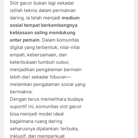
Slot gacor bukan lagi sekadar
istilah teknis dalam permainan
daring. Ia telah menjadi
medium
sosial tempat berkembangnya
kebiasaan saling mendukung
antar pemain
. Dalam komunitas
digital yang terbentuk, nilai-nilai
empati, kebersamaan, dan
keterbukaan tumbuh subur,
menjadikan pengalaman bermain
lebih dari sekadar hiburan—
melainkan pengalaman sosial yang
bermakna.
Dengan terus memelihara budaya
suportif ini, komunitas slot gacor
bisa menjadi model ideal
bagaimana ruang daring
seharusnya dijalankan: terbuka,
inklusif, dan memperkuat