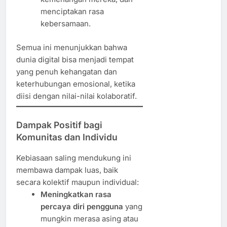
menciptakan rasa
kebersamaan.
Semua ini menunjukkan bahwa
dunia digital bisa menjadi tempat
yang penuh kehangatan dan
keterhubungan emosional, ketika
diisi dengan nilai-nilai kolaboratif.
Dampak Positif bagi
Komunitas dan Individu
Kebiasaan saling mendukung ini
membawa dampak luas, baik
secara kolektif maupun individual:
Meningkatkan rasa
percaya diri pengguna
yang
mungkin merasa asing atau