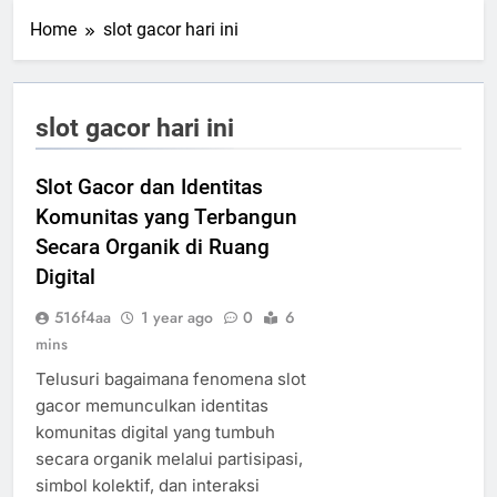
Home
slot gacor hari ini
slot gacor hari ini
Slot Gacor dan Identitas
Komunitas yang Terbangun
Secara Organik di Ruang
Digital
516f4aa
1 year ago
0
6
mins
Telusuri bagaimana fenomena slot
gacor memunculkan identitas
komunitas digital yang tumbuh
secara organik melalui partisipasi,
simbol kolektif, dan interaksi