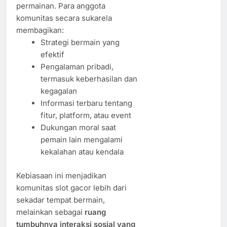
permainan. Para anggota
komunitas secara sukarela
membagikan:
Strategi bermain yang
efektif
Pengalaman pribadi,
termasuk keberhasilan dan
kegagalan
Informasi terbaru tentang
fitur, platform, atau event
Dukungan moral saat
pemain lain mengalami
kekalahan atau kendala
Kebiasaan ini menjadikan
komunitas slot gacor lebih dari
sekadar tempat bermain,
melainkan sebagai
ruang
tumbuhnya interaksi sosial yang