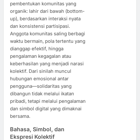
pembentukan komunitas yang
organik: lahir dari bawah (bottom-
up), berdasarkan interaksi nyata
dan konsistensi partisipasi.
Anggota komunitas saling berbagi
waktu bermain, pola tertentu yang
dianggap efektif, hingga
pengalaman kegagalan atau
keberhasilan yang menjadi narasi
kolektif. Dari sinilah muncul
hubungan emosional antar
pengguna—solidaritas yang
dibangun tidak melalui ikatan
pribadi, tetapi melalui pengalaman
dan simbol digital yang dimaknai
bersama.
Bahasa, Simbol, dan
Ekspresi Kolektif