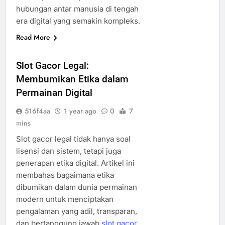
hubungan antar manusia di tengah
era digital yang semakin kompleks.
Read More
Slot Gacor Legal:
Membumikan Etika dalam
Permainan Digital
516f4aa
1 year ago
0
7
mins
Slot gacor legal tidak hanya soal
lisensi dan sistem, tetapi juga
penerapan etika digital. Artikel ini
membahas bagaimana etika
dibumikan dalam dunia permainan
modern untuk menciptakan
pengalaman yang adil, transparan,
dan bertanggung jawab
slot gacor
.