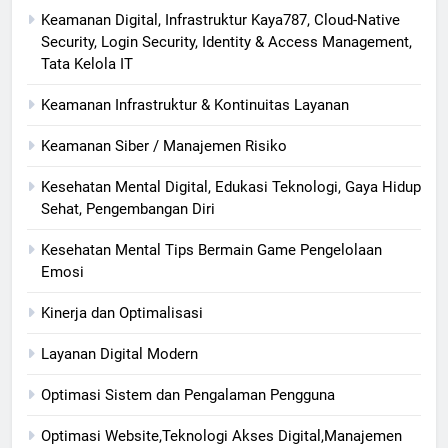
Keamanan Digital, Infrastruktur Kaya787, Cloud-Native
Security, Login Security, Identity & Access Management,
Tata Kelola IT
Keamanan Infrastruktur & Kontinuitas Layanan
Keamanan Siber / Manajemen Risiko
Kesehatan Mental Digital, Edukasi Teknologi, Gaya Hidup
Sehat, Pengembangan Diri
Kesehatan Mental Tips Bermain Game Pengelolaan
Emosi
Kinerja dan Optimalisasi
Layanan Digital Modern
Optimasi Sistem dan Pengalaman Pengguna
Optimasi Website,Teknologi Akses Digital,Manajemen