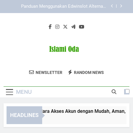
Skip
Cara Daftar Pokemon787 dengan Tampilan yang
to
Ramah Pengguna
content
Kaya787 Link Alternatif dan Peran Teknologi
dalam Kemudahan Akses
Lebah4D Login: Cara Akses Akun dengan Mudah,
Aman, dan Efisien
Panduan Menggunakan Edwinslot Alternatif
Lewat Laptop Secara Aman dan Praktis
Cara Daftar Pokemon787 dengan Tampilan yang
Ramah Pengguna
Islami Oda
Temukan Artikel Dan Konten Religi Di Islami
Kaya787 Link Alternatif dan Peran Teknologi
NEWSLETTER
RANDOM NEWS
dalam Kemudahan Akses
Oda.
MENU
ebah4D Login: Cara Akses Akun dengan Mudah, Aman, dan Ef
HEADLINES
 Months Ago