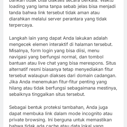
bahkan tidak bisa diakses secara berkala. Waktu
loading yang lama tanpa sebab jelas bisa menjadi
tanda bahwa link tersebut tidak aman atau
diarahkan melalui server perantara yang tidak
terpercaya.
Langkah lain yang dapat Anda lakukan adalah
mengecek elemen interaktif di halaman tersebut.
Misalnya, form login yang bisa diisi, menu
navigasi yang berfungsi normal, dan tombol
bantuan atau live chat yang bisa merespons. Situs
alternatif resmi biasanya tetap menyediakan fitur
tersebut walaupun diakses dari domain cadangan.
Jika Anda menemukan fitur-fitur penting yang
hilang atau tidak berfungsi sebagaimana mestinya,
sebaiknya tinggalkan situs tersebut.
Sebagai bentuk proteksi tambahan, Anda juga
dapat membuka link dalam mode incognito atau
private browsing. Ini berguna untuk memastikan
bahwa tidak ada cache atau data lokal yang