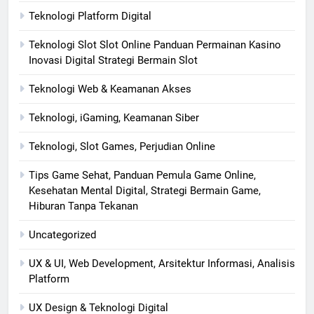
Teknologi Platform Digital
Teknologi Slot Slot Online Panduan Permainan Kasino
Inovasi Digital Strategi Bermain Slot
Teknologi Web & Keamanan Akses
Teknologi, iGaming, Keamanan Siber
Teknologi, Slot Games, Perjudian Online
Tips Game Sehat, Panduan Pemula Game Online,
Kesehatan Mental Digital, Strategi Bermain Game,
Hiburan Tanpa Tekanan
Uncategorized
UX & UI, Web Development, Arsitektur Informasi, Analisis
Platform
UX Design & Teknologi Digital