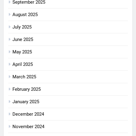
September 2025
August 2025
July 2025
June 2025
May 2025
April 2025
March 2025
February 2025
January 2025
December 2024
November 2024