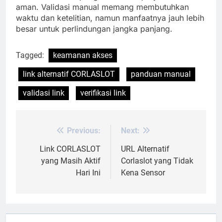
aman. Validasi manual memang membutuhkan
waktu dan ketelitian, namun manfaatnya jauh lebih
besar untuk perlindungan jangka panjang.
Tagged:
keamanan akses
link alternatif CORLASLOT
panduan manual
validasi link
verifikasi link
Previous:
Next:
Post
navigation
Link CORLASLOT
URL Alternatif
yang Masih Aktif
Corlaslot yang Tidak
Hari Ini
Kena Sensor