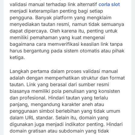
validasi manual terhadap link alternatif
corla slot
menjadi keterampilan penting bagi setiap
pengguna. Banyak platform yang mengklaim
menyediakan tautan resmi, namun tidak semuanya
dapat dipercaya. Oleh karena itu, penting untuk
memiliki pemahaman yang kuat mengenai
bagaimana cara memverifikasi keaslian link tanpa
harus bergantung pada sistem otomatis atau pihak
ketiga.
Langkah pertama dalam proses validasi manual
adalah dengan memperhatikan struktur dan format
tautan. Link yang berasal dari sumber resmi
biasanya memiliki pola penulisan yang konsisten
dan profesional. Hindari tautan yang terlalu
panjang, mengandung karakter aneh atau
penggunaan simbol berlebihan yang tidak umum
dalam URL standar. Selain itu, domain yang
digunakan juga menjadi indikator penting. Hindari
domain gratisan atau subdomain yang tidak