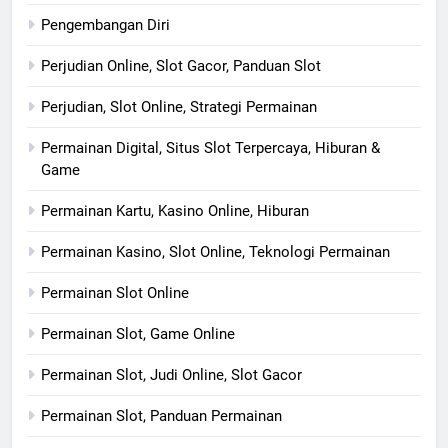
Pengembangan Diri
Perjudian Online, Slot Gacor, Panduan Slot
Perjudian, Slot Online, Strategi Permainan
Permainan Digital, Situs Slot Terpercaya, Hiburan &
Game
Permainan Kartu, Kasino Online, Hiburan
Permainan Kasino, Slot Online, Teknologi Permainan
Permainan Slot Online
Permainan Slot, Game Online
Permainan Slot, Judi Online, Slot Gacor
Permainan Slot, Panduan Permainan