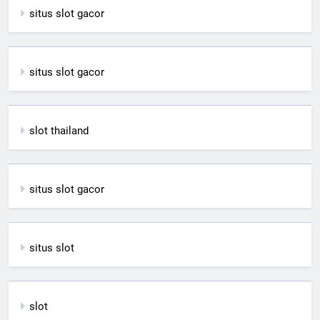
situs slot gacor
situs slot gacor
slot thailand
situs slot gacor
situs slot
slot