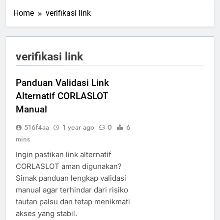
Home
verifikasi link
verifikasi link
Panduan Validasi Link
Alternatif CORLASLOT
Manual
516f4aa
1 year ago
0
6
mins
Ingin pastikan link alternatif
CORLASLOT aman digunakan?
Simak panduan lengkap validasi
manual agar terhindar dari risiko
tautan palsu dan tetap menikmati
akses yang stabil.