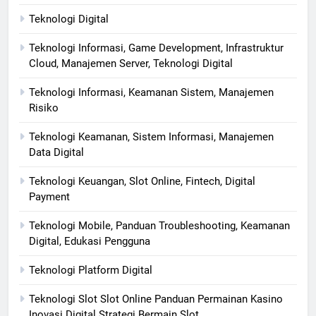
Teknologi Digital
Teknologi Informasi, Game Development, Infrastruktur
Cloud, Manajemen Server, Teknologi Digital
Teknologi Informasi, Keamanan Sistem, Manajemen
Risiko
Teknologi Keamanan, Sistem Informasi, Manajemen
Data Digital
Teknologi Keuangan, Slot Online, Fintech, Digital
Payment
Teknologi Mobile, Panduan Troubleshooting, Keamanan
Digital, Edukasi Pengguna
Teknologi Platform Digital
Teknologi Slot Slot Online Panduan Permainan Kasino
Inovasi Digital Strategi Bermain Slot