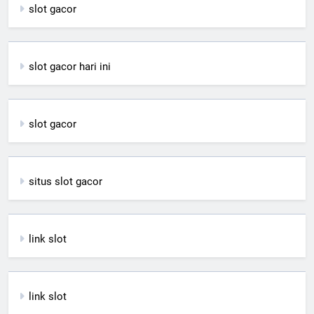
slot gacor
slot gacor hari ini
slot gacor
situs slot gacor
link slot
link slot