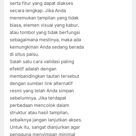
serta fitur yang dapat diakses
secara lengkap. Jika Anda
menemukan tampilan yang tidak
biasa, elemen visual yang kabur,
atau tombol yang tidak berfungsi
sebagaimana mestinya, maka ada
kemungkinan Anda sedang berada
di situs palsu.
Salah satu cara validasi paling
efektif adalah dengan
membandingkan tautan tersebut
dengan sumber link alternatif
resmi yang telah Anda simpan
sebelumnya. Jika terdapat
perbedaan mencolok dalam
struktur atau hasil tampilan,
sebaiknya jangan lanjutkan akses.
Untuk itu, sangat dianjurkan agar
pengguna menyimpan minimal