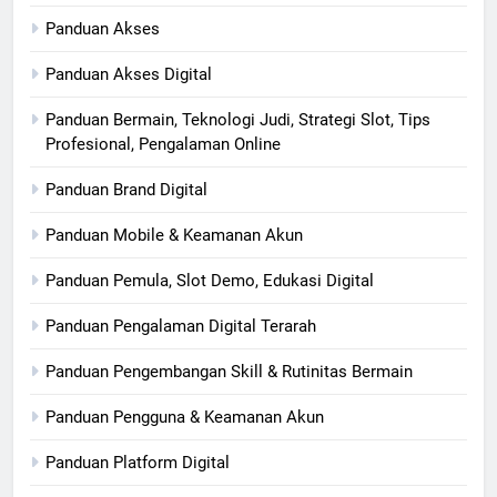
Panduan Akses
Panduan Akses Digital
Panduan Bermain, Teknologi Judi, Strategi Slot, Tips
Profesional, Pengalaman Online
Panduan Brand Digital
Panduan Mobile & Keamanan Akun
Panduan Pemula, Slot Demo, Edukasi Digital
Panduan Pengalaman Digital Terarah
Panduan Pengembangan Skill & Rutinitas Bermain
Panduan Pengguna & Keamanan Akun
Panduan Platform Digital