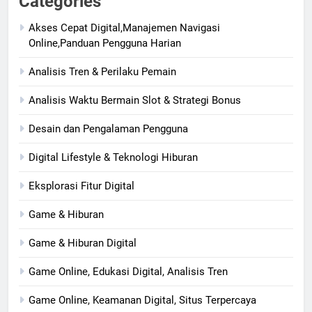
Categories
Akses Cepat Digital,Manajemen Navigasi
Online,Panduan Pengguna Harian
Analisis Tren & Perilaku Pemain
Analisis Waktu Bermain Slot & Strategi Bonus
Desain dan Pengalaman Pengguna
Digital Lifestyle & Teknologi Hiburan
Eksplorasi Fitur Digital
Game & Hiburan
Game & Hiburan Digital
Game Online, Edukasi Digital, Analisis Tren
Game Online, Keamanan Digital, Situs Terpercaya