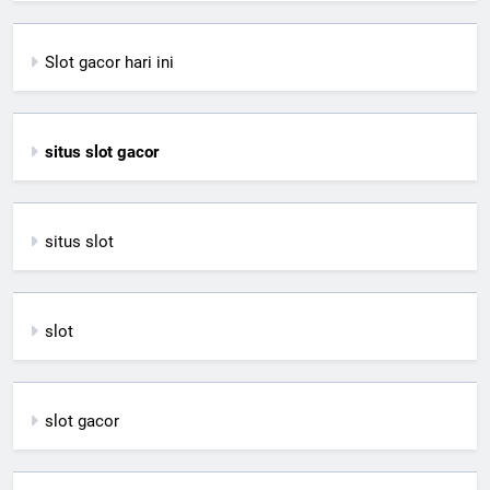
Slot gacor hari ini
situs slot gacor
situs slot
slot
slot gacor