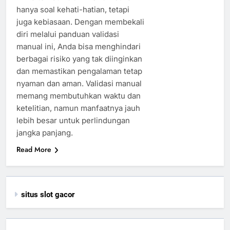
hanya soal kehati-hatian, tetapi
juga kebiasaan. Dengan membekali
diri melalui panduan validasi
manual ini, Anda bisa menghindari
berbagai risiko yang tak diinginkan
dan memastikan pengalaman tetap
nyaman dan aman. Validasi manual
memang membutuhkan waktu dan
ketelitian, namun manfaatnya jauh
lebih besar untuk perlindungan
jangka panjang.
Read More
situs slot gacor