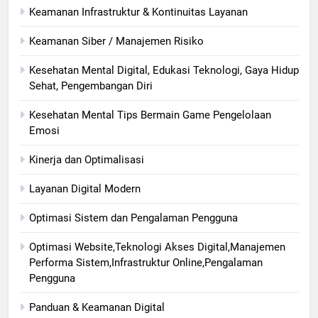
Keamanan Infrastruktur & Kontinuitas Layanan
Keamanan Siber / Manajemen Risiko
Kesehatan Mental Digital, Edukasi Teknologi, Gaya Hidup
Sehat, Pengembangan Diri
Kesehatan Mental Tips Bermain Game Pengelolaan
Emosi
Kinerja dan Optimalisasi
Layanan Digital Modern
Optimasi Sistem dan Pengalaman Pengguna
Optimasi Website,Teknologi Akses Digital,Manajemen
Performa Sistem,Infrastruktur Online,Pengalaman
Pengguna
Panduan & Keamanan Digital