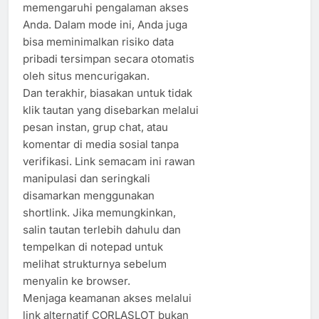
memengaruhi pengalaman akses
Anda. Dalam mode ini, Anda juga
bisa meminimalkan risiko data
pribadi tersimpan secara otomatis
oleh situs mencurigakan.
Dan terakhir, biasakan untuk tidak
klik tautan yang disebarkan melalui
pesan instan, grup chat, atau
komentar di media sosial tanpa
verifikasi. Link semacam ini rawan
manipulasi dan seringkali
disamarkan menggunakan
shortlink. Jika memungkinkan,
salin tautan terlebih dahulu dan
tempelkan di notepad untuk
melihat strukturnya sebelum
menyalin ke browser.
Menjaga keamanan akses melalui
link alternatif CORLASLOT bukan