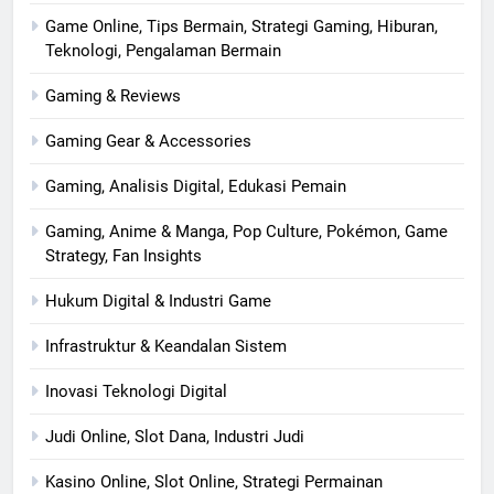
Game Online, Tips Bermain, Strategi Gaming, Hiburan,
Teknologi, Pengalaman Bermain
Gaming & Reviews
Gaming Gear & Accessories
Gaming, Analisis Digital, Edukasi Pemain
Gaming, Anime & Manga, Pop Culture, Pokémon, Game
Strategy, Fan Insights
Hukum Digital & Industri Game
Infrastruktur & Keandalan Sistem
Inovasi Teknologi Digital
Judi Online, Slot Dana, Industri Judi
Kasino Online, Slot Online, Strategi Permainan