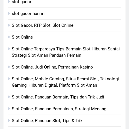
slot gacor
slot gacor hari ini
Slot Gacor, RTP Slot, Slot Online
Slot Online
Slot Online Terpercaya Tips Bermain Slot Hiburan Santai
Strategi Slot Aman Panduan Pemain
Slot Online, Judi Online, Permainan Kasino
Slot Online, Mobile Gaming, Situs Resmi Slot, Teknologi
Gaming, Hiburan Digital, Platform Slot Aman
Slot Online, Panduan Bermain, Tips dan Trik Judi
Slot Online, Panduan Permainan, Strategi Menang
Slot Online, Panduan Slot, Tips & Trik