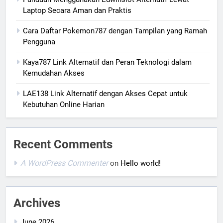
Laptop Secara Aman dan Praktis
Cara Daftar Pokemon787 dengan Tampilan yang Ramah
Pengguna
Kaya787 Link Alternatif dan Peran Teknologi dalam
Kemudahan Akses
LAE138 Link Alternatif dengan Akses Cepat untuk
Kebutuhan Online Harian
Recent Comments
A WordPress Commenter
on
Hello world!
Archives
June 2026