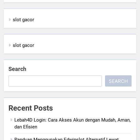
slot gacor
slot gacor
Search
SEARCH
Recent Posts
Lebah4D Login: Cara Akses Akun dengan Mudah, Aman,
dan Efisien
Panduan Menggunakan Edwinslot Alternatif Lewat