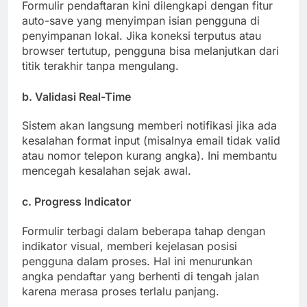
Formulir pendaftaran kini dilengkapi dengan fitur
auto-save yang menyimpan isian pengguna di
penyimpanan lokal. Jika koneksi terputus atau
browser tertutup, pengguna bisa melanjutkan dari
titik terakhir tanpa mengulang.
b.
Validasi Real-Time
Sistem akan langsung memberi notifikasi jika ada
kesalahan format input (misalnya email tidak valid
atau nomor telepon kurang angka). Ini membantu
mencegah kesalahan sejak awal.
c.
Progress Indicator
Formulir terbagi dalam beberapa tahap dengan
indikator visual, memberi kejelasan posisi
pengguna dalam proses. Hal ini menurunkan
angka pendaftar yang berhenti di tengah jalan
karena merasa proses terlalu panjang.