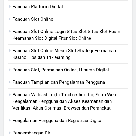
Panduan Platform Digital
Panduan Slot Online
Panduan Slot Online Login Situs Slot Situs Slot Resmi
Keamanan Slot Digital Fitur Slot Online
Panduan Slot Online Mesin Slot Strategi Permainan
Kasino Tips dan Trik Gaming
Panduan Slot, Permainan Online, Hiburan Digital
Panduan Tampilan dan Pengalaman Pengguna
Panduan Validasi Login Troubleshooting Form Web
Pengalaman Pengguna dan Akses Keamanan dan
Verifikasi Akun Optimasi Browser dan Perangkat
Pengalaman Pengguna dan Registrasi Digital
Pengembangan Diri