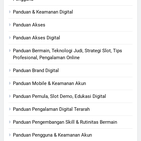
Panduan & Keamanan Digital
Panduan Akses
Panduan Akses Digital
Panduan Bermain, Teknologi Judi, Strategi Slot, Tips
Profesional, Pengalaman Online
Panduan Brand Digital
Panduan Mobile & Keamanan Akun
Panduan Pemula, Slot Demo, Edukasi Digital
Panduan Pengalaman Digital Terarah
Panduan Pengembangan Skill & Rutinitas Bermain
Panduan Pengguna & Keamanan Akun