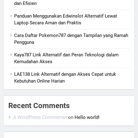
dan Efisien
Panduan Menggunakan Edwinslot Alternatif Lewat
Laptop Secara Aman dan Praktis
Cara Daftar Pokemon787 dengan Tampilan yang Ramah
Pengguna
Kaya787 Link Alternatif dan Peran Teknologi dalam
Kemudahan Akses
LAE138 Link Alternatif dengan Akses Cepat untuk
Kebutuhan Online Harian
Recent Comments
A WordPress Commenter
on
Hello world!