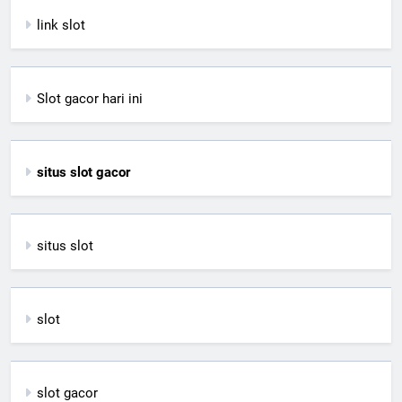
link slot
Slot gacor hari ini
situs slot gacor
situs slot
slot
slot gacor