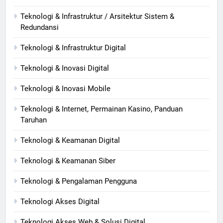
Teknologi & Infrastruktur / Arsitektur Sistem &
Redundansi
Teknologi & Infrastruktur Digital
Teknologi & Inovasi Digital
Teknologi & Inovasi Mobile
Teknologi & Internet, Permainan Kasino, Panduan
Taruhan
Teknologi & Keamanan Digital
Teknologi & Keamanan Siber
Teknologi & Pengalaman Pengguna
Teknologi Akses Digital
Teknologi Akses Web & Solusi Digital