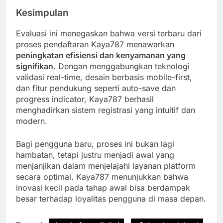
Kesimpulan
Evaluasi ini menegaskan bahwa versi terbaru dari
proses pendaftaran Kaya787 menawarkan
peningkatan efisiensi dan kenyamanan yang
signifikan
. Dengan menggabungkan teknologi
validasi real-time, desain berbasis mobile-first,
dan fitur pendukung seperti auto-save dan
progress indicator, Kaya787 berhasil
menghadirkan sistem registrasi yang intuitif dan
modern.
Bagi pengguna baru, proses ini bukan lagi
hambatan, tetapi justru menjadi awal yang
menjanjikan dalam menjelajahi layanan platform
secara optimal. Kaya787 menunjukkan bahwa
inovasi kecil pada tahap awal bisa berdampak
besar terhadap loyalitas pengguna di masa depan.