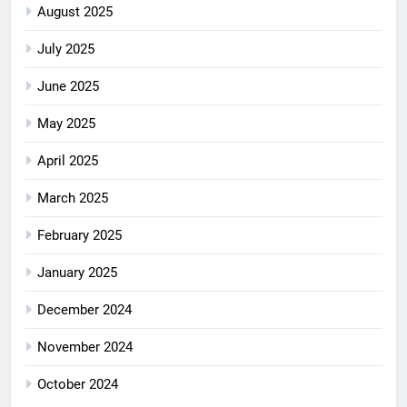
August 2025
July 2025
June 2025
May 2025
April 2025
March 2025
February 2025
January 2025
December 2024
November 2024
October 2024