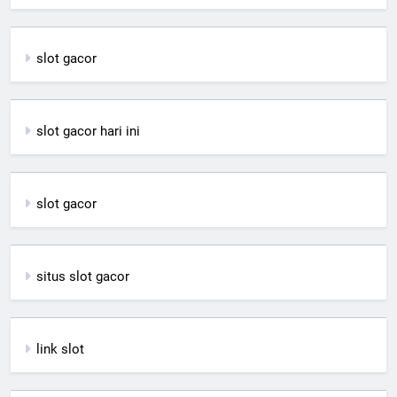
slot gacor
slot gacor hari ini
slot gacor
situs slot gacor
link slot