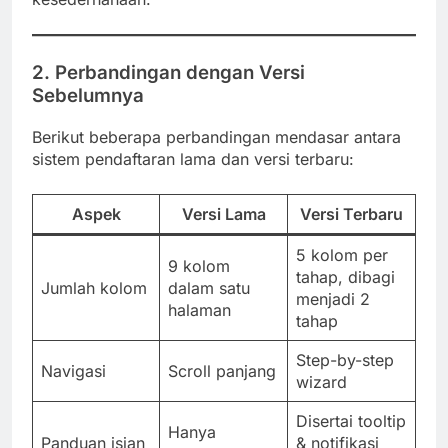
2.
Perbandingan dengan Versi
Sebelumnya
Berikut beberapa perbandingan mendasar antara
sistem pendaftaran lama dan versi terbaru:
Aspek
Versi Lama
Versi Terbaru
5 kolom per
9 kolom
tahap, dibagi
Jumlah kolom
dalam satu
menjadi 2
halaman
tahap
Step-by-step
Navigasi
Scroll panjang
wizard
Disertai tooltip
Hanya
Panduan isian
& notifikasi