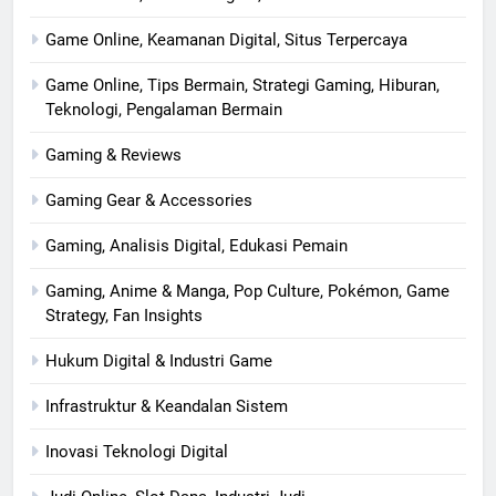
Game Online, Keamanan Digital, Situs Terpercaya
Game Online, Tips Bermain, Strategi Gaming, Hiburan,
Teknologi, Pengalaman Bermain
Gaming & Reviews
Gaming Gear & Accessories
Gaming, Analisis Digital, Edukasi Pemain
Gaming, Anime & Manga, Pop Culture, Pokémon, Game
Strategy, Fan Insights
Hukum Digital & Industri Game
Infrastruktur & Keandalan Sistem
Inovasi Teknologi Digital