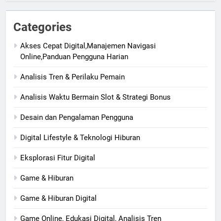
Categories
Akses Cepat Digital,Manajemen Navigasi
Online,Panduan Pengguna Harian
Analisis Tren & Perilaku Pemain
Analisis Waktu Bermain Slot & Strategi Bonus
Desain dan Pengalaman Pengguna
Digital Lifestyle & Teknologi Hiburan
Eksplorasi Fitur Digital
Game & Hiburan
Game & Hiburan Digital
Game Online, Edukasi Digital, Analisis Tren