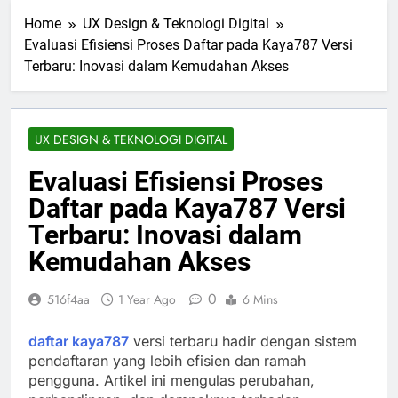
Home
UX Design & Teknologi Digital
Evaluasi Efisiensi Proses Daftar pada Kaya787 Versi
Terbaru: Inovasi dalam Kemudahan Akses
UX DESIGN & TEKNOLOGI DIGITAL
Evaluasi Efisiensi Proses
Daftar pada Kaya787 Versi
Terbaru: Inovasi dalam
Kemudahan Akses
0
516f4aa
1 Year Ago
6 Mins
daftar kaya787
versi terbaru hadir dengan sistem
pendaftaran yang lebih efisien dan ramah
pengguna. Artikel ini mengulas perubahan,