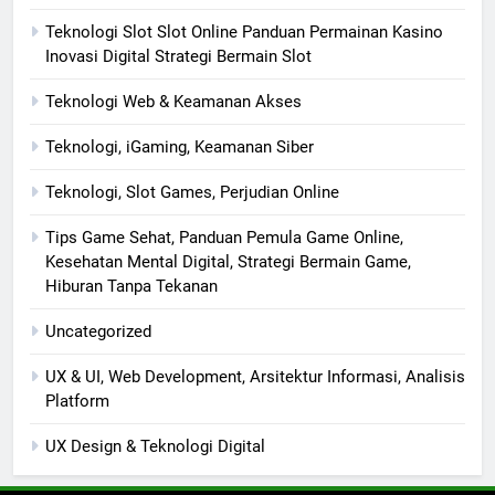
Teknologi Slot Slot Online Panduan Permainan Kasino
Inovasi Digital Strategi Bermain Slot
Teknologi Web & Keamanan Akses
Teknologi, iGaming, Keamanan Siber
Teknologi, Slot Games, Perjudian Online
Tips Game Sehat, Panduan Pemula Game Online,
Kesehatan Mental Digital, Strategi Bermain Game,
Hiburan Tanpa Tekanan
Uncategorized
UX & UI, Web Development, Arsitektur Informasi, Analisis
Platform
UX Design & Teknologi Digital