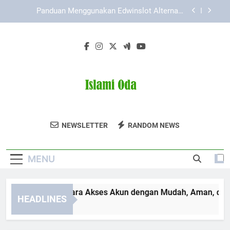
Skip
Cara Daftar Pokemon787 dengan Tampilan yang
to
Ramah Pengguna
content
Kaya787 Link Alternatif dan Peran Teknologi
dalam Kemudahan Akses
Lebah4D Login: Cara Akses Akun dengan Mudah,
Aman, dan Efisien
Panduan Menggunakan Edwinslot Alternatif
Lewat Laptop Secara Aman dan Praktis
Cara Daftar Pokemon787 dengan Tampilan yang
Ramah Pengguna
Islami Oda
Temukan Artikel Dan Konten Religi Di Islami
Kaya787 Link Alternatif dan Peran Teknologi
NEWSLETTER
RANDOM NEWS
dalam Kemudahan Akses
Oda.
MENU
bah4D Login: Cara Akses Akun dengan Mudah, Aman, dan Efi
HEADLINES
Months Ago