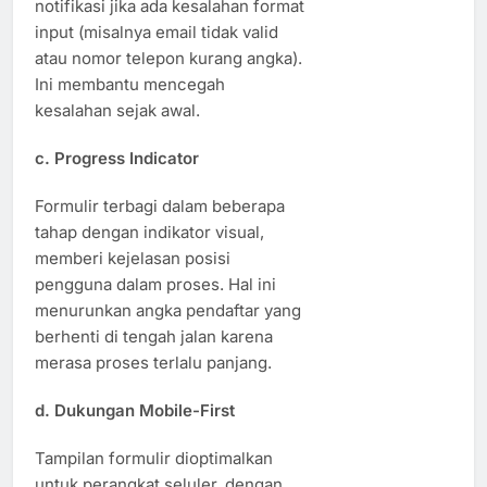
notifikasi jika ada kesalahan format
input (misalnya email tidak valid
atau nomor telepon kurang angka).
Ini membantu mencegah
kesalahan sejak awal.
c.
Progress Indicator
Formulir terbagi dalam beberapa
tahap dengan indikator visual,
memberi kejelasan posisi
pengguna dalam proses. Hal ini
menurunkan angka pendaftar yang
berhenti di tengah jalan karena
merasa proses terlalu panjang.
d.
Dukungan Mobile-First
Tampilan formulir dioptimalkan
untuk perangkat seluler, dengan