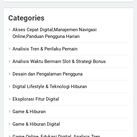
Categories
Akses Cepat Digital,Manajemen Navigasi
Online,Panduan Pengguna Harian
Analisis Tren & Perilaku Pemain
Analisis Waktu Bermain Slot & Strategi Bonus
Desain dan Pengalaman Pengguna
Digital Lifestyle & Teknologi Hiburan
Eksplorasi Fitur Digital
Game & Hiburan
Game & Hiburan Digital
Game Online, Edukasi Digital, Analisis Tren