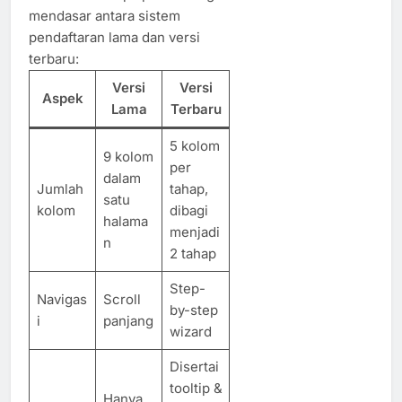
mendasar antara sistem
pendaftaran lama dan versi
terbaru:
Versi
Versi
Aspek
Lama
Terbaru
5 kolom
9 kolom
per
dalam
Jumlah
tahap,
satu
kolom
dibagi
halama
menjadi
n
2 tahap
Step-
Navigas
Scroll
by-step
i
panjang
wizard
Disertai
tooltip &
Hanya