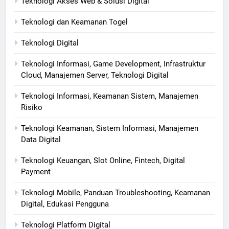
Teknologi Akses Web & Solusi Digital
Teknologi dan Keamanan Togel
Teknologi Digital
Teknologi Informasi, Game Development, Infrastruktur
Cloud, Manajemen Server, Teknologi Digital
Teknologi Informasi, Keamanan Sistem, Manajemen
Risiko
Teknologi Keamanan, Sistem Informasi, Manajemen
Data Digital
Teknologi Keuangan, Slot Online, Fintech, Digital
Payment
Teknologi Mobile, Panduan Troubleshooting, Keamanan
Digital, Edukasi Pengguna
Teknologi Platform Digital