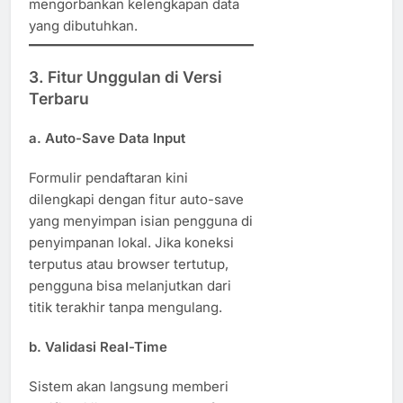
mengorbankan kelengkapan data
yang dibutuhkan.
3.
Fitur Unggulan di Versi
Terbaru
a.
Auto-Save Data Input
Formulir pendaftaran kini
dilengkapi dengan fitur auto-save
yang menyimpan isian pengguna di
penyimpanan lokal. Jika koneksi
terputus atau browser tertutup,
pengguna bisa melanjutkan dari
titik terakhir tanpa mengulang.
b.
Validasi Real-Time
Sistem akan langsung memberi