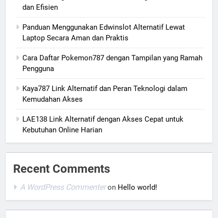
dan Efisien
Panduan Menggunakan Edwinslot Alternatif Lewat
Laptop Secara Aman dan Praktis
Cara Daftar Pokemon787 dengan Tampilan yang Ramah
Pengguna
Kaya787 Link Alternatif dan Peran Teknologi dalam
Kemudahan Akses
LAE138 Link Alternatif dengan Akses Cepat untuk
Kebutuhan Online Harian
Recent Comments
A WordPress Commenter
on
Hello world!