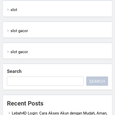
slot
slot gacor
slot gacor
Search
SEARCH
Recent Posts
Lebah4D Login: Cara Akses Akun dengan Mudah, Aman,