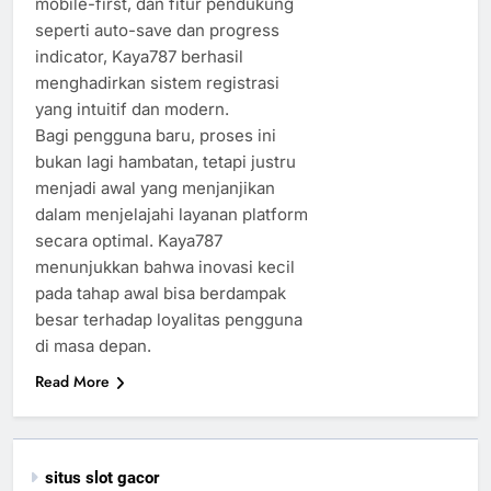
mobile-first, dan fitur pendukung
seperti auto-save dan progress
indicator, Kaya787 berhasil
menghadirkan sistem registrasi
yang intuitif dan modern.
Bagi pengguna baru, proses ini
bukan lagi hambatan, tetapi justru
menjadi awal yang menjanjikan
dalam menjelajahi layanan platform
secara optimal. Kaya787
menunjukkan bahwa inovasi kecil
pada tahap awal bisa berdampak
besar terhadap loyalitas pengguna
di masa depan.
Read More
situs slot gacor