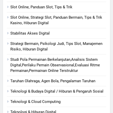
Slot Online, Panduan Slot, Tips & Trik
Slot Online, Strategi Slot, Panduan Bermain, Tips & Trik
Kasino, Hiburan Digital
Stabilitas Akses Digital
Strategi Bermain, Psikologi Judi, Tips Slot, Manajemen
Risiko, Hiburan Digital
Studi Pola Permainan Berkelanjutan,Analisis Sistem
Digital,Perilaku Pemain Observasional,Evaluasi Ritme
Permainan,Permainan Online Terstruktur
Taruhan Olahraga, Agen Bola, Pengalaman Taruhan
Teknologi & Budaya Digital / Hiburan & Pengaruh Sosial
Teknologi & Cloud Computing
Teknologi & Hiburan Digital