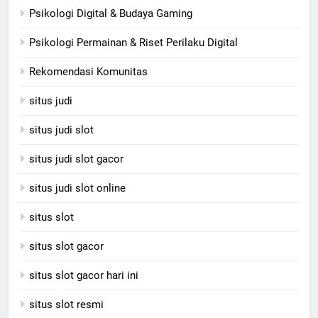
Psikologi Digital & Budaya Gaming
Psikologi Permainan & Riset Perilaku Digital
Rekomendasi Komunitas
situs judi
situs judi slot
situs judi slot gacor
situs judi slot online
situs slot
situs slot gacor
situs slot gacor hari ini
situs slot resmi