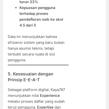
turun 33%
Kepuasan pengguna
terhadap proses
pendaftaran naik ke skor
4.5 dari 5
Data ini menunjukkan bahwa
efisiensi sistem yang baru bukan
hanya asumsi teknis, tetapi
terbukti secara nyata di sisi
pengguna.
5.
Kesesuaian dengan
Prinsip E-E-A-T
Sebagai platform digital, Kaya787
menunjukkan nilai
Experience
melalui proses daftar yang sudah
teruji pengguna.
Expertise
dan