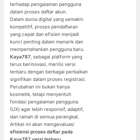
terhadap pengalaman pengguna
dalam proses daftar akun.
Dalam dunia digital yang semakin
kompetitif, proses pendaftaran
yang cepat dan efisien menjadi
kunci penting dalam menarik dan
mempertahankan pengguna baru.
Kaya787
, sebagai platform yang
terus berinovasi, merilis versi
terbaru dengan berbagai perbaikan
signifikan dalam proses registrasi.
Perubahan ini bukan hanya
kosmetik, tetapi menyentuh
fondasi pengalaman pengguna
(UX) agar lebih responsif, adaptif,
dan ramah di semua perangkat.
Artikel ini akan mengevaluasi
efisiensi proses daftar pada
Kaya787 versi terbaru
,