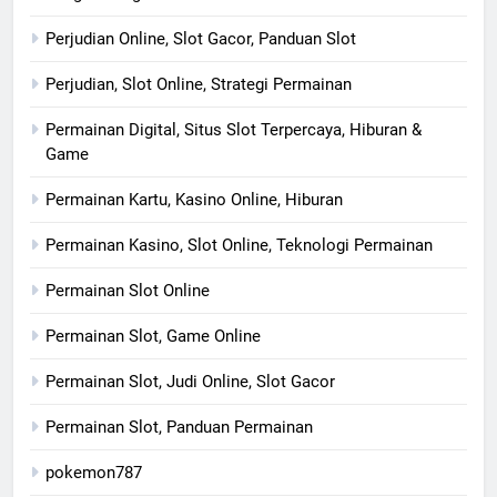
Perjudian Online, Slot Gacor, Panduan Slot
Perjudian, Slot Online, Strategi Permainan
Permainan Digital, Situs Slot Terpercaya, Hiburan &
Game
Permainan Kartu, Kasino Online, Hiburan
Permainan Kasino, Slot Online, Teknologi Permainan
Permainan Slot Online
Permainan Slot, Game Online
Permainan Slot, Judi Online, Slot Gacor
Permainan Slot, Panduan Permainan
pokemon787