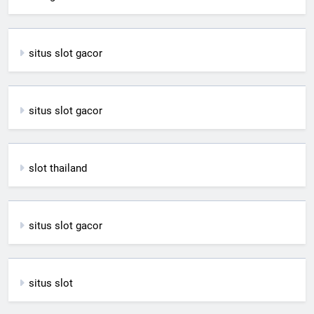
situs slot gacor
situs slot gacor
slot thailand
situs slot gacor
situs slot