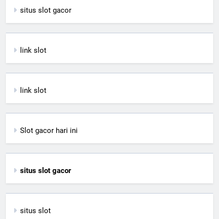
situs slot gacor
link slot
link slot
Slot gacor hari ini
situs slot gacor
situs slot