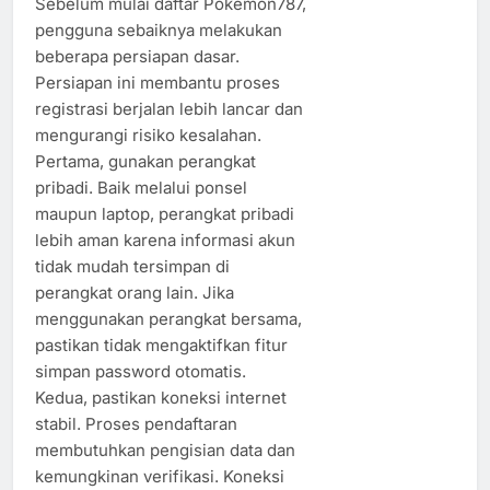
Sebelum mulai daftar Pokemon787,
pengguna sebaiknya melakukan
beberapa persiapan dasar.
Persiapan ini membantu proses
registrasi berjalan lebih lancar dan
mengurangi risiko kesalahan.
Pertama, gunakan perangkat
pribadi. Baik melalui ponsel
maupun laptop, perangkat pribadi
lebih aman karena informasi akun
tidak mudah tersimpan di
perangkat orang lain. Jika
menggunakan perangkat bersama,
pastikan tidak mengaktifkan fitur
simpan password otomatis.
Kedua, pastikan koneksi internet
stabil. Proses pendaftaran
membutuhkan pengisian data dan
kemungkinan verifikasi. Koneksi