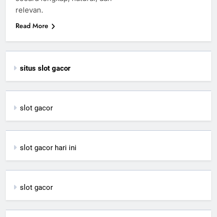
relevan.
Read More
situs slot gacor
slot gacor
slot gacor hari ini
slot gacor