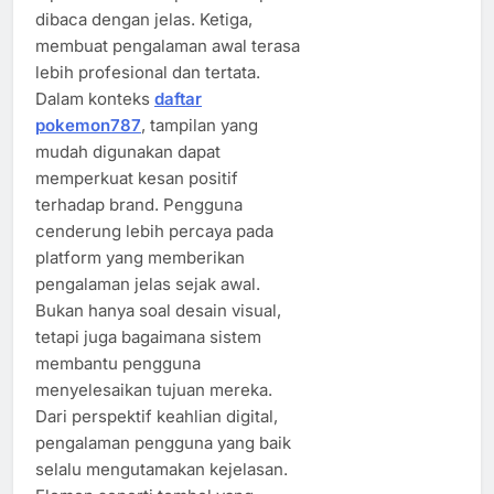
dibaca dengan jelas. Ketiga,
membuat pengalaman awal terasa
lebih profesional dan tertata.
Dalam konteks
daftar
pokemon787
, tampilan yang
mudah digunakan dapat
memperkuat kesan positif
terhadap brand. Pengguna
cenderung lebih percaya pada
platform yang memberikan
pengalaman jelas sejak awal.
Bukan hanya soal desain visual,
tetapi juga bagaimana sistem
membantu pengguna
menyelesaikan tujuan mereka.
Dari perspektif keahlian digital,
pengalaman pengguna yang baik
selalu mengutamakan kejelasan.