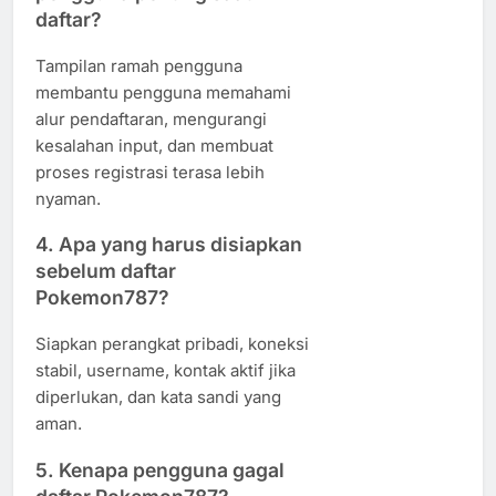
daftar?
Tampilan ramah pengguna
membantu pengguna memahami
alur pendaftaran, mengurangi
kesalahan input, dan membuat
proses registrasi terasa lebih
nyaman.
4. Apa yang harus disiapkan
sebelum daftar
Pokemon787?
Siapkan perangkat pribadi, koneksi
stabil, username, kontak aktif jika
diperlukan, dan kata sandi yang
aman.
5. Kenapa pengguna gagal