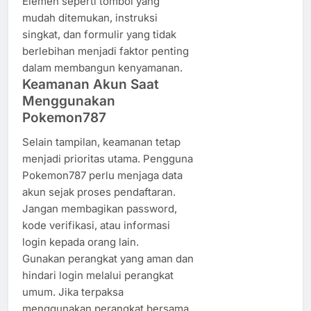
Elemen seperti tombol yang
mudah ditemukan, instruksi
singkat, dan formulir yang tidak
berlebihan menjadi faktor penting
dalam membangun kenyamanan.
Keamanan Akun Saat
Menggunakan
Pokemon787
Selain tampilan, keamanan tetap
menjadi prioritas utama. Pengguna
Pokemon787 perlu menjaga data
akun sejak proses pendaftaran.
Jangan membagikan password,
kode verifikasi, atau informasi
login kepada orang lain.
Gunakan perangkat yang aman dan
hindari login melalui perangkat
umum. Jika terpaksa
menggunakan perangkat bersama,