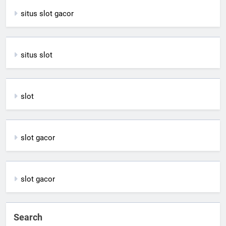
situs slot gacor
situs slot
slot
slot gacor
slot gacor
Search