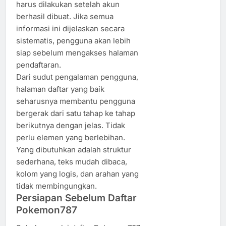
harus dilakukan setelah akun
berhasil dibuat. Jika semua
informasi ini dijelaskan secara
sistematis, pengguna akan lebih
siap sebelum mengakses halaman
pendaftaran.
Dari sudut pengalaman pengguna,
halaman daftar yang baik
seharusnya membantu pengguna
bergerak dari satu tahap ke tahap
berikutnya dengan jelas. Tidak
perlu elemen yang berlebihan.
Yang dibutuhkan adalah struktur
sederhana, teks mudah dibaca,
kolom yang logis, dan arahan yang
tidak membingungkan.
Persiapan Sebelum Daftar
Pokemon787