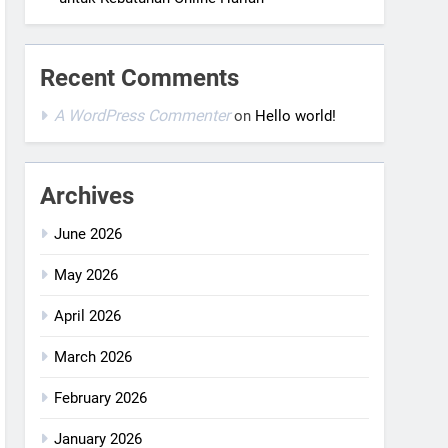
Recent Comments
A WordPress Commenter
on
Hello world!
Archives
June 2026
May 2026
April 2026
March 2026
February 2026
January 2026