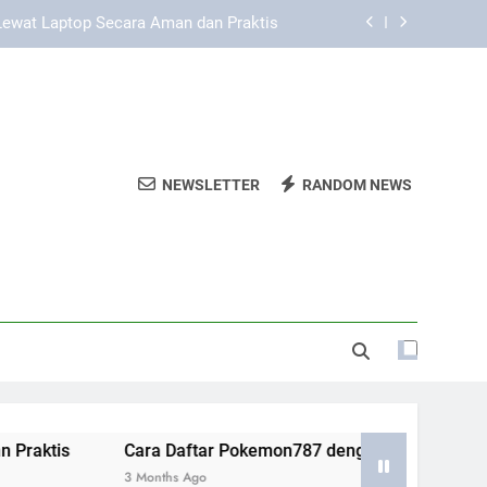
Lewat Laptop Secara Aman dan Praktis
engan Tampilan yang Ramah Pengguna
eran Teknologi dalam Kemudahan Akses
Akun dengan Mudah, Aman, dan Efisien
NEWSLETTER
RANDOM NEWS
Lewat Laptop Secara Aman dan Praktis
engan Tampilan yang Ramah Pengguna
eran Teknologi dalam Kemudahan Akses
Cara Daftar Pokemon787 dengan Tampilan yang Rama
3 Months Ago