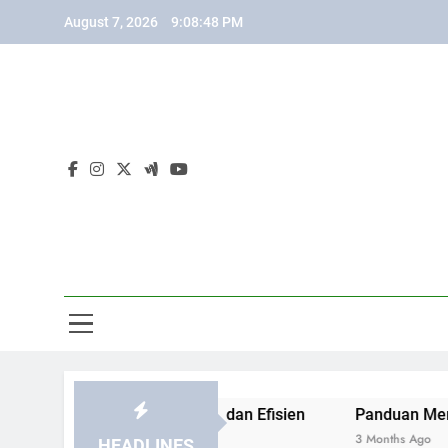
Skip
August 7, 2026
9:08:49 PM
to
content
Isl
Temukan Ar
dengan Mudah, Aman, dan Efisien
Panduan Menggunakan 
3 Months Ago
HEADLINES