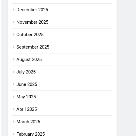
December 2025
November 2025
October 2025
September 2025
August 2025
July 2025
June 2025
May 2025
April 2025
March 2025
February 2025