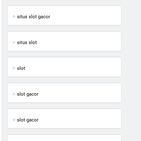
situs slot gacor
situs slot
slot
slot gacor
slot gacor