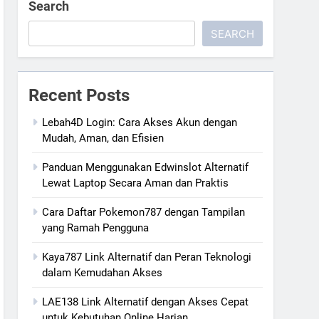
Search
SEARCH
Recent Posts
Lebah4D Login: Cara Akses Akun dengan
Mudah, Aman, dan Efisien
Panduan Menggunakan Edwinslot Alternatif
Lewat Laptop Secara Aman dan Praktis
Cara Daftar Pokemon787 dengan Tampilan
yang Ramah Pengguna
Kaya787 Link Alternatif dan Peran Teknologi
dalam Kemudahan Akses
LAE138 Link Alternatif dengan Akses Cepat
untuk Kebutuhan Online Harian