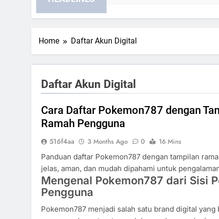
Home
Daftar Akun Digital
Daftar Akun Digital
Cara Daftar Pokemon787 dengan Tam
Ramah Pengguna
516f4aa
3 Months Ago
0
16 Mins
Panduan daftar Pokemon787 dengan tampilan rama
jelas, aman, dan mudah dipahami untuk pengalama
Mengenal Pokemon787 dari Sisi 
Pengguna
Pokemon787 menjadi salah satu brand digital yang 