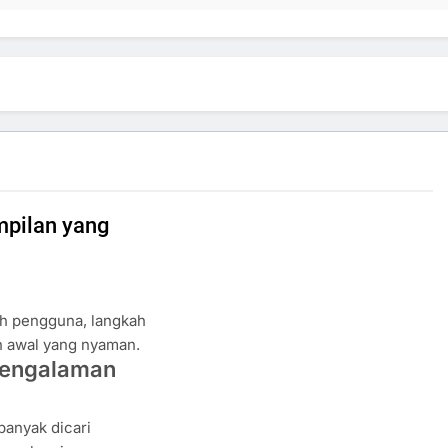
pilan yang
h pengguna, langkah
n awal yang nyaman.
Pengalaman
banyak dicari