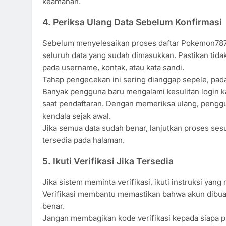
keamanan.
4. Periksa Ulang Data Sebelum Konfirmasi
Sebelum menyelesaikan proses daftar Pokemon787,
seluruh data yang sudah dimasukkan. Pastikan tidak
pada username, kontak, atau kata sandi.
Tahap pengecekan ini sering dianggap sepele, pada
Banyak pengguna baru mengalami kesulitan login ka
saat pendaftaran. Dengan memeriksa ulang, peng
kendala sejak awal.
Jika semua data sudah benar, lanjutkan proses ses
tersedia pada halaman.
5. Ikuti Verifikasi Jika Tersedia
Jika sistem meminta verifikasi, ikuti instruksi yang 
Verifikasi membantu memastikan bahwa akun dibua
benar.
Jangan membagikan kode verifikasi kepada siapa p