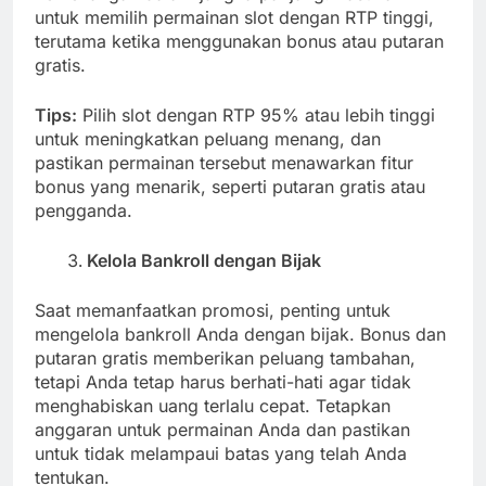
untuk memilih permainan slot dengan RTP tinggi,
terutama ketika menggunakan bonus atau putaran
gratis.
Tips:
Pilih slot dengan RTP 95% atau lebih tinggi
untuk meningkatkan peluang menang, dan
pastikan permainan tersebut menawarkan fitur
bonus yang menarik, seperti putaran gratis atau
pengganda.
Kelola Bankroll dengan Bijak
Saat memanfaatkan promosi, penting untuk
mengelola bankroll Anda dengan bijak. Bonus dan
putaran gratis memberikan peluang tambahan,
tetapi Anda tetap harus berhati-hati agar tidak
menghabiskan uang terlalu cepat. Tetapkan
anggaran untuk permainan Anda dan pastikan
untuk tidak melampaui batas yang telah Anda
tentukan.