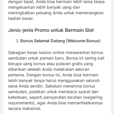
dengan tepat, Anda bisa bermain lebih lama tanpa
mengeluarkan lebih banyak uang dan
meningkatkan peluang Anda untuk memenangkan
hadiah besar.
Jenis-jenis Promo untuk Bermain Slot
Bonus Selamat Datang (Welcome Bonus)
Sebagian besar kasino online menawarkan bonus
sambutan untuk pemain baru. Bonus ini sering kali
berupa uang bonus atau putaran gratis yang
diberikan setelah Anda melakukan setoran
pertama. Dengan bonus ini, Anda bisa bermain
lebih banyak tanpa harus menggunakan seluruh
dana Anda sendiri. Sebelum menerima bonus
sambutan, pastikan untuk membaca syarat dan
ketentuan, seperti persyaratan taruhan (wagering
requirements), agar Anda bisa memanfaatkannya
secara maksimal.