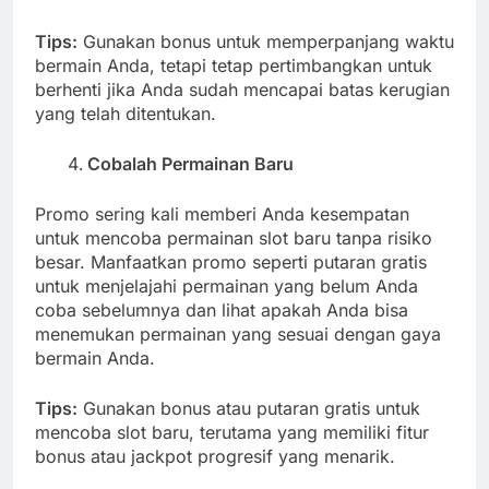
Tips:
Gunakan bonus untuk memperpanjang waktu
bermain Anda, tetapi tetap pertimbangkan untuk
berhenti jika Anda sudah mencapai batas kerugian
yang telah ditentukan.
Cobalah Permainan Baru
Promo sering kali memberi Anda kesempatan
untuk mencoba permainan slot baru tanpa risiko
besar. Manfaatkan promo seperti putaran gratis
untuk menjelajahi permainan yang belum Anda
coba sebelumnya dan lihat apakah Anda bisa
menemukan permainan yang sesuai dengan gaya
bermain Anda.
Tips:
Gunakan bonus atau putaran gratis untuk
mencoba slot baru, terutama yang memiliki fitur
bonus atau jackpot progresif yang menarik.