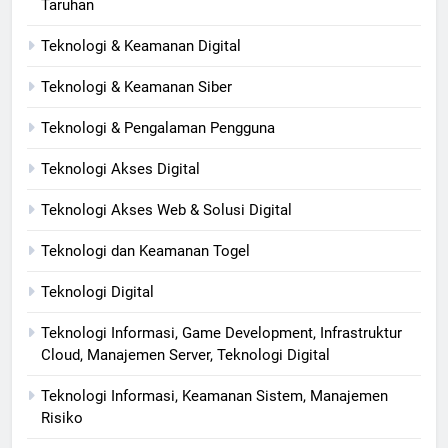
Taruhan
Teknologi & Keamanan Digital
Teknologi & Keamanan Siber
Teknologi & Pengalaman Pengguna
Teknologi Akses Digital
Teknologi Akses Web & Solusi Digital
Teknologi dan Keamanan Togel
Teknologi Digital
Teknologi Informasi, Game Development, Infrastruktur
Cloud, Manajemen Server, Teknologi Digital
Teknologi Informasi, Keamanan Sistem, Manajemen
Risiko