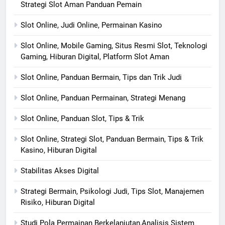
Strategi Slot Aman Panduan Pemain
Slot Online, Judi Online, Permainan Kasino
Slot Online, Mobile Gaming, Situs Resmi Slot, Teknologi
Gaming, Hiburan Digital, Platform Slot Aman
Slot Online, Panduan Bermain, Tips dan Trik Judi
Slot Online, Panduan Permainan, Strategi Menang
Slot Online, Panduan Slot, Tips & Trik
Slot Online, Strategi Slot, Panduan Bermain, Tips & Trik
Kasino, Hiburan Digital
Stabilitas Akses Digital
Strategi Bermain, Psikologi Judi, Tips Slot, Manajemen
Risiko, Hiburan Digital
Studi Pola Permainan Berkelanjutan,Analisis Sistem