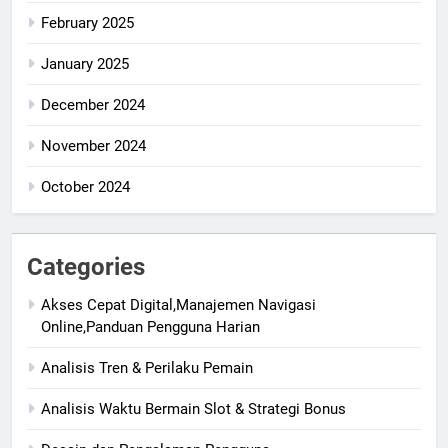
February 2025
January 2025
December 2024
November 2024
October 2024
Categories
Akses Cepat Digital,Manajemen Navigasi
Online,Panduan Pengguna Harian
Analisis Tren & Perilaku Pemain
Analisis Waktu Bermain Slot & Strategi Bonus