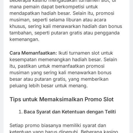
mana pemain dapat berkompetisi untuk
mendapatkan hadiah besar. Selain itu, promosi
musiman, seperti selama liburan atau acara
khusus, sering kali menawarkan hadiah dan bonus
tambahan, seperti putaran gratis atau pengganda
kemenangan.
Cara Memanfaatkan:
Ikuti turnamen slot untuk
kesempatan memenangkan hadiah besar. Selain
itu, pastikan untuk memanfaatkan promosi
musiman yang sering kali menawarkan bonus
besar atau putaran gratis, yang memberikan
peluang lebih besar untuk menang.
Tips untuk Memaksimalkan Promo Slot
Baca Syarat dan Ketentuan dengan Teliti
Setiap promo biasanya memiliki syarat dan
ketentuan yang harus dipenuhi. Beberapa kasino