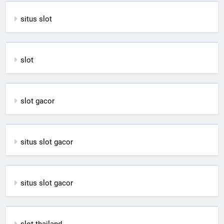
situs slot
slot
slot gacor
situs slot gacor
situs slot gacor