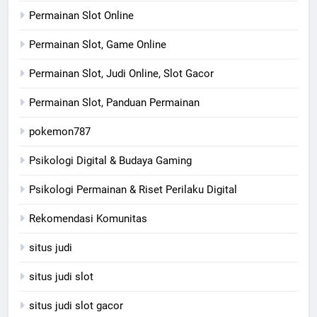
Permainan Slot Online
Permainan Slot, Game Online
Permainan Slot, Judi Online, Slot Gacor
Permainan Slot, Panduan Permainan
pokemon787
Psikologi Digital & Budaya Gaming
Psikologi Permainan & Riset Perilaku Digital
Rekomendasi Komunitas
situs judi
situs judi slot
situs judi slot gacor