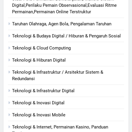
Digital,Perilaku Pemain Observasional,Evaluasi Ritme
Permainan,Permainan Online Terstruktur
Taruhan Olahraga, Agen Bola, Pengalaman Taruhan
Teknologi & Budaya Digital / Hiburan & Pengaruh Sosial
Teknologi & Cloud Computing
Teknologi & Hiburan Digital
Teknologi & Infrastruktur / Arsitektur Sistem &
Redundansi
Teknologi & Infrastruktur Digital
Teknologi & Inovasi Digital
Teknologi & Inovasi Mobile
Teknologi & Internet, Permainan Kasino, Panduan