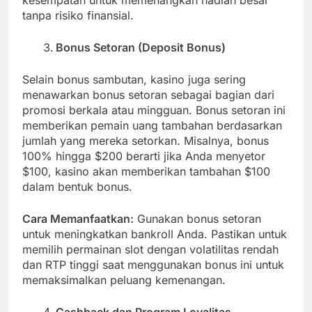
tanpa risiko finansial.
Bonus Setoran (Deposit Bonus)
Selain bonus sambutan, kasino juga sering
menawarkan bonus setoran sebagai bagian dari
promosi berkala atau mingguan. Bonus setoran ini
memberikan pemain uang tambahan berdasarkan
jumlah yang mereka setorkan. Misalnya, bonus
100% hingga $200 berarti jika Anda menyetor
$100, kasino akan memberikan tambahan $100
dalam bentuk bonus.
Cara Memanfaatkan:
Gunakan bonus setoran
untuk meningkatkan bankroll Anda. Pastikan untuk
memilih permainan slot dengan volatilitas rendah
dan RTP tinggi saat menggunakan bonus ini untuk
memaksimalkan peluang kemenangan.
Cashback dan Program Loyalitas