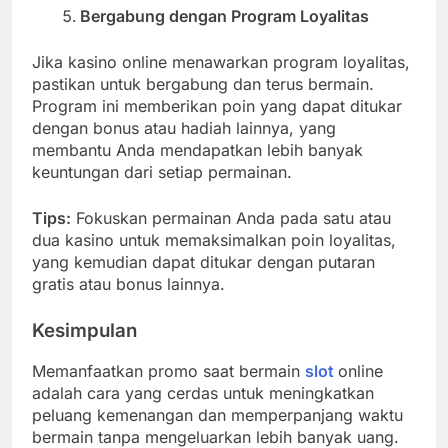
Bergabung dengan Program Loyalitas
Jika kasino online menawarkan program loyalitas,
pastikan untuk bergabung dan terus bermain.
Program ini memberikan poin yang dapat ditukar
dengan bonus atau hadiah lainnya, yang
membantu Anda mendapatkan lebih banyak
keuntungan dari setiap permainan.
Tips:
Fokuskan permainan Anda pada satu atau
dua kasino untuk memaksimalkan poin loyalitas,
yang kemudian dapat ditukar dengan putaran
gratis atau bonus lainnya.
Kesimpulan
Memanfaatkan promo saat bermain
slot
online
adalah cara yang cerdas untuk meningkatkan
peluang kemenangan dan memperpanjang waktu
bermain tanpa mengeluarkan lebih banyak uang.