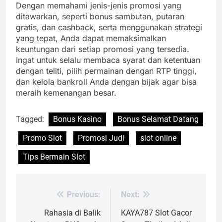
Dengan memahami jenis-jenis promosi yang
ditawarkan, seperti bonus sambutan, putaran
gratis, dan cashback, serta menggunakan strategi
yang tepat, Anda dapat memaksimalkan
keuntungan dari setiap promosi yang tersedia.
Ingat untuk selalu membaca syarat dan ketentuan
dengan teliti, pilih permainan dengan RTP tinggi,
dan kelola bankroll Anda dengan bijak agar bisa
meraih kemenangan besar.
Tagged:
Bonus Kasino
Bonus Selamat Datang
Promo Slot
Promosi Judi
slot online
Tips Bermain Slot
Previous:
Next:
Post
navigation
Rahasia di Balik
KAYA787 Slot Gacor