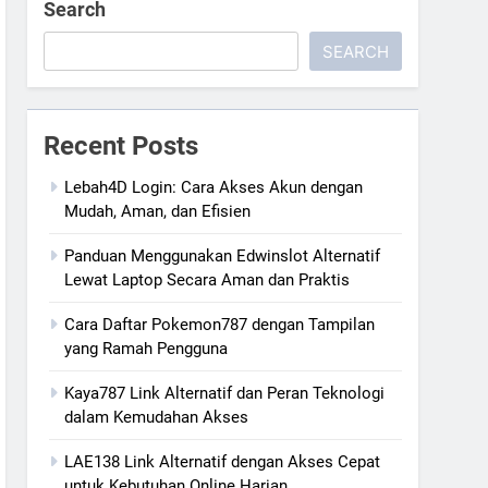
Search
SEARCH
Recent Posts
Lebah4D Login: Cara Akses Akun dengan
Mudah, Aman, dan Efisien
Panduan Menggunakan Edwinslot Alternatif
Lewat Laptop Secara Aman dan Praktis
Cara Daftar Pokemon787 dengan Tampilan
yang Ramah Pengguna
Kaya787 Link Alternatif dan Peran Teknologi
dalam Kemudahan Akses
LAE138 Link Alternatif dengan Akses Cepat
untuk Kebutuhan Online Harian