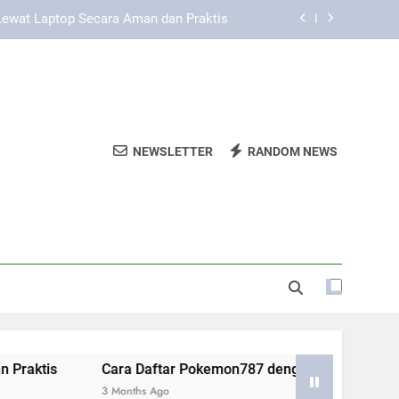
Lewat Laptop Secara Aman dan Praktis
engan Tampilan yang Ramah Pengguna
eran Teknologi dalam Kemudahan Akses
Akun dengan Mudah, Aman, dan Efisien
NEWSLETTER
RANDOM NEWS
Lewat Laptop Secara Aman dan Praktis
engan Tampilan yang Ramah Pengguna
eran Teknologi dalam Kemudahan Akses
Cara Daftar Pokemon787 dengan Tampilan yang Ramah 
3 Months Ago