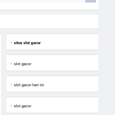
situs slot gacor
slot gacor
slot gacor hari ini
slot gacor