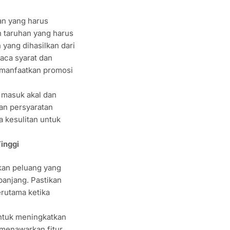
an yang harus
 taruhan yang harus
yang dihasilkan dari
aca syarat dan
emanfaatkan promosi
 masuk akal dan
an persyaratan
a kesulitan untuk
inggi
ikan peluang yang
panjang. Pastikan
erutama ketika
untuk meningkatkan
 menawarkan fitur