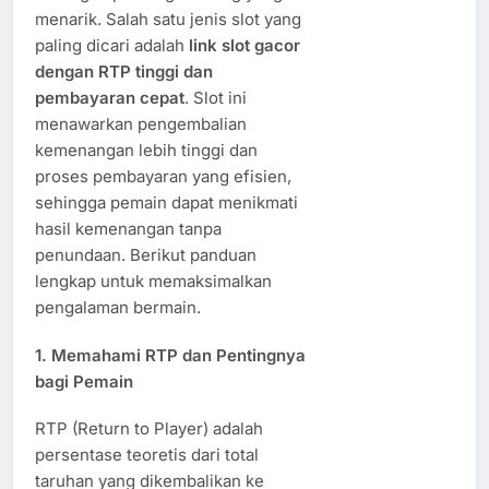
menarik. Salah satu jenis slot yang
paling dicari adalah
link slot gacor
dengan RTP tinggi dan
pembayaran cepat
. Slot ini
menawarkan pengembalian
kemenangan lebih tinggi dan
proses pembayaran yang efisien,
sehingga pemain dapat menikmati
hasil kemenangan tanpa
penundaan. Berikut panduan
lengkap untuk memaksimalkan
pengalaman bermain.
1. Memahami RTP dan Pentingnya
bagi Pemain
RTP (Return to Player) adalah
persentase teoretis dari total
taruhan yang dikembalikan ke