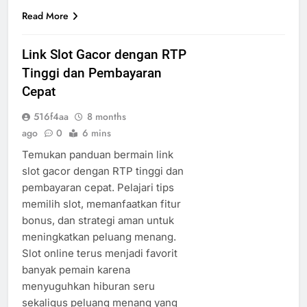
Read More
Link Slot Gacor dengan RTP
Tinggi dan Pembayaran
Cepat
516f4aa
8 months
ago
0
6 mins
Temukan panduan bermain link
slot gacor dengan RTP tinggi dan
pembayaran cepat. Pelajari tips
memilih slot, memanfaatkan fitur
bonus, dan strategi aman untuk
meningkatkan peluang menang.
Slot online terus menjadi favorit
banyak pemain karena
menyuguhkan hiburan seru
sekaligus peluang menang yang