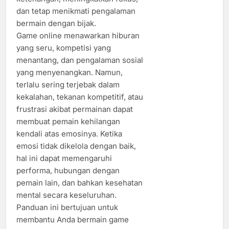
dan tetap menikmati pengalaman
bermain dengan bijak.
Game online menawarkan hiburan
yang seru, kompetisi yang
menantang, dan pengalaman sosial
yang menyenangkan. Namun,
terlalu sering terjebak dalam
kekalahan, tekanan kompetitif, atau
frustrasi akibat permainan dapat
membuat pemain kehilangan
kendali atas emosinya. Ketika
emosi tidak dikelola dengan baik,
hal ini dapat memengaruhi
performa, hubungan dengan
pemain lain, dan bahkan kesehatan
mental secara keseluruhan.
Panduan ini bertujuan untuk
membantu Anda bermain game