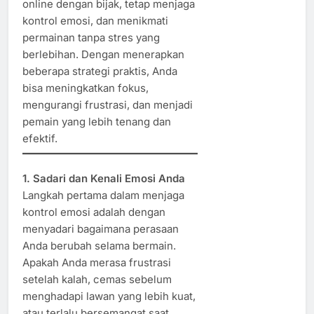
online dengan bijak, tetap menjaga
kontrol emosi, dan menikmati
permainan tanpa stres yang
berlebihan. Dengan menerapkan
beberapa strategi praktis, Anda
bisa meningkatkan fokus,
mengurangi frustrasi, dan menjadi
pemain yang lebih tenang dan
efektif.
1. Sadari dan Kenali Emosi Anda
Langkah pertama dalam menjaga
kontrol emosi adalah dengan
menyadari bagaimana perasaan
Anda berubah selama bermain.
Apakah Anda merasa frustrasi
setelah kalah, cemas sebelum
menghadapi lawan yang lebih kuat,
atau terlalu bersemangat saat