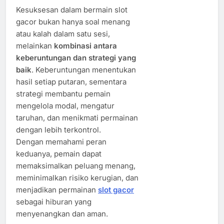
Kesuksesan dalam bermain slot
gacor bukan hanya soal menang
atau kalah dalam satu sesi,
melainkan
kombinasi antara
keberuntungan dan strategi yang
baik
. Keberuntungan menentukan
hasil setiap putaran, sementara
strategi membantu pemain
mengelola modal, mengatur
taruhan, dan menikmati permainan
dengan lebih terkontrol.
Dengan memahami peran
keduanya, pemain dapat
memaksimalkan peluang menang,
meminimalkan risiko kerugian, dan
menjadikan permainan
slot gacor
sebagai hiburan yang
menyenangkan dan aman.