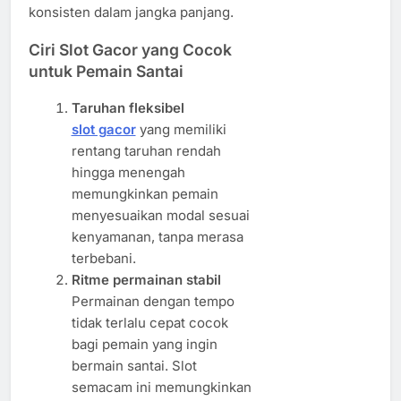
konsisten dalam jangka panjang.
Ciri Slot Gacor yang Cocok
untuk Pemain Santai
Taruhan fleksibel
slot gacor
yang memiliki
rentang taruhan rendah
hingga menengah
memungkinkan pemain
menyesuaikan modal sesuai
kenyamanan, tanpa merasa
terbebani.
Ritme permainan stabil
Permainan dengan tempo
tidak terlalu cepat cocok
bagi pemain yang ingin
bermain santai. Slot
semacam ini memungkinkan