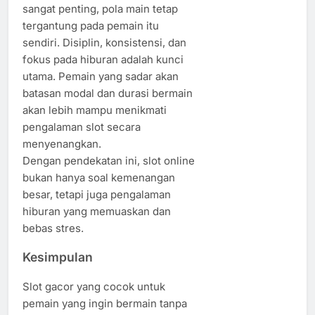
sangat penting, pola main tetap
tergantung pada pemain itu
sendiri. Disiplin, konsistensi, dan
fokus pada hiburan adalah kunci
utama. Pemain yang sadar akan
batasan modal dan durasi bermain
akan lebih mampu menikmati
pengalaman slot secara
menyenangkan.
Dengan pendekatan ini, slot online
bukan hanya soal kemenangan
besar, tetapi juga pengalaman
hiburan yang memuaskan dan
bebas stres.
Kesimpulan
Slot gacor yang cocok untuk
pemain yang ingin bermain tanpa