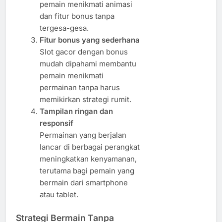
pemain menikmati animasi
dan fitur bonus tanpa
tergesa-gesa.
Fitur bonus yang sederhana
Slot gacor dengan bonus
mudah dipahami membantu
pemain menikmati
permainan tanpa harus
memikirkan strategi rumit.
Tampilan ringan dan
responsif
Permainan yang berjalan
lancar di berbagai perangkat
meningkatkan kenyamanan,
terutama bagi pemain yang
bermain dari smartphone
atau tablet.
Strategi Bermain Tanpa