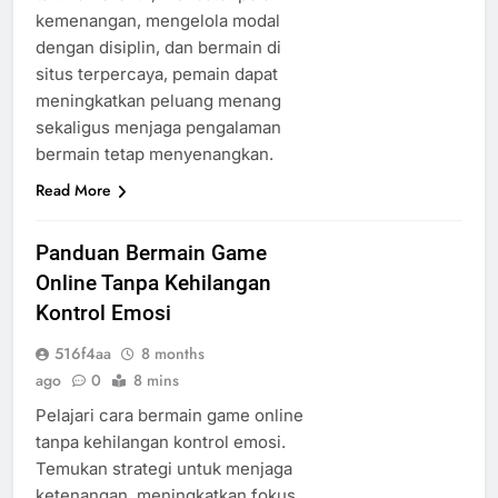
kemenangan, mengelola modal
dengan disiplin, dan bermain di
situs terpercaya, pemain dapat
meningkatkan peluang menang
sekaligus menjaga pengalaman
bermain tetap menyenangkan.
Read More
Panduan Bermain Game
Online Tanpa Kehilangan
Kontrol Emosi
516f4aa
8 months
ago
0
8 mins
Pelajari cara bermain game online
tanpa kehilangan kontrol emosi.
Temukan strategi untuk menjaga
ketenangan, meningkatkan fokus,