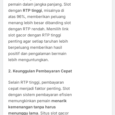
pemain dalam jangka panjang. Slot
dengan
RTP tinggi
, misalnya di
atas 96%, memberikan peluang
menang lebih besar dibanding slot
dengan RTP rendah. Memilih link
slot gacor dengan RTP tinggi
penting agar setiap taruhan lebih
berpeluang memberikan hasil
positif dan pengalaman bermain
lebih menguntungkan.
2. Keunggulan Pembayaran Cepat
Selain RTP tinggi, pembayaran
cepat menjadi faktor penting. Slot
dengan sistem pembayaran efisien
memungkinkan pemain
menarik
kemenangan tanpa harus
menunggu lama
. Situs slot gacor