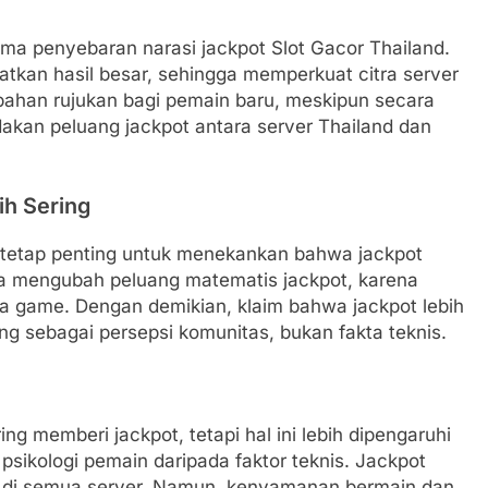
ma penyebaran narasi jackpot Slot Gacor Thailand.
kan hasil besar, sehingga memperkuat citra server
i bahan rujukan bagi pemain baru, meskipun secara
akan peluang jackpot antara server Thailand dan
ih Sering
, tetap penting untuk menekankan bahwa jackpot
sa mengubah peluang matematis jackpot, karena
ia game. Dengan demikian, klaim bahwa jackpot lebih
ng sebagai persepsi komunitas, bukan fakta teknis.
ing memberi jackpot, tetapi hal ini lebih dipengaruhi
 psikologi pemain daripada faktor teknis. Jackpot
a di semua server. Namun, kenyamanan bermain dan