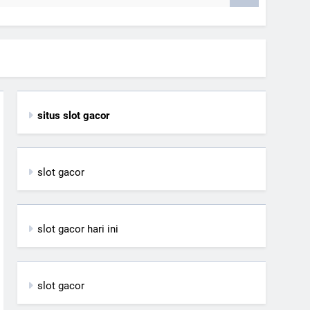
situs slot gacor
slot gacor
slot gacor hari ini
slot gacor