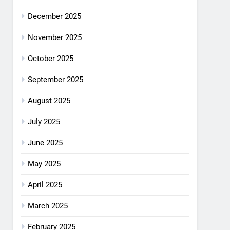
December 2025
November 2025
October 2025
September 2025
August 2025
July 2025
June 2025
May 2025
April 2025
March 2025
February 2025