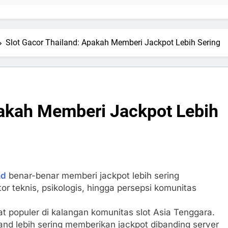
Slot Gacor Thailand: Apakah Memberi Jackpot Lebih Sering
pakah Memberi Jackpot Lebih
nd
benar-benar memberi jackpot lebih sering
r teknis, psikologis, hingga persepsi komunitas
at populer di kalangan komunitas slot Asia Tenggara.
nd lebih sering memberikan jackpot dibanding server