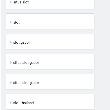
situs slot
slot
slot gacor
situs slot gacor
situs slot gacor
slot thailand