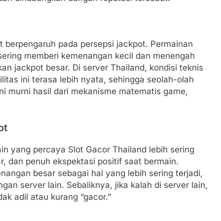
ikut berpengaruh pada persepsi jackpot. Permainan
h sering memberi kemenangan kecil dan menengah
 jackpot besar. Di server Thailand, kondisi teknis
litas ini terasa lebih nyata, sehingga seolah-olah
a ini murni hasil dari mekanisme matematis game,
ot
in yang percaya Slot Gacor Thailand lebih sering
, dan penuh ekspektasi positif saat bermain.
angan besar sebagai hal yang lebih sering terjadi,
 server lain. Sebaliknya, jika kalah di server lain,
ak adil atau kurang “gacor.”