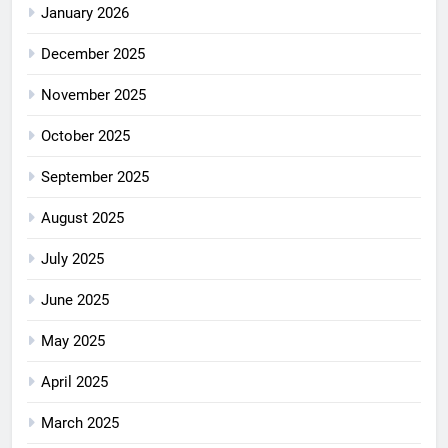
January 2026
December 2025
November 2025
October 2025
September 2025
August 2025
July 2025
June 2025
May 2025
April 2025
March 2025