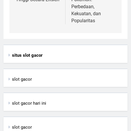
Perbedaan,
Kekuatan, dan
Popularitas
situs slot gacor
slot gacor
slot gacor hari ini
slot gacor