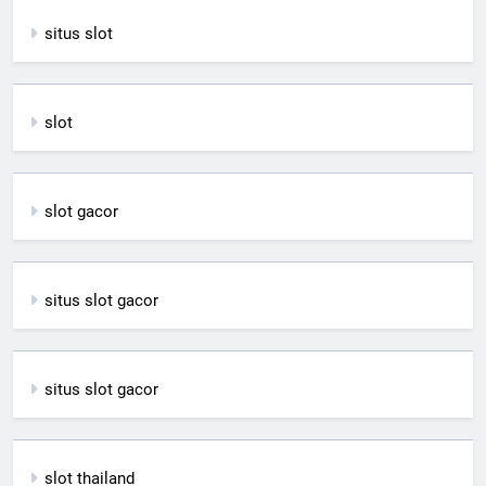
situs slot
slot
slot gacor
situs slot gacor
situs slot gacor
slot thailand