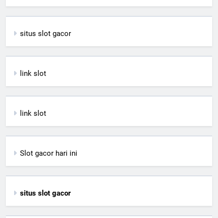
situs slot gacor
link slot
link slot
Slot gacor hari ini
situs slot gacor