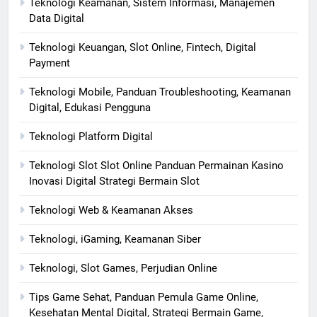
Teknologi Keamanan, Sistem Informasi, Manajemen
Data Digital
Teknologi Keuangan, Slot Online, Fintech, Digital
Payment
Teknologi Mobile, Panduan Troubleshooting, Keamanan
Digital, Edukasi Pengguna
Teknologi Platform Digital
Teknologi Slot Slot Online Panduan Permainan Kasino
Inovasi Digital Strategi Bermain Slot
Teknologi Web & Keamanan Akses
Teknologi, iGaming, Keamanan Siber
Teknologi, Slot Games, Perjudian Online
Tips Game Sehat, Panduan Pemula Game Online,
Kesehatan Mental Digital, Strategi Bermain Game,