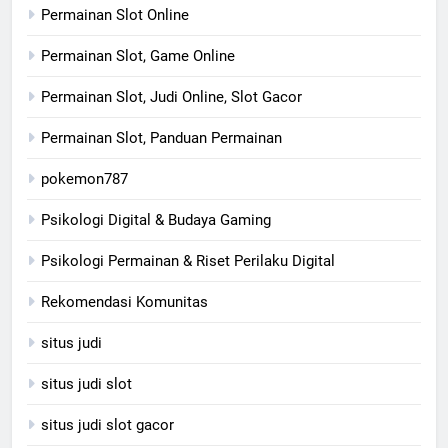
Permainan Slot Online
Permainan Slot, Game Online
Permainan Slot, Judi Online, Slot Gacor
Permainan Slot, Panduan Permainan
pokemon787
Psikologi Digital & Budaya Gaming
Psikologi Permainan & Riset Perilaku Digital
Rekomendasi Komunitas
situs judi
situs judi slot
situs judi slot gacor