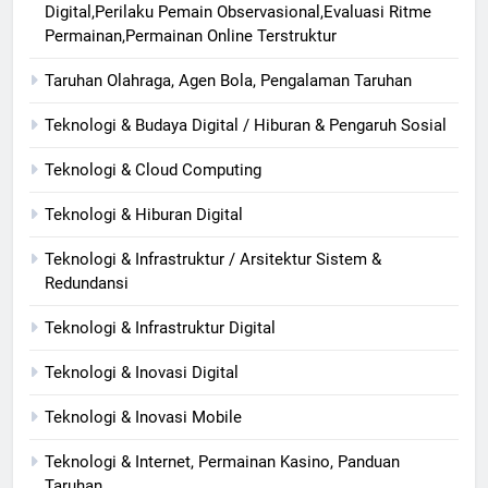
Digital,Perilaku Pemain Observasional,Evaluasi Ritme
Permainan,Permainan Online Terstruktur
Taruhan Olahraga, Agen Bola, Pengalaman Taruhan
Teknologi & Budaya Digital / Hiburan & Pengaruh Sosial
Teknologi & Cloud Computing
Teknologi & Hiburan Digital
Teknologi & Infrastruktur / Arsitektur Sistem &
Redundansi
Teknologi & Infrastruktur Digital
Teknologi & Inovasi Digital
Teknologi & Inovasi Mobile
Teknologi & Internet, Permainan Kasino, Panduan
Taruhan