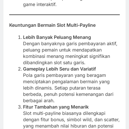
game interaktif.
Keuntungan Bermain Slot Multi-Payline
Lebih Banyak Peluang Menang
Dengan banyaknya garis pembayaran aktif,
peluang pemain untuk mendapatkan
kombinasi menang meningkat signifikan
dibandingkan slot satu garis.
Gameplay Lebih Seru dan Variatif
Pola garis pembayaran yang beragam
menciptakan pengalaman bermain yang
lebih dinamis. Setiap putaran terasa
berbeda, penuh potensi kemenangan dari
berbagai arah.
Fitur Tambahan yang Menarik
Slot multi-payline biasanya dilengkapi
dengan fitur bonus, simbol wild, dan scatter,
yang menambah nilai hiburan dan potensi