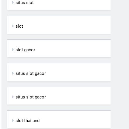
situs slot
slot
slot gacor
situs slot gacor
situs slot gacor
slot thailand