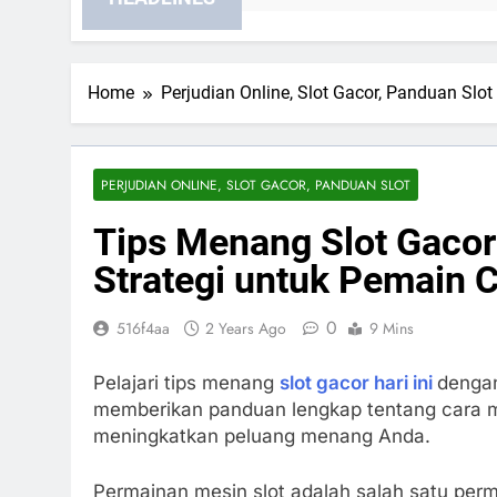
Home
Perjudian Online, Slot Gacor, Panduan Slot
PERJUDIAN ONLINE, SLOT GACOR, PANDUAN SLOT
Tips Menang Slot Gaco
Strategi untuk Pemain 
0
516f4aa
2 Years Ago
9 Mins
Pelajari tips menang
slot gacor hari ini
dengan
memberikan panduan lengkap tentang cara me
meningkatkan peluang menang Anda.
Permainan mesin slot adalah salah satu perma