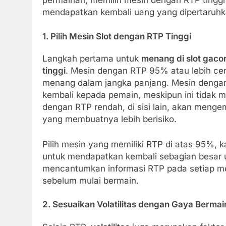
permainan, memilih mesin dengan RTP tinggi
mendapatkan kembali uang yang dipertaruhk
1.
Pilih Mesin Slot dengan RTP Tinggi
Langkah pertama untuk
menang di slot gaco
tinggi
. Mesin dengan RTP 95% atau lebih ce
menang dalam jangka panjang. Mesin dengan
kembali kepada pemain, meskipun ini tidak 
dengan RTP rendah, di sisi lain, akan mengem
yang membuatnya lebih berisiko.
Pilih mesin yang memiliki RTP di atas 95%, 
untuk mendapatkan kembali sebagian besar u
mencantumkan informasi RTP pada setiap mesi
sebelum mulai bermain.
2.
Sesuaikan Volatilitas dengan Gaya Berma