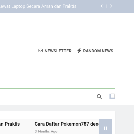
Lewat Laptop Secara Aman dan Praktis
engan Tampilan yang Ramah Pengguna
eran Teknologi dalam Kemudahan Akses
Akun dengan Mudah, Aman, dan Efisien
NEWSLETTER
RANDOM NEWS
Lewat Laptop Secara Aman dan Praktis
engan Tampilan yang Ramah Pengguna
eran Teknologi dalam Kemudahan Akses
Cara Daftar Pokemon787 dengan Tampilan yang Ramah 
3 Months Ago