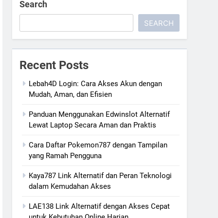
Search
SEARCH
Recent Posts
Lebah4D Login: Cara Akses Akun dengan
Mudah, Aman, dan Efisien
Panduan Menggunakan Edwinslot Alternatif
Lewat Laptop Secara Aman dan Praktis
Cara Daftar Pokemon787 dengan Tampilan
yang Ramah Pengguna
Kaya787 Link Alternatif dan Peran Teknologi
dalam Kemudahan Akses
LAE138 Link Alternatif dengan Akses Cepat
untuk Kebutuhan Online Harian