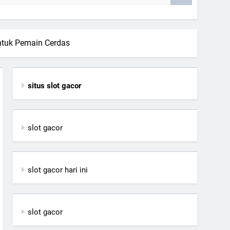
ntuk Pemain Cerdas
situs slot gacor
slot gacor
slot gacor hari ini
slot gacor