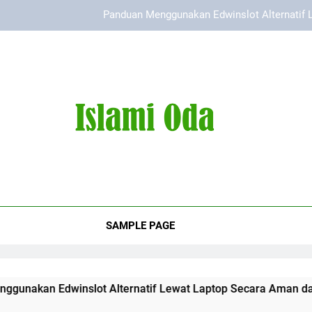
Panduan Menggunakan Edwinslot Alternatif 
Cara Daftar Pokemon787 d
Kaya787 Link Alternatif dan P
Lebah4D Login: Cara Akses 
Panduan Menggunakan Edwinslot Alternatif 
Cara Daftar Pokemon787 d
ami Oda
tikel Dan Konten Religi Di Islami Oda.
Kaya787 Link Alternatif dan P
SAMPLE PAGE
winslot Alternatif Lewat Laptop Secara Aman dan Praktis