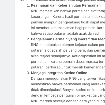
Keamanan dan Keberlanjutan Permainan
RNG memastikan bahwa permainan slot tetap 
kecurangan. Karena hasil permainan tidak dap
pemain maupun pengembang tidak dapat men
ini memberikan rasa aman bagi pemain, kar
bahwa setiap putaran adalah acak dan adil.
Pengalaman Bermain yang Imersif dan Me
RNG menciptakan elemen kejutan dalam per
putaran slot adalah peluang baru, dan pemai
akan terjadi selanjutnya. Ketidakpastian in
permainan, karena pemain dapat merasa terli
putaran, berharap untuk meraih kemenangan
Menjaga Integritas Kasino Online
Dengan menggunakan RNG yang terverifikasi,
memastikan bahwa permainan yang mereka t
tidak dimanipulasi. Banyak kasino online te
dengan lembaga pengujian pihak ketiga ya
RNG mereka bekerja dengan cara yang diin