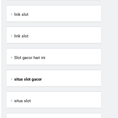
link slot
link slot
Slot gacor hari ini
situs slot gacor
situs slot