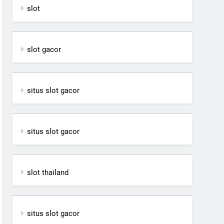
slot
slot gacor
situs slot gacor
situs slot gacor
slot thailand
situs slot gacor