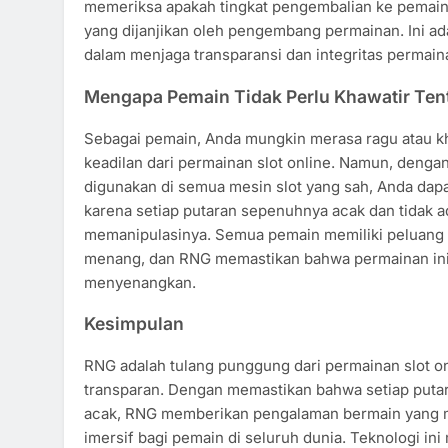
memeriksa apakah tingkat pengembalian ke pemain
yang dijanjikan oleh pengembang permainan. Ini ad
dalam menjaga transparansi dan integritas permaina
Mengapa Pemain Tidak Perlu Khawatir Te
Sebagai pemain, Anda mungkin merasa ragu atau kh
keadilan dari permainan slot online. Namun, denga
digunakan di semua mesin slot yang sah, Anda dap
karena setiap putaran sepenuhnya acak dan tidak a
memanipulasinya. Semua pemain memiliki peluang
menang, dan RNG memastikan bahwa permainan ini 
menyenangkan.
Kesimpulan
RNG adalah tulang punggung dari permainan slot on
transparan. Dengan memastikan bahwa setiap putar
acak, RNG memberikan pengalaman bermain yang
imersif bagi pemain di seluruh dunia. Teknologi ini