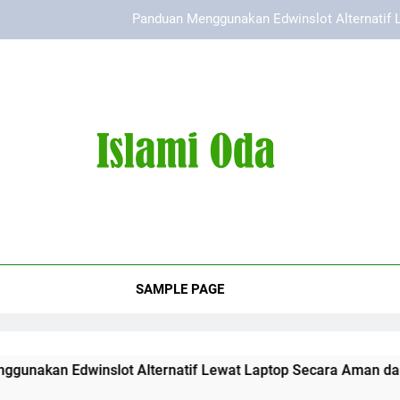
Panduan Menggunakan Edwinslot Alternatif 
Cara Daftar Pokemon787 d
Kaya787 Link Alternatif dan P
Lebah4D Login: Cara Akses 
Panduan Menggunakan Edwinslot Alternatif 
Cara Daftar Pokemon787 d
ami Oda
tikel Dan Konten Religi Di Islami Oda.
Kaya787 Link Alternatif dan P
SAMPLE PAGE
inslot Alternatif Lewat Laptop Secara Aman dan Praktis