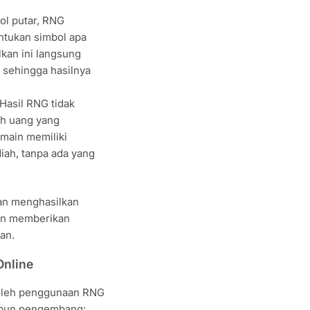
ol putar, RNG
ntukan simbol apa
kan ini langsung
 sehingga hasilnya
 Hasil RNG tidak
ah uang yang
emain memiliki
ah, tanpa ada yang
an menghasilkan
dan memberikan
an.
Online
 oleh penggunaan RNG
aupun pengembang: