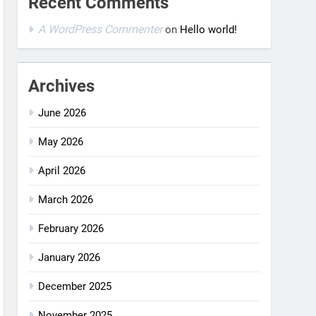
Recent Comments
A WordPress Commenter
on
Hello world!
Archives
June 2026
May 2026
April 2026
March 2026
February 2026
January 2026
December 2025
November 2025