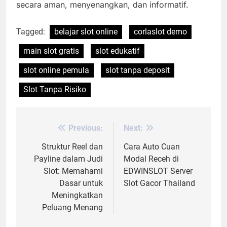
secara aman, menyenangkan, dan informatif.
Tagged:
belajar slot online
corlaslot demo
main slot gratis
slot edukatif
slot online pemula
slot tanpa deposit
Slot Tanpa Risiko
Previous:
Next:
Post
navigation
Struktur Reel dan
Cara Auto Cuan
Payline dalam Judi
Modal Receh di
Slot: Memahami
EDWINSLOT Server
Dasar untuk
Slot Gacor Thailand
Meningkatkan
Peluang Menang