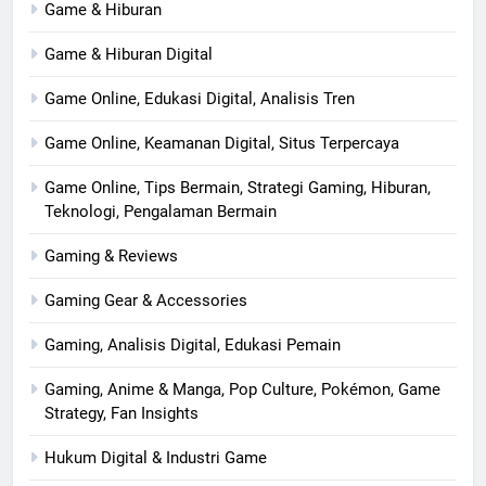
Game & Hiburan
Game & Hiburan Digital
Game Online, Edukasi Digital, Analisis Tren
Game Online, Keamanan Digital, Situs Terpercaya
Game Online, Tips Bermain, Strategi Gaming, Hiburan,
Teknologi, Pengalaman Bermain
Gaming & Reviews
Gaming Gear & Accessories
Gaming, Analisis Digital, Edukasi Pemain
Gaming, Anime & Manga, Pop Culture, Pokémon, Game
Strategy, Fan Insights
Hukum Digital & Industri Game