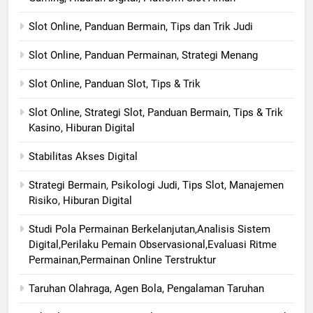
Slot Online, Panduan Bermain, Tips dan Trik Judi
Slot Online, Panduan Permainan, Strategi Menang
Slot Online, Panduan Slot, Tips & Trik
Slot Online, Strategi Slot, Panduan Bermain, Tips & Trik
Kasino, Hiburan Digital
Stabilitas Akses Digital
Strategi Bermain, Psikologi Judi, Tips Slot, Manajemen
Risiko, Hiburan Digital
Studi Pola Permainan Berkelanjutan,Analisis Sistem
Digital,Perilaku Pemain Observasional,Evaluasi Ritme
Permainan,Permainan Online Terstruktur
Taruhan Olahraga, Agen Bola, Pengalaman Taruhan