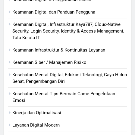
Keamanan Digital dan Panduan Pengguna
Keamanan Digital, Infrastruktur Kaya787, Cloud-Native
Security, Login Security, Identity & Access Management,
Tata Kelola IT
Keamanan Infrastruktur & Kontinuitas Layanan
Keamanan Siber / Manajemen Risiko
Kesehatan Mental Digital, Edukasi Teknologi, Gaya Hidup
Sehat, Pengembangan Diri
Kesehatan Mental Tips Bermain Game Pengelolaan
Emosi
Kinerja dan Optimalisasi
Layanan Digital Modern