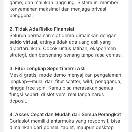
game, dan mainkan langsung. Sistem ini memberi
kenyamanan maksimal dan menjaga privasi
pengguna.
2. Tidak Ada Risiko Finansial
Seluruh permainan slot demo dimainkan dengan
saldo virtual
, artinya tidak ada uang asli yang
dipertaruhkan. Cocok untuk latihan, eksperimen
strategi, dan bersenang-senang tanpa rasa cemas.
3. Fitur Lengkap Seperti Versi Asli
Meski gratis, mode demo menyajikan pengalaman
lengkap—mulai dari fitur scatter, wild, pengganda,
hingga free spin. Kamu bisa merasakan semua
fungsi seperti di slot versi real tanpa harus
deposit.
4. Akses Cepat dan Mudah dari Semua Perangkat
Corlaslot memiliki antarmuka yang responsif, bisa
dimainkan dari ponsel, tablet, maupun desktop