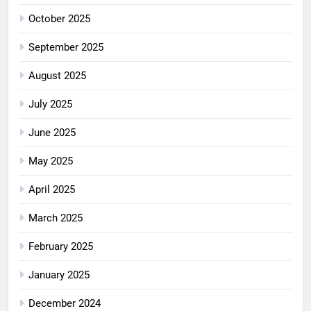
October 2025
September 2025
August 2025
July 2025
June 2025
May 2025
April 2025
March 2025
February 2025
January 2025
December 2024