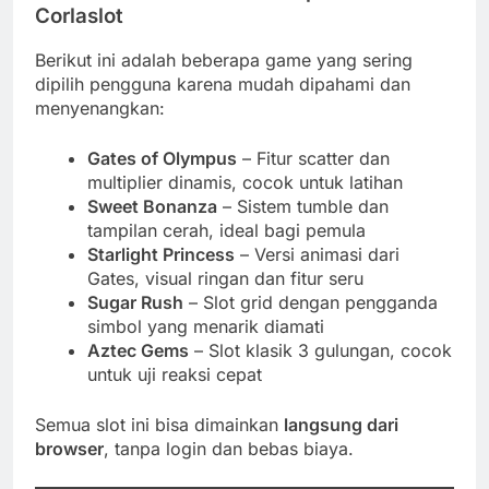
Corlaslot
Berikut ini adalah beberapa game yang sering
dipilih pengguna karena mudah dipahami dan
menyenangkan:
Gates of Olympus
– Fitur scatter dan
multiplier dinamis, cocok untuk latihan
Sweet Bonanza
– Sistem tumble dan
tampilan cerah, ideal bagi pemula
Starlight Princess
– Versi animasi dari
Gates, visual ringan dan fitur seru
Sugar Rush
– Slot grid dengan pengganda
simbol yang menarik diamati
Aztec Gems
– Slot klasik 3 gulungan, cocok
untuk uji reaksi cepat
Semua slot ini bisa dimainkan
langsung dari
browser
, tanpa login dan bebas biaya.