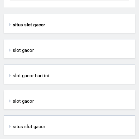
situs slot gacor
slot gacor
slot gacor hari ini
slot gacor
situs slot gacor