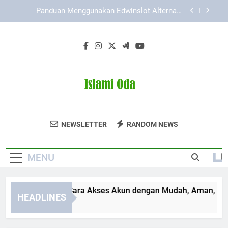
Lewat Laptop Secara Aman dan Praktis
Skip
Cara Daftar Pokemon787 dengan Tampilan yang
to
Ramah Pengguna
content
Kaya787 Link Alternatif dan Peran Teknologi
dalam Kemudahan Akses
Lebah4D Login: Cara Akses Akun dengan Mudah,
Aman, dan Efisien
Panduan Menggunakan Edwinslot Alternatif
Lewat Laptop Secara Aman dan Praktis
Cara Daftar Pokemon787 dengan Tampilan yang
Islami Oda
Ramah Pengguna
Temukan Artikel Dan Konten Religi Di Islami
NEWSLETTER
RANDOM NEWS
Kaya787 Link Alternatif dan Peran Teknologi
Oda.
dalam Kemudahan Akses
MENU
Lebah4D Login: Cara Akses Akun dengan Mudah, Aman, dan Ef
HEADLINES
2 Months Ago