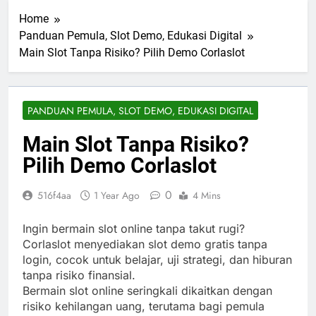
Home
Panduan Pemula, Slot Demo, Edukasi Digital
Main Slot Tanpa Risiko? Pilih Demo Corlaslot
PANDUAN PEMULA, SLOT DEMO, EDUKASI DIGITAL
Main Slot Tanpa Risiko?
Pilih Demo Corlaslot
0
516f4aa
1 Year Ago
4 Mins
Ingin bermain slot online tanpa takut rugi?
Corlaslot menyediakan slot demo gratis tanpa
login, cocok untuk belajar, uji strategi, dan hiburan
tanpa risiko finansial.
Bermain slot online seringkali dikaitkan dengan
risiko kehilangan uang, terutama bagi pemula