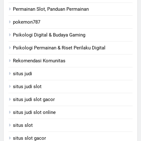
Permainan Slot, Panduan Permainan
pokemon787
Psikologi Digital & Budaya Gaming
Psikologi Permainan & Riset Perilaku Digital
Rekomendasi Komunitas
situs judi
situs judi slot
situs judi slot gacor
situs judi slot online
situs slot
situs slot gacor