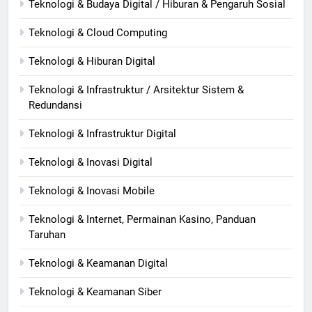
Teknologi & Budaya Digital / Hiburan & Pengaruh Sosial
Teknologi & Cloud Computing
Teknologi & Hiburan Digital
Teknologi & Infrastruktur / Arsitektur Sistem &
Redundansi
Teknologi & Infrastruktur Digital
Teknologi & Inovasi Digital
Teknologi & Inovasi Mobile
Teknologi & Internet, Permainan Kasino, Panduan
Taruhan
Teknologi & Keamanan Digital
Teknologi & Keamanan Siber