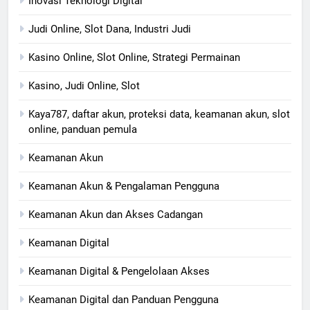
Inovasi Teknologi Digital
Judi Online, Slot Dana, Industri Judi
Kasino Online, Slot Online, Strategi Permainan
Kasino, Judi Online, Slot
Kaya787, daftar akun, proteksi data, keamanan akun, slot
online, panduan pemula
Keamanan Akun
Keamanan Akun & Pengalaman Pengguna
Keamanan Akun dan Akses Cadangan
Keamanan Digital
Keamanan Digital & Pengelolaan Akses
Keamanan Digital dan Panduan Pengguna