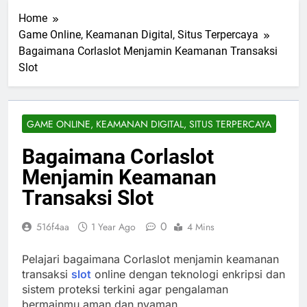
Home
Game Online, Keamanan Digital, Situs Terpercaya
Bagaimana Corlaslot Menjamin Keamanan Transaksi
Slot
GAME ONLINE, KEAMANAN DIGITAL, SITUS TERPERCAYA
Bagaimana Corlaslot
Menjamin Keamanan
Transaksi Slot
0
516f4aa
1 Year Ago
4 Mins
Pelajari bagaimana Corlaslot menjamin keamanan
transaksi
slot
online dengan teknologi enkripsi dan
sistem proteksi terkini agar pengalaman
bermainmu aman dan nyaman.