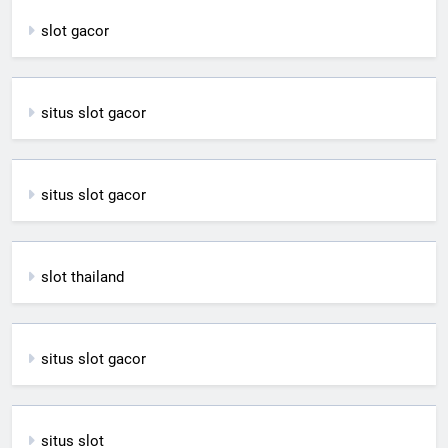
slot gacor
situs slot gacor
situs slot gacor
slot thailand
situs slot gacor
situs slot