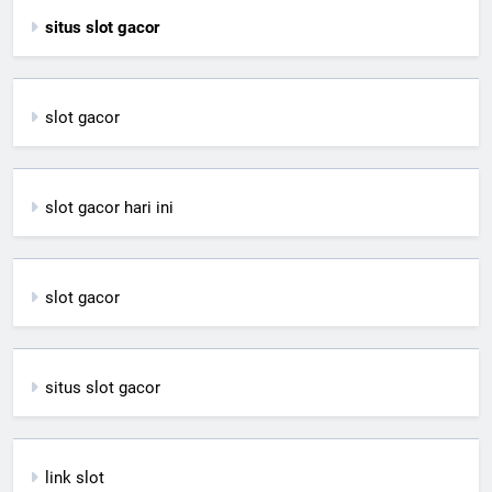
situs slot gacor
slot gacor
slot gacor hari ini
slot gacor
situs slot gacor
link slot