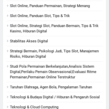
Slot Online, Panduan Permainan, Strategi Menang
Slot Online, Panduan Slot, Tips & Trik
Slot Online, Strategi Slot, Panduan Bermain, Tips & Trik
Kasino, Hiburan Digital
Stabilitas Akses Digital
Strategi Bermain, Psikologi Judi, Tips Slot, Manajemen
Risiko, Hiburan Digital
Studi Pola Permainan Berkelanjutan,Analisis Sistem
Digital,Perilaku Pemain Observasional,Evaluasi Ritme
Permainan,Permainan Online Terstruktur
Taruhan Olahraga, Agen Bola, Pengalaman Taruhan
Teknologi & Budaya Digital / Hiburan & Pengaruh Sosial
Teknologi & Cloud Computing