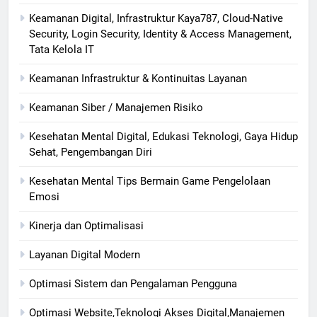
Keamanan Digital, Infrastruktur Kaya787, Cloud-Native
Security, Login Security, Identity & Access Management,
Tata Kelola IT
Keamanan Infrastruktur & Kontinuitas Layanan
Keamanan Siber / Manajemen Risiko
Kesehatan Mental Digital, Edukasi Teknologi, Gaya Hidup
Sehat, Pengembangan Diri
Kesehatan Mental Tips Bermain Game Pengelolaan
Emosi
Kinerja dan Optimalisasi
Layanan Digital Modern
Optimasi Sistem dan Pengalaman Pengguna
Optimasi Website,Teknologi Akses Digital,Manajemen