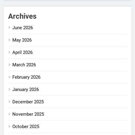
Archives
June 2026
May 2026
April 2026
March 2026
February 2026
January 2026
December 2025
November 2025
October 2025