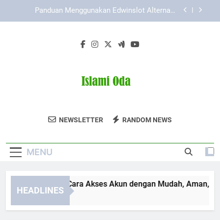
Lewat Laptop Secara Aman dan Praktis
Skip
Cara Daftar Pokemon787 dengan Tampilan yang
to
Ramah Pengguna
content
Kaya787 Link Alternatif dan Peran Teknologi
dalam Kemudahan Akses
Lebah4D Login: Cara Akses Akun dengan Mudah,
Aman, dan Efisien
Panduan Menggunakan Edwinslot Alternatif
Lewat Laptop Secara Aman dan Praktis
Cara Daftar Pokemon787 dengan Tampilan yang
Islami Oda
Ramah Pengguna
Temukan Artikel Dan Konten Religi Di Islami
NEWSLETTER
RANDOM NEWS
Kaya787 Link Alternatif dan Peran Teknologi
Oda.
dalam Kemudahan Akses
MENU
Lebah4D Login: Cara Akses Akun dengan Mudah, Aman, dan Ef
HEADLINES
2 Months Ago