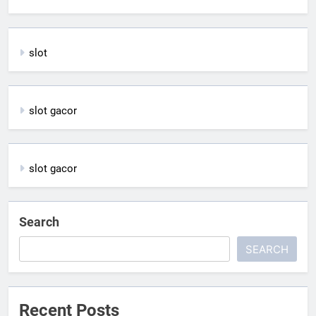
slot
slot gacor
slot gacor
Search
SEARCH
Recent Posts