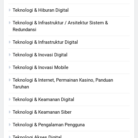
Teknologi & Hiburan Digital
Teknologi & Infrastruktur / Arsitektur Sistem &
Redundansi
Teknologi & Infrastruktur Digital
Teknologi & Inovasi Digital
Teknologi & Inovasi Mobile
Teknologi & Internet, Permainan Kasino, Panduan
Taruhan
Teknologi & Keamanan Digital
Teknologi & Keamanan Siber
Teknologi & Pengalaman Pengguna
Teknologi Akses Digital