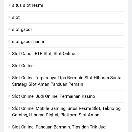
situs slot resmi
slot
slot gacor
slot gacor hari ini
Slot Gacor, RTP Slot, Slot Online
Slot Online
Slot Online Terpercaya Tips Bermain Slot Hiburan Santai
Strategi Slot Aman Panduan Pemain
Slot Online, Judi Online, Permainan Kasino
Slot Online, Mobile Gaming, Situs Resmi Slot, Teknologi
Gaming, Hiburan Digital, Platform Slot Aman
Slot Online, Panduan Bermain, Tips dan Trik Judi