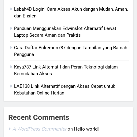
Lebah4D Login: Cara Akses Akun dengan Mudah, Aman,
dan Efisien
Panduan Menggunakan Edwinslot Alternatif Lewat
Laptop Secara Aman dan Praktis
Cara Daftar Pokemon787 dengan Tampilan yang Ramah
Pengguna
Kaya787 Link Alternatif dan Peran Teknologi dalam
Kemudahan Akses
LAE138 Link Alternatif dengan Akses Cepat untuk
Kebutuhan Online Harian
Recent Comments
A WordPress Commenter
on
Hello world!