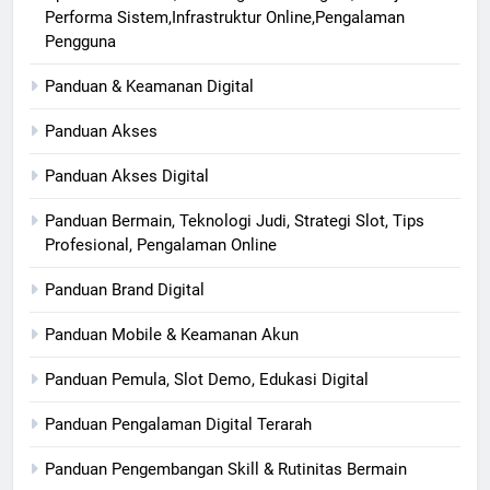
Performa Sistem,Infrastruktur Online,Pengalaman
Pengguna
Panduan & Keamanan Digital
Panduan Akses
Panduan Akses Digital
Panduan Bermain, Teknologi Judi, Strategi Slot, Tips
Profesional, Pengalaman Online
Panduan Brand Digital
Panduan Mobile & Keamanan Akun
Panduan Pemula, Slot Demo, Edukasi Digital
Panduan Pengalaman Digital Terarah
Panduan Pengembangan Skill & Rutinitas Bermain