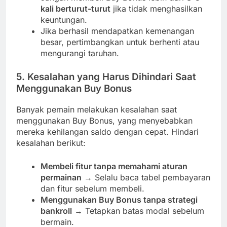
kali berturut-turut
jika tidak menghasilkan
keuntungan.
Jika berhasil mendapatkan kemenangan
besar, pertimbangkan untuk berhenti atau
mengurangi taruhan.
5.
Kesalahan yang Harus Dihindari Saat
Menggunakan Buy Bonus
Banyak pemain melakukan kesalahan saat
menggunakan Buy Bonus, yang menyebabkan
mereka kehilangan saldo dengan cepat. Hindari
kesalahan berikut:
Membeli fitur tanpa memahami aturan
permainan
→ Selalu baca tabel pembayaran
dan fitur sebelum membeli.
Menggunakan Buy Bonus tanpa strategi
bankroll
→ Tetapkan batas modal sebelum
bermain.