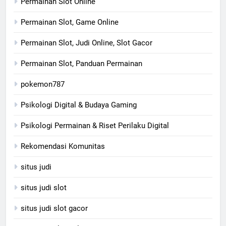
Permainan Slot Online
Permainan Slot, Game Online
Permainan Slot, Judi Online, Slot Gacor
Permainan Slot, Panduan Permainan
pokemon787
Psikologi Digital & Budaya Gaming
Psikologi Permainan & Riset Perilaku Digital
Rekomendasi Komunitas
situs judi
situs judi slot
situs judi slot gacor