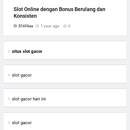
Slot Online dengan Bonus Berulang dan
Konsisten
516f4aa
1 year ago
0
situs slot gacor
slot gacor
slot gacor hari ini
slot gacor