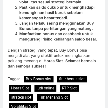
volatilitas sesuai strategi bermain.
Pastikan saldo cukup untuk menghadapi
kemungkinan hasil buruk sebelum
kemenangan besar terjadi.
Jangan terlalu sering menggunakan Buy
Bonus tanpa perhitungan yang matang.
Manfaatkan bonus dan cashback untuk
mengurangi risiko kehilangan saldo besar.
Dengan strategi yang tepat, Buy Bonus bisa
menjadi alat yang efektif untuk meningkatkan
peluang menang di
Horas Slot
.
Selamat bermain
dan semoga sukses!
Tagged:
Buy Bonus slot
fitur bonus slot
Horas Slot
judi online
RTP Slot
strategi slot
Trik Menang Slot
Volatilitas Slot