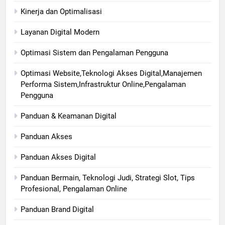
Kinerja dan Optimalisasi
Layanan Digital Modern
Optimasi Sistem dan Pengalaman Pengguna
Optimasi Website,Teknologi Akses Digital,Manajemen
Performa Sistem,Infrastruktur Online,Pengalaman
Pengguna
Panduan & Keamanan Digital
Panduan Akses
Panduan Akses Digital
Panduan Bermain, Teknologi Judi, Strategi Slot, Tips
Profesional, Pengalaman Online
Panduan Brand Digital