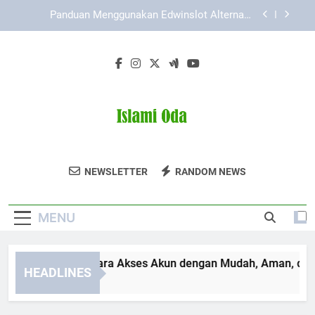
Skip
Cara Daftar Pokemon787 dengan Tampilan yang
to
Ramah Pengguna
content
Kaya787 Link Alternatif dan Peran Teknologi
dalam Kemudahan Akses
Lebah4D Login: Cara Akses Akun dengan Mudah,
Aman, dan Efisien
Panduan Menggunakan Edwinslot Alternatif
Lewat Laptop Secara Aman dan Praktis
Cara Daftar Pokemon787 dengan Tampilan yang
Ramah Pengguna
Islami Oda
Temukan Artikel Dan Konten Religi Di Islami
Kaya787 Link Alternatif dan Peran Teknologi
NEWSLETTER
RANDOM NEWS
dalam Kemudahan Akses
Oda.
MENU
bah4D Login: Cara Akses Akun dengan Mudah, Aman, dan Efis
HEADLINES
Months Ago