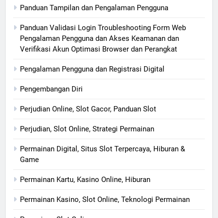
Panduan Tampilan dan Pengalaman Pengguna
Panduan Validasi Login Troubleshooting Form Web
Pengalaman Pengguna dan Akses Keamanan dan
Verifikasi Akun Optimasi Browser dan Perangkat
Pengalaman Pengguna dan Registrasi Digital
Pengembangan Diri
Perjudian Online, Slot Gacor, Panduan Slot
Perjudian, Slot Online, Strategi Permainan
Permainan Digital, Situs Slot Terpercaya, Hiburan &
Game
Permainan Kartu, Kasino Online, Hiburan
Permainan Kasino, Slot Online, Teknologi Permainan