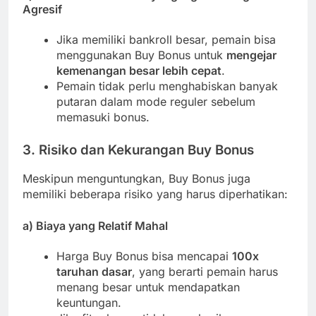
Agresif
Jika memiliki bankroll besar, pemain bisa
menggunakan Buy Bonus untuk
mengejar
kemenangan besar lebih cepat
.
Pemain tidak perlu menghabiskan banyak
putaran dalam mode reguler sebelum
memasuki bonus.
3.
Risiko dan Kekurangan Buy Bonus
Meskipun menguntungkan, Buy Bonus juga
memiliki beberapa risiko yang harus diperhatikan:
a) Biaya yang Relatif Mahal
Harga Buy Bonus bisa mencapai
100x
taruhan dasar
, yang berarti pemain harus
menang besar untuk mendapatkan
keuntungan.