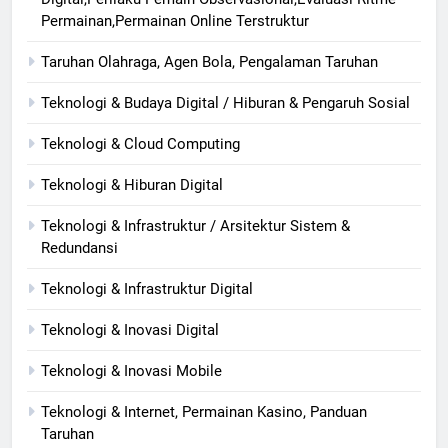
Permainan,Permainan Online Terstruktur
Taruhan Olahraga, Agen Bola, Pengalaman Taruhan
Teknologi & Budaya Digital / Hiburan & Pengaruh Sosial
Teknologi & Cloud Computing
Teknologi & Hiburan Digital
Teknologi & Infrastruktur / Arsitektur Sistem &
Redundansi
Teknologi & Infrastruktur Digital
Teknologi & Inovasi Digital
Teknologi & Inovasi Mobile
Teknologi & Internet, Permainan Kasino, Panduan
Taruhan