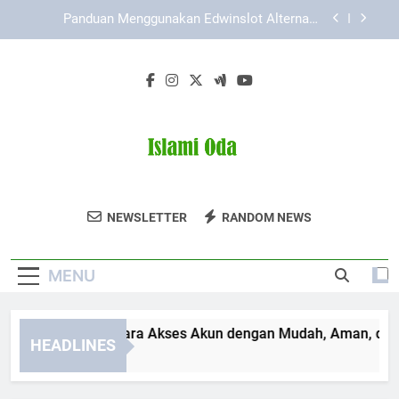
Skip
Cara Daftar Pokemon787 dengan Tampilan yang
to
Ramah Pengguna
content
Kaya787 Link Alternatif dan Peran Teknologi
dalam Kemudahan Akses
Lebah4D Login: Cara Akses Akun dengan Mudah,
Aman, dan Efisien
Panduan Menggunakan Edwinslot Alternatif
Lewat Laptop Secara Aman dan Praktis
Cara Daftar Pokemon787 dengan Tampilan yang
Ramah Pengguna
Islami Oda
Temukan Artikel Dan Konten Religi Di Islami
Kaya787 Link Alternatif dan Peran Teknologi
NEWSLETTER
RANDOM NEWS
dalam Kemudahan Akses
Oda.
MENU
bah4D Login: Cara Akses Akun dengan Mudah, Aman, dan Efi
HEADLINES
Months Ago