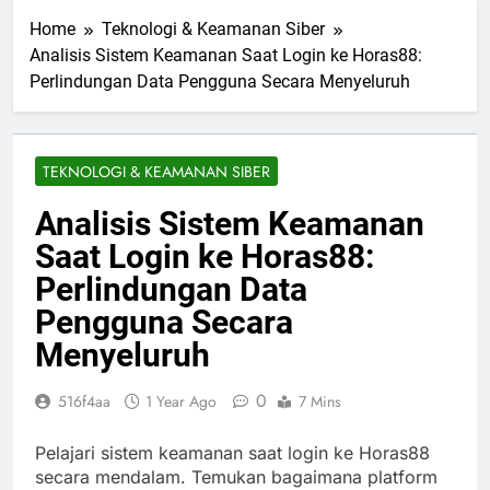
Home
Teknologi & Keamanan Siber
Analisis Sistem Keamanan Saat Login ke Horas88:
Perlindungan Data Pengguna Secara Menyeluruh
TEKNOLOGI & KEAMANAN SIBER
Analisis Sistem Keamanan
Saat Login ke Horas88:
Perlindungan Data
Pengguna Secara
Menyeluruh
0
516f4aa
1 Year Ago
7 Mins
Pelajari sistem keamanan saat login ke Horas88
secara mendalam. Temukan bagaimana platform