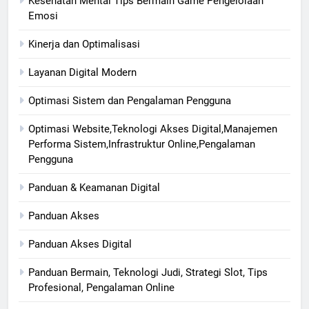
Kesehatan Mental Tips Bermain Game Pengelolaan
Emosi
Kinerja dan Optimalisasi
Layanan Digital Modern
Optimasi Sistem dan Pengalaman Pengguna
Optimasi Website,Teknologi Akses Digital,Manajemen
Performa Sistem,Infrastruktur Online,Pengalaman
Pengguna
Panduan & Keamanan Digital
Panduan Akses
Panduan Akses Digital
Panduan Bermain, Teknologi Judi, Strategi Slot, Tips
Profesional, Pengalaman Online