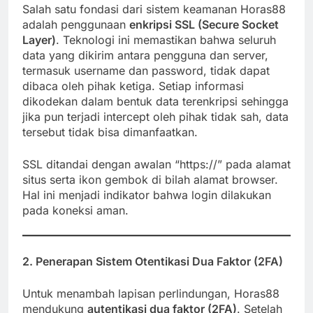
Salah satu fondasi dari sistem keamanan Horas88
adalah penggunaan
enkripsi SSL (Secure Socket
Layer)
. Teknologi ini memastikan bahwa seluruh
data yang dikirim antara pengguna dan server,
termasuk username dan password, tidak dapat
dibaca oleh pihak ketiga. Setiap informasi
dikodekan dalam bentuk data terenkripsi sehingga
jika pun terjadi intercept oleh pihak tidak sah, data
tersebut tidak bisa dimanfaatkan.
SSL ditandai dengan awalan “https://” pada alamat
situs serta ikon gembok di bilah alamat browser.
Hal ini menjadi indikator bahwa login dilakukan
pada koneksi aman.
2. Penerapan Sistem Otentikasi Dua Faktor (2FA)
Untuk menambah lapisan perlindungan, Horas88
mendukung
autentikasi dua faktor (2FA)
. Setelah