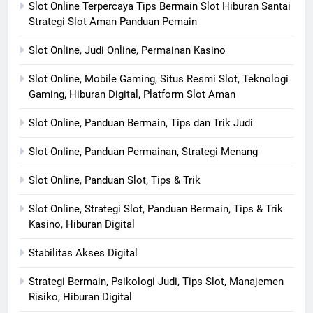
Slot Online Terpercaya Tips Bermain Slot Hiburan Santai
Strategi Slot Aman Panduan Pemain
Slot Online, Judi Online, Permainan Kasino
Slot Online, Mobile Gaming, Situs Resmi Slot, Teknologi
Gaming, Hiburan Digital, Platform Slot Aman
Slot Online, Panduan Bermain, Tips dan Trik Judi
Slot Online, Panduan Permainan, Strategi Menang
Slot Online, Panduan Slot, Tips & Trik
Slot Online, Strategi Slot, Panduan Bermain, Tips & Trik
Kasino, Hiburan Digital
Stabilitas Akses Digital
Strategi Bermain, Psikologi Judi, Tips Slot, Manajemen
Risiko, Hiburan Digital