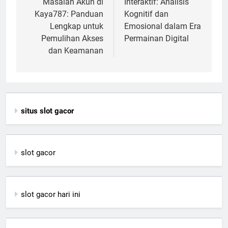
Masalah Akun di
Interaktif: Analisis
Kaya787: Panduan
Kognitif dan
Lengkap untuk
Emosional dalam Era
Pemulihan Akses
Permainan Digital
dan Keamanan
situs slot gacor
slot gacor
slot gacor hari ini