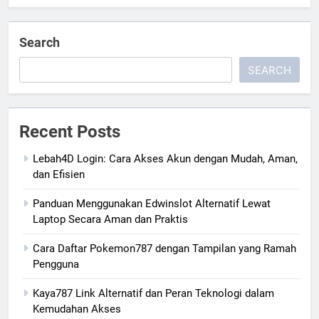
Search
SEARCH
Recent Posts
Lebah4D Login: Cara Akses Akun dengan Mudah, Aman,
dan Efisien
Panduan Menggunakan Edwinslot Alternatif Lewat
Laptop Secara Aman dan Praktis
Cara Daftar Pokemon787 dengan Tampilan yang Ramah
Pengguna
Kaya787 Link Alternatif dan Peran Teknologi dalam
Kemudahan Akses