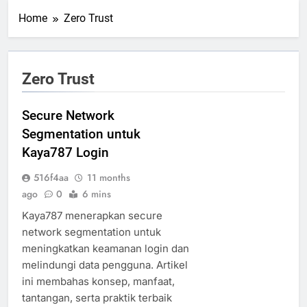
Home
Zero Trust
Zero Trust
Secure Network
Segmentation untuk
Kaya787 Login
516f4aa
11 months
ago
0
6 mins
Kaya787 menerapkan secure
network segmentation untuk
meningkatkan keamanan login dan
melindungi data pengguna. Artikel
ini membahas konsep, manfaat,
tantangan, serta praktik terbaik