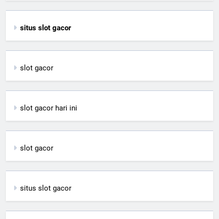
situs slot gacor
slot gacor
slot gacor hari ini
slot gacor
situs slot gacor