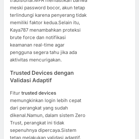
tradisional.MFA memastikan bahwa
meski password bocor, akun tetap
terlindungi karena penyerang tidak
memiliki faktor kedua.Selain itu,
Kaya787 menambahkan proteksi
brute force dan notifikasi
keamanan real-time agar
pengguna segera tahu jika ada
aktivitas mencurigakan.
Trusted Devices dengan
Validasi Adaptif
Fitur
trusted devices
memungkinkan login lebih cepat
dari perangkat yang sudah
dikenal.Namun, dalam sistem Zero
Trust, perangkat ini tidak
sepenuhnya dipercaya.Sistem
tetap melakukan validasi adaptif,