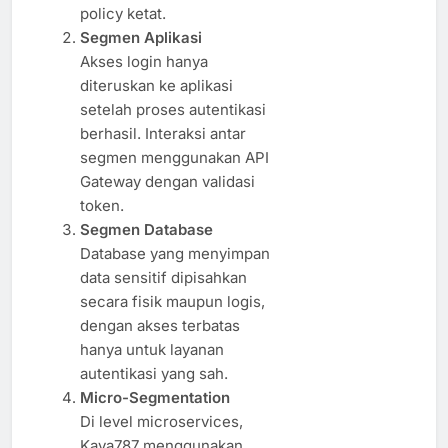
policy ketat.
Segmen Aplikasi
Akses login hanya
diteruskan ke aplikasi
setelah proses autentikasi
berhasil. Interaksi antar
segmen menggunakan API
Gateway dengan validasi
token.
Segmen Database
Database yang menyimpan
data sensitif dipisahkan
secara fisik maupun logis,
dengan akses terbatas
hanya untuk layanan
autentikasi yang sah.
Micro-Segmentation
Di level microservices,
Kaya787 menggunakan