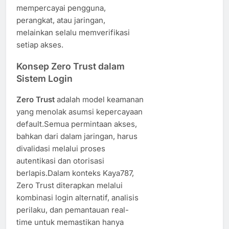
mempercayai pengguna,
perangkat, atau jaringan,
melainkan selalu memverifikasi
setiap akses.
Konsep Zero Trust dalam
Sistem Login
Zero Trust
adalah model keamanan
yang menolak asumsi kepercayaan
default.Semua permintaan akses,
bahkan dari dalam jaringan, harus
divalidasi melalui proses
autentikasi dan otorisasi
berlapis.Dalam konteks Kaya787,
Zero Trust diterapkan melalui
kombinasi login alternatif, analisis
perilaku, dan pemantauan real-
time untuk memastikan hanya