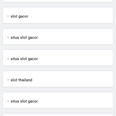
slot gacor
situs slot gacor
situs slot gacor
slot thailand
situs slot gacor