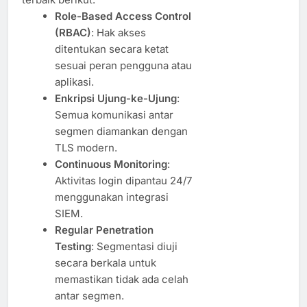
Role-Based Access Control
(RBAC)
: Hak akses
ditentukan secara ketat
sesuai peran pengguna atau
aplikasi.
Enkripsi Ujung-ke-Ujung
:
Semua komunikasi antar
segmen diamankan dengan
TLS modern.
Continuous Monitoring
:
Aktivitas login dipantau 24/7
menggunakan integrasi
SIEM.
Regular Penetration
Testing
: Segmentasi diuji
secara berkala untuk
memastikan tidak ada celah
antar segmen.