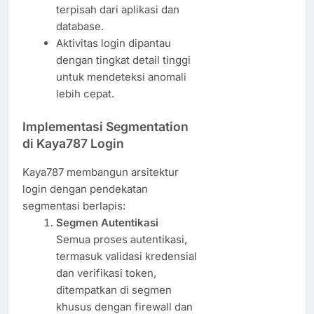
terpisah dari aplikasi dan
database.
Aktivitas login dipantau
dengan tingkat detail tinggi
untuk mendeteksi anomali
lebih cepat.
Implementasi Segmentation
di Kaya787 Login
Kaya787 membangun arsitektur
login dengan pendekatan
segmentasi berlapis:
Segmen Autentikasi
Semua proses autentikasi,
termasuk validasi kredensial
dan verifikasi token,
ditempatkan di segmen
khusus dengan firewall dan