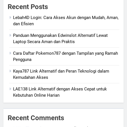
Recent Posts
Lebah4D Login: Cara Akses Akun dengan Mudah, Aman,
dan Efisien
Panduan Menggunakan Edwinslot Alternatif Lewat
Laptop Secara Aman dan Praktis
Cara Daftar Pokemon787 dengan Tampilan yang Ramah
Pengguna
Kaya787 Link Alternatif dan Peran Teknologi dalam
Kemudahan Akses
LAE138 Link Alternatif dengan Akses Cepat untuk
Kebutuhan Online Harian
Recent Comments