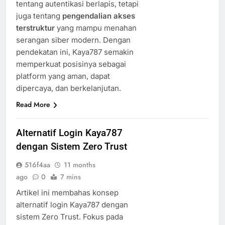
tentang autentikasi berlapis, tetapi
juga tentang
pengendalian akses
terstruktur
yang mampu menahan
serangan siber modern. Dengan
pendekatan ini, Kaya787 semakin
memperkuat posisinya sebagai
platform yang aman, dapat
dipercaya, dan berkelanjutan.
Read More
Alternatif Login Kaya787
dengan Sistem Zero Trust
516f4aa
11 months
ago
0
7 mins
Artikel ini membahas konsep
alternatif login Kaya787 dengan
sistem Zero Trust. Fokus pada