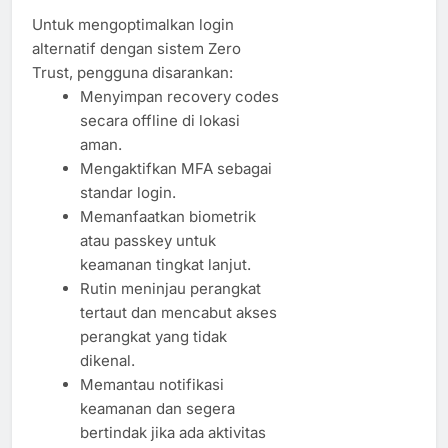
Untuk mengoptimalkan login
alternatif dengan sistem Zero
Trust, pengguna disarankan:
Menyimpan recovery codes
secara offline di lokasi
aman.
Mengaktifkan MFA sebagai
standar login.
Memanfaatkan biometrik
atau passkey untuk
keamanan tingkat lanjut.
Rutin meninjau perangkat
tertaut dan mencabut akses
perangkat yang tidak
dikenal.
Memantau notifikasi
keamanan dan segera
bertindak jika ada aktivitas