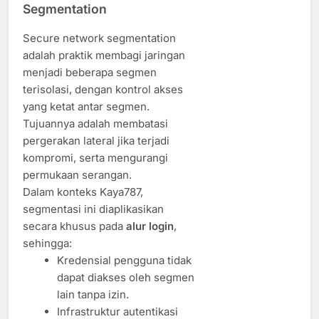
Segmentation
Secure network segmentation
adalah praktik membagi jaringan
menjadi beberapa segmen
terisolasi, dengan kontrol akses
yang ketat antar segmen.
Tujuannya adalah membatasi
pergerakan lateral jika terjadi
kompromi, serta mengurangi
permukaan serangan.
Dalam konteks Kaya787,
segmentasi ini diaplikasikan
secara khusus pada
alur login
,
sehingga:
Kredensial pengguna tidak
dapat diakses oleh segmen
lain tanpa izin.
Infrastruktur autentikasi