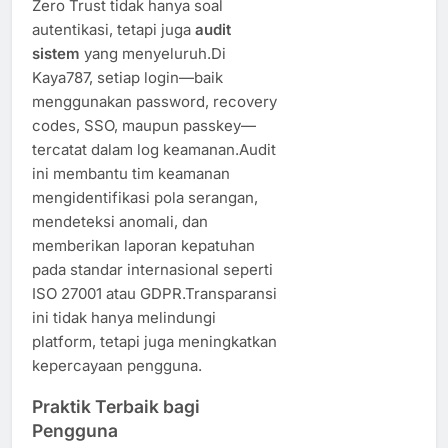
Zero Trust tidak hanya soal
autentikasi, tetapi juga
audit
sistem
yang menyeluruh.Di
Kaya787, setiap login—baik
menggunakan password, recovery
codes, SSO, maupun passkey—
tercatat dalam log keamanan.Audit
ini membantu tim keamanan
mengidentifikasi pola serangan,
mendeteksi anomali, dan
memberikan laporan kepatuhan
pada standar internasional seperti
ISO 27001 atau GDPR.Transparansi
ini tidak hanya melindungi
platform, tetapi juga meningkatkan
kepercayaan pengguna.
Praktik Terbaik bagi
Pengguna