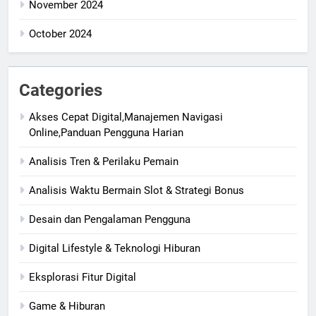
November 2024
October 2024
Categories
Akses Cepat Digital,Manajemen Navigasi
Online,Panduan Pengguna Harian
Analisis Tren & Perilaku Pemain
Analisis Waktu Bermain Slot & Strategi Bonus
Desain dan Pengalaman Pengguna
Digital Lifestyle & Teknologi Hiburan
Eksplorasi Fitur Digital
Game & Hiburan