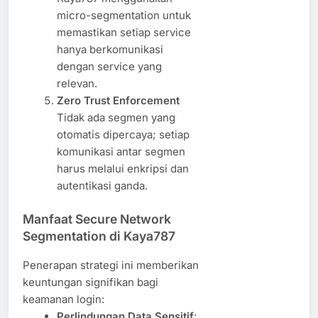
micro-segmentation untuk
memastikan setiap service
hanya berkomunikasi
dengan service yang
relevan.
Zero Trust Enforcement
Tidak ada segmen yang
otomatis dipercaya; setiap
komunikasi antar segmen
harus melalui enkripsi dan
autentikasi ganda.
Manfaat Secure Network
Segmentation di Kaya787
Penerapan strategi ini memberikan
keuntungan signifikan bagi
keamanan login:
Perlindungan Data Sensitif
: