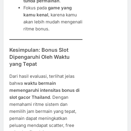
tunda permainan
.
Fokus pada
game yang
kamu kenal
, karena kamu
akan lebih mudah mengenali
ritme bonus.
Kesimpulan: Bonus Slot
Dipengaruhi Oleh Waktu
yang Tepat
Dari hasil evaluasi, terlihat jelas
bahwa
waktu bermain
memengaruhi intensitas bonus di
slot gacor Thailand
. Dengan
memahami ritme sistem dan
memilih jam bermain yang tepat,
pemain dapat meningkatkan
peluang mendapat scatter, free