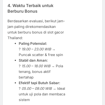
4. Waktu Terbaik untuk
Berburu Bonus
Berdasarkan evaluasi, berikut jam-
jam paling direkomendasikan
untuk berburu bonus di slot gacor
Thailand:
Paling Potensial:
?
19.00 – 23.00 WIB
→
Puncak scatter & free spin
Stabil dan Aman:
?
15.00 – 18.00 WIB
→ Pola
tenang, bonus aktif
bertahap
Efektif tapi Butuh Sabar:
?
05.00 – 09.00 WIB
→ Ideal
untuk uji pola dan membaca
sistem