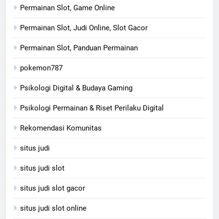
Permainan Slot, Game Online
Permainan Slot, Judi Online, Slot Gacor
Permainan Slot, Panduan Permainan
pokemon787
Psikologi Digital & Budaya Gaming
Psikologi Permainan & Riset Perilaku Digital
Rekomendasi Komunitas
situs judi
situs judi slot
situs judi slot gacor
situs judi slot online