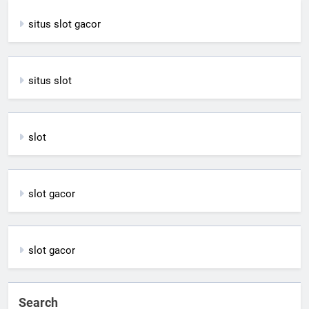
situs slot gacor
situs slot
slot
slot gacor
slot gacor
Search