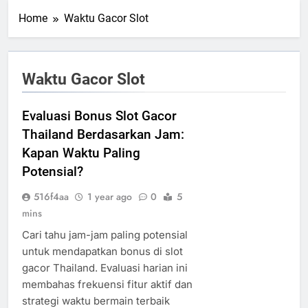
Home
Waktu Gacor Slot
Waktu Gacor Slot
Evaluasi Bonus Slot Gacor
Thailand Berdasarkan Jam:
Kapan Waktu Paling
Potensial?
516f4aa
1 year ago
0
5
mins
Cari tahu jam-jam paling potensial
untuk mendapatkan bonus di slot
gacor Thailand. Evaluasi harian ini
membahas frekuensi fitur aktif dan
strategi waktu bermain terbaik