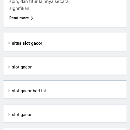
spin, dan fitur lainnya secara
signifikan.
Read More
situs slot gacor
slot gacor
slot gacor hari ini
slot gacor