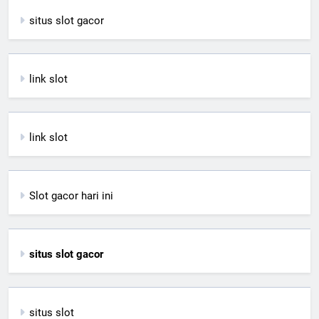
situs slot gacor
link slot
link slot
Slot gacor hari ini
situs slot gacor
situs slot