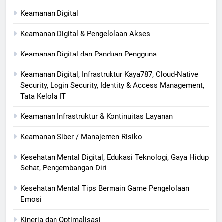
Keamanan Digital
Keamanan Digital & Pengelolaan Akses
Keamanan Digital dan Panduan Pengguna
Keamanan Digital, Infrastruktur Kaya787, Cloud-Native
Security, Login Security, Identity & Access Management,
Tata Kelola IT
Keamanan Infrastruktur & Kontinuitas Layanan
Keamanan Siber / Manajemen Risiko
Kesehatan Mental Digital, Edukasi Teknologi, Gaya Hidup
Sehat, Pengembangan Diri
Kesehatan Mental Tips Bermain Game Pengelolaan
Emosi
Kinerja dan Optimalisasi