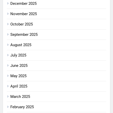
December 2025
November 2025
October 2025
September 2025
August 2025
July 2025
June 2025
May 2025
April 2025
March 2025
February 2025