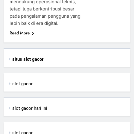
mendukung operasional teknis,
tetapi juga berkontribusi besar
pada pengalaman pengguna yang
lebih baik di era digital.
Read More
situs slot gacor
slot gacor
slot gacor hari ini
slot gacor