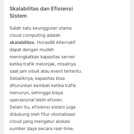
Skalabilitas dan Efisiensi
Sistem
Salah satu keunggulan utama
cloud computing adalah
skalabilitas.
Horas88 Alternatif
dapat dengan mudah
meningkatkan kapasitas server
ketika trafik melonjak, misalnya
saat jam sibuk atau event tertentu.
Sebaliknya, kapasitas bisa
diturunkan kembali ketika trafik
menurun, sehingga biaya
operasional lebih efisien.
Selain itu, efisiensi sistem juga
didukung oleh fitur otomatisasi
cloud yang mengatur alokasi
sumber daya secara real-time,