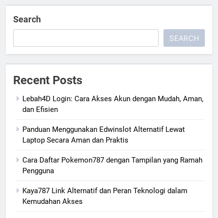
Search
SEARCH
Recent Posts
Lebah4D Login: Cara Akses Akun dengan Mudah, Aman,
dan Efisien
Panduan Menggunakan Edwinslot Alternatif Lewat
Laptop Secara Aman dan Praktis
Cara Daftar Pokemon787 dengan Tampilan yang Ramah
Pengguna
Kaya787 Link Alternatif dan Peran Teknologi dalam
Kemudahan Akses