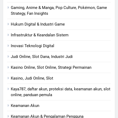
Gaming, Anime & Manga, Pop Culture, Pokémon, Game
Strategy, Fan Insights
Hukum Digital & Industri Game
Infrastruktur & Keandalan Sistem
Inovasi Teknologi Digital
Judi Online, Slot Dana, Industri Judi
Kasino Online, Slot Online, Strategi Permainan
Kasino, Judi Online, Slot
Kaya787, daftar akun, proteksi data, keamanan akun, slot
online, panduan pemula
Keamanan Akun
Keamanan Akun & Pengalaman Pengguna