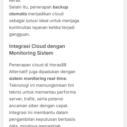
keras.
Selain itu, penerapan
backup
otomatis
menjadikan cloud
sebagai solusi ideal untuk menjaga
kontinuitas layanan ketika terjadi
gangguan.
Integrasi Cloud dengan
Monitoring Sistem
Penerapan cloud di Horas88
Alternatif juga dipadukan dengan
sistem monitoring real-time.
Teknologi ini memungkinkan tim
teknis untuk memantau performa
server, trafik, serta potensi
ancaman siber dengan cepat.
Integrasi ini membantu dalam
pengambilan keputusan berbasis
data, misalnya menambah