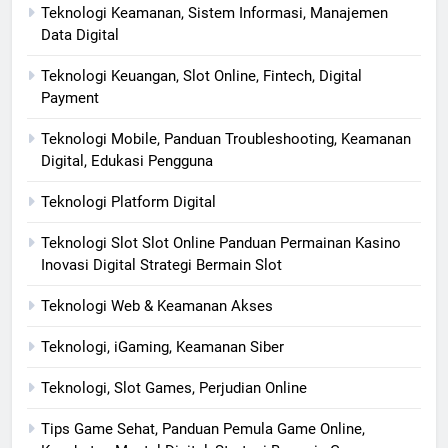
Teknologi Keamanan, Sistem Informasi, Manajemen
Data Digital
Teknologi Keuangan, Slot Online, Fintech, Digital
Payment
Teknologi Mobile, Panduan Troubleshooting, Keamanan
Digital, Edukasi Pengguna
Teknologi Platform Digital
Teknologi Slot Slot Online Panduan Permainan Kasino
Inovasi Digital Strategi Bermain Slot
Teknologi Web & Keamanan Akses
Teknologi, iGaming, Keamanan Siber
Teknologi, Slot Games, Perjudian Online
Tips Game Sehat, Panduan Pemula Game Online,