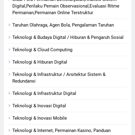
Digital,Perilaku Pemain Observasional,Evaluasi Ritme
Permainan,Permainan Online Terstruktur
Taruhan Olahraga, Agen Bola, Pengalaman Taruhan
Teknologi & Budaya Digital / Hiburan & Pengaruh Sosial
Teknologi & Cloud Computing
Teknologi & Hiburan Digital
Teknologi & Infrastruktur / Arsitektur Sistem &
Redundansi
Teknologi & Infrastruktur Digital
Teknologi & Inovasi Digital
Teknologi & Inovasi Mobile
Teknologi & Internet, Permainan Kasino, Panduan