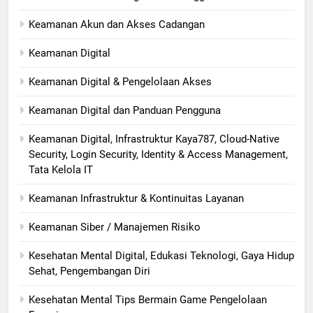
Keamanan Akun dan Akses Cadangan
Keamanan Digital
Keamanan Digital & Pengelolaan Akses
Keamanan Digital dan Panduan Pengguna
Keamanan Digital, Infrastruktur Kaya787, Cloud-Native
Security, Login Security, Identity & Access Management,
Tata Kelola IT
Keamanan Infrastruktur & Kontinuitas Layanan
Keamanan Siber / Manajemen Risiko
Kesehatan Mental Digital, Edukasi Teknologi, Gaya Hidup
Sehat, Pengembangan Diri
Kesehatan Mental Tips Bermain Game Pengelolaan