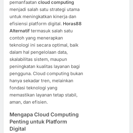
pemanfaatan
cloud computing
menjadi salah satu strategi utama
untuk meningkatkan kinerja dan
efisiensi platform digital.
Horas88
Alternatif
termasuk salah satu
contoh yang menerapkan
teknologi ini secara optimal, baik
dalam hal pengelolaan data,
skalabilitas sistem, maupun
peningkatan kualitas layanan bagi
pengguna. Cloud computing bukan
hanya sekadar tren, melainkan
fondasi teknologi yang
memastikan layanan tetap stabil,
aman, dan efisien.
Mengapa Cloud Computing
Penting untuk Platform
Digital