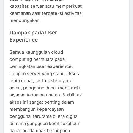
kapasitas server atau memperkuat
keamanan saat terdeteksi aktivitas
mencurigakan.
Dampak pada User
Experience
Semua keunggulan cloud
computing bermuara pada
peningkatan
user experience.
Dengan server yang stabil, akses
lebih cepat, serta sistem yang
aman, pengguna dapat menikmati
layanan tanpa hambatan. Stabilitas
akses ini sangat penting dalam
membangun kepercayaan
pengguna, terutama di era digital
di mana gangguan kecil sekalipun
dapat berdampak besar pada