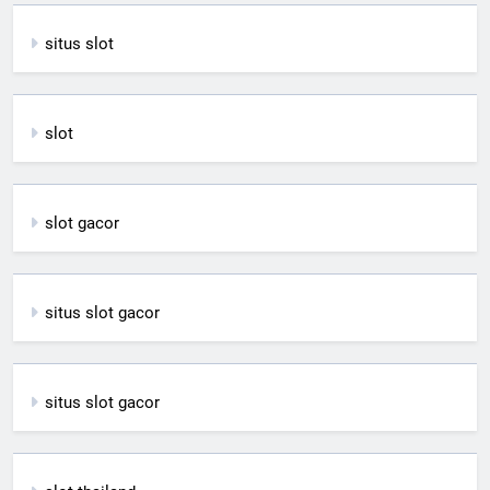
situs slot
slot
slot gacor
situs slot gacor
situs slot gacor