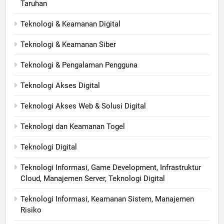
Taruhan
Teknologi & Keamanan Digital
Teknologi & Keamanan Siber
Teknologi & Pengalaman Pengguna
Teknologi Akses Digital
Teknologi Akses Web & Solusi Digital
Teknologi dan Keamanan Togel
Teknologi Digital
Teknologi Informasi, Game Development, Infrastruktur
Cloud, Manajemen Server, Teknologi Digital
Teknologi Informasi, Keamanan Sistem, Manajemen
Risiko